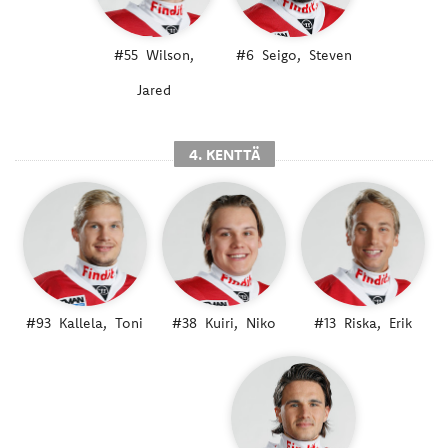
#55
Wilson,
#6
Seigo,
Steven
Jared
4. KENTTÄ
#93
Kallela,
Toni
#38
Kuiri,
Niko
#13
Riska,
Erik