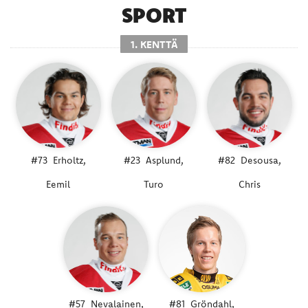
SPORT
1. KENTTÄ
#73
Erholtz,
#23
Asplund,
#82
Desousa,
Eemil
Turo
Chris
#57
Nevalainen,
#81
Gröndahl,