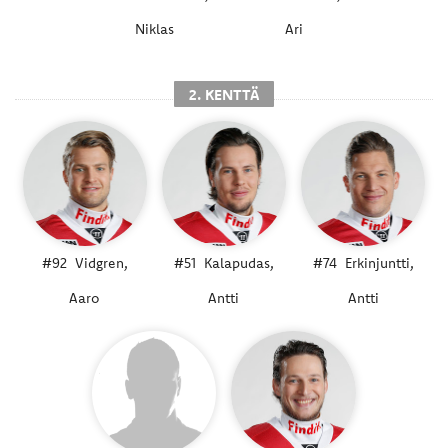
Niklas
Ari
2. KENTTÄ
#92
Vidgren,
#51
Kalapudas,
#74
Erkinjuntti,
Aaro
Antti
Antti