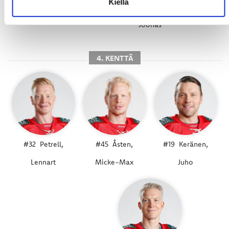
Kiellä
#8
Varakas,
Ville
#6
Lyytinen,
Joonas
4. KENTTÄ
#32
Petrell,
#45
Åsten,
#19
Keränen,
Lennart
Micke-Max
Juho