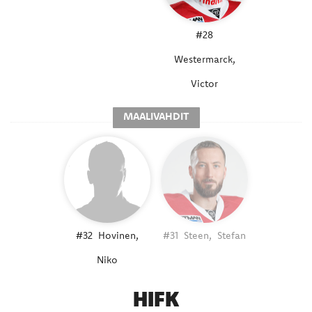
#28
Westermarck,
Victor
MAALIVAHDIT
#32
Hovinen,
#31
Steen,
Stefan
Niko
HIFK