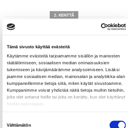
2. KENTTÄ
Tämä sivusto käyttää evästeitä
Käytämme evästeitä tarjoamamme sisällön ja mainosten
räätälöimiseen, sosiaalisen median ominaisuuksien
#77
Turunen,
#13
Paajanen,
#54
Dyk,
tukemiseen ja kävijämäärämme analysoimiseen. Lisäksi
Teemu
Otto
Sebastian
jaamme sosiaalisen median, mainosalan ja analytiikka-alan
kumppaneillemme tietoja siitä, miten käytät sivustoamme.
Kumppanimme voivat yhdistää näitä tietoja muihin tietoihin,
joita olet antanut heille tai joita on kerätty, kun olet käyttänyt
heidän palvelujaan.
Suostumuksen
#28
Ahonen,
#57
Motin,
Välttämätön
valinta