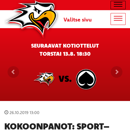
Navig
Valitse sivu
Navig
SEURAAVAT KOTIOTTELUT
TORSTAI 13.8. 18:30
VS.
26.10.2019 13:00
KOKOONPANOT: SPORT–