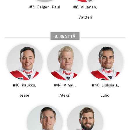
#3
Geiger,
Paul
#8
Viljanen,
Valtteri
3. KENTTÄ
#16
Paukku,
#44
Ainali,
#46
Liuksiala,
Jesse
Aleksi
Juho