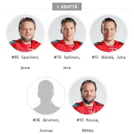
1. KENTTÄ
#85
Saarinen,
#76
Sallinen,
#51
Jääskä,
Juha
Jesse
Jere
#36
Järvinen,
#10
Kousa,
Joonas
Mikko