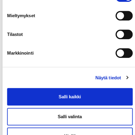
Rony
Johan
Mieltymykset
3. KENTTÄ
Tilastot
Markkinointi
#14
Engberg,
#15
Lundell,
#18
Tallberg,
Näytä tiedot
Teemu
Anton
Teemu
Salli kaikki
Salli valinta