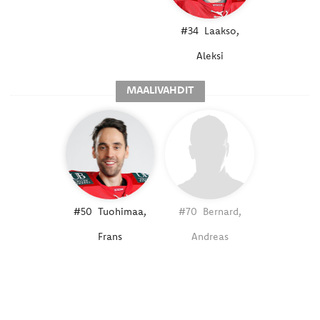
#34
Laakso,
Aleksi
MAALIVAHDIT
#50
Tuohimaa,
#70
Bernard,
Frans
Andreas