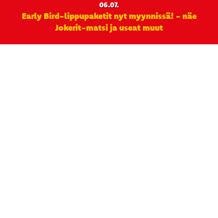
06.07.
Early Bird-lippupaketit nyt myynnissä! - näe
Jokerit-matsi ja useat muut