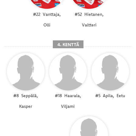
#22
Vanttaja,
#52
Hietanen,
Olli
Valtteri
4. KENTTÄ
#8
Seppälä,
#18
Haarala,
#5
Apila,
Eetu
Kasper
Viljami