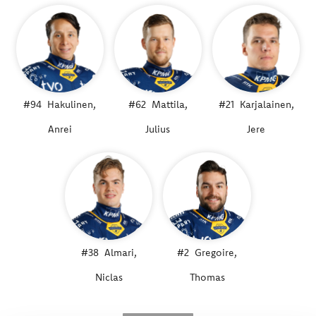
#94
Hakulinen,
#62
Mattila,
#21
Karjalainen,
Anrei
Julius
Jere
#38
Almari,
#2
Gregoire,
Niclas
Thomas