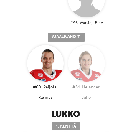
#96
Masic,
Bine
MAALIVAHDIT
#60
Reijola,
#34
Helander,
Rasmus
Juho
LUKKO
1. KENTTÄ