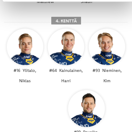
Matthew
Shaun
4. KENTTÄ
#16
Ylitalo,
#64
Kainulainen,
#93
Nieminen,
Niklas
Harri
Kim