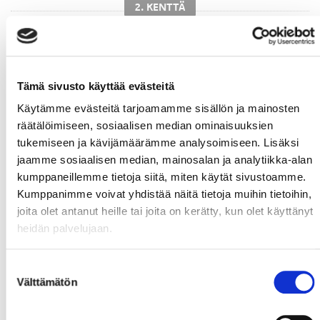
2. KENTTÄ
Tämä sivusto käyttää evästeitä
Käytämme evästeitä tarjoamamme sisällön ja mainosten
räätälöimiseen, sosiaalisen median ominaisuuksien
#92
Repo,
#14
Päivärinta,
#20
Nyman,
tukemiseen ja kävijämäärämme analysoimiseen. Lisäksi
Sebastian
Sami
Linus
jaamme sosiaalisen median, mainosalan ja analytiikka-alan
kumppaneillemme tietoja siitä, miten käytät sivustoamme.
Kumppanimme voivat yhdistää näitä tietoja muihin tietoihin,
joita olet antanut heille tai joita on kerätty, kun olet käyttänyt
heidän palvelujaan.
Suostumuksen
#11
Reunanen,
#72
Piipponen,
Välttämätön
valinta
Tarmo
Samuli