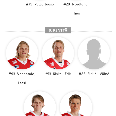
#79
Pulli,
Juuso
#28
Nordlund,
Theo
3. KENTTÄ
#93
Vanhatalo,
#13
Riska,
Erik
#86
Sirkiä,
Väinö
Lassi