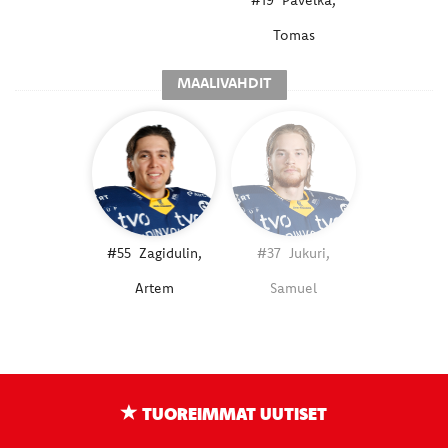
#19
Pavelka,
Tomas
MAALIVAHDIT
#55
Zagidulin,
#37
Jukuri,
Artem
Samuel
TUOREIMMAT UUTISET