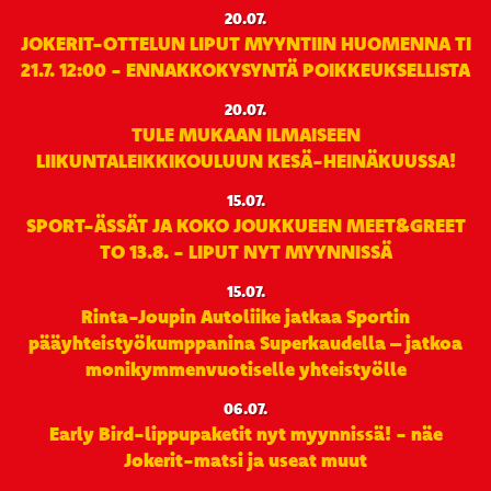
20.07.
JOKERIT-OTTELUN LIPUT MYYNTIIN HUOMENNA TI
21.7. 12:00 - ENNAKKOKYSYNTÄ POIKKEUKSELLISTA
20.07.
TULE MUKAAN ILMAISEEN
LIIKUNTALEIKKIKOULUUN KESÄ-HEINÄKUUSSA!
15.07.
SPORT-ÄSSÄT JA KOKO JOUKKUEEN MEET&GREET
TO 13.8. - LIPUT NYT MYYNNISSÄ
15.07.
Rinta-Joupin Autoliike jatkaa Sportin
pääyhteistyökumppanina Superkaudella – jatkoa
monikymmenvuotiselle yhteistyölle
06.07.
Early Bird-lippupaketit nyt myynnissä! - näe
Jokerit-matsi ja useat muut