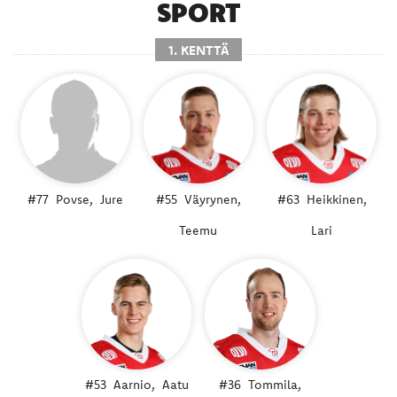
SPORT
1. KENTTÄ
#77
Povse,
Jure
#55
Väyrynen,
#63
Heikkinen,
Teemu
Lari
#53
Aarnio,
Aatu
#36
Tommila,