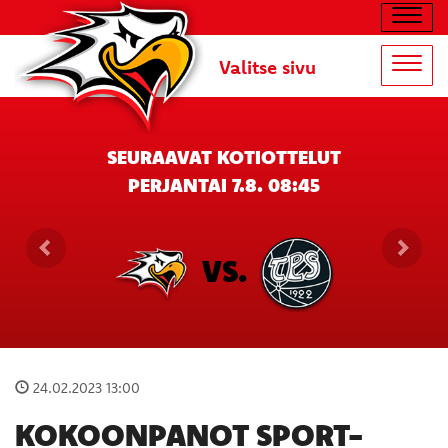
Navig
Valitse sivu
Navig
SEURAAVAT KOTIOTTELUT
PERJANTAI 7.8. 08:45
VS.
24.02.2023 13:00
KOKOONPANOT SPORT-