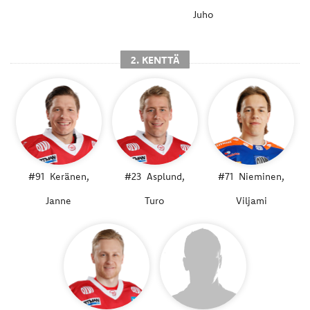
Juho
2. KENTTÄ
#91
Keränen,
#23
Asplund,
#71
Nieminen,
Janne
Turo
Viljami