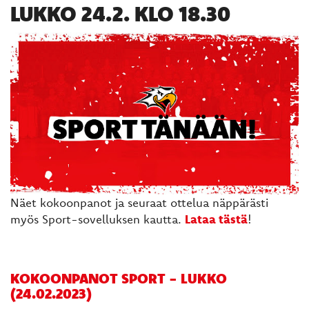
LUKKO 24.2. KLO 18.30
Näet kokoonpanot ja seuraat ottelua näppärästi
myös Sport-sovelluksen kautta.
Lataa tästä
!
KOKOONPANOT SPORT - LUKKO
(24.02.2023)