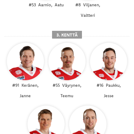
#53
Aarnio,
Aatu
#8
Viljanen,
Valtteri
3. KENTTÄ
#91
Keränen,
#55
Väyrynen,
#16
Paukku,
Janne
Teemu
Jesse