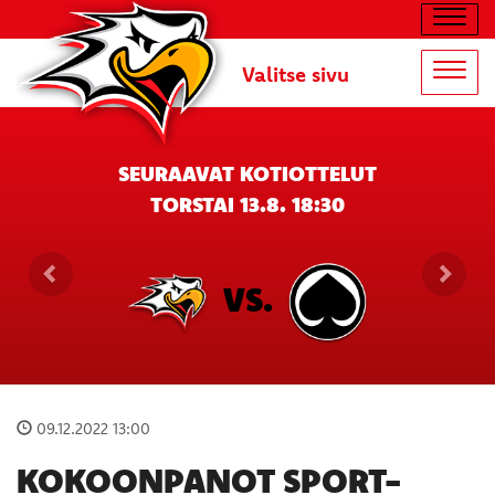
Navig
Valitse sivu
Navig
SEURAAVAT KOTIOTTELUT
TORSTAI 13.8. 18:30
VS.
09.12.2022 13:00
KOKOONPANOT SPORT-