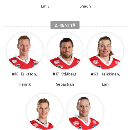
Emil
Shaun
2. KENTTÄ
#18
Eriksson,
#17
Stålberg,
#63
Heikkinen,
Henrik
Sebastian
Lari