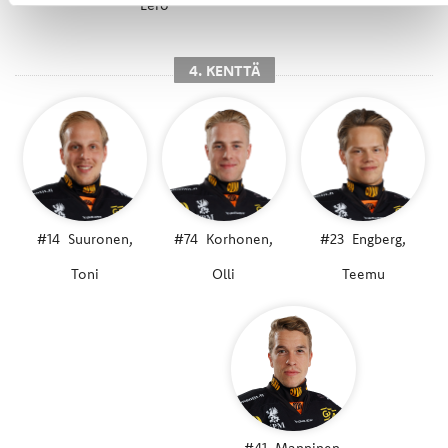
Eero
4. KENTTÄ
#14
Suuronen,
#74
Korhonen,
#23
Engberg,
Toni
Olli
Teemu