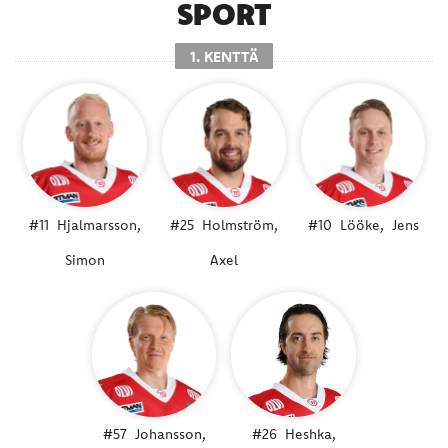
SPORT
1. KENTTÄ
#11
Hjalmarsson,
#25
Holmström,
#10
Lööke,
Jens
Simon
Axel
#57
Johansson,
#26
Heshka,