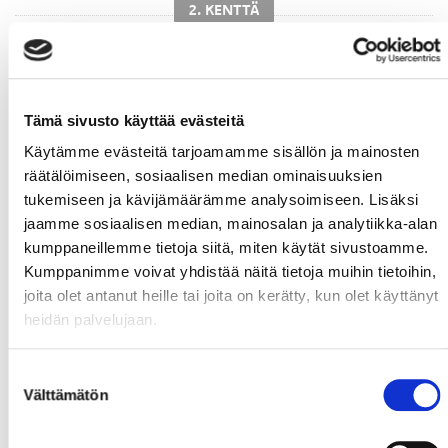
2. KENTTÄ
Tämä sivusto käyttää evästeitä
Käytämme evästeitä tarjoamamme sisällön ja mainosten
räätälöimiseen, sosiaalisen median ominaisuuksien
#22
Molin,
Emil
#18
Ottosson,
#91
Andersson,
tukemiseen ja kävijämäärämme analysoimiseen. Lisäksi
Axel
Linus
jaamme sosiaalisen median, mainosalan ja analytiikka-alan
kumppaneillemme tietoja siitä, miten käytät sivustoamme.
Kumppanimme voivat yhdistää näitä tietoja muihin tietoihin,
joita olet antanut heille tai joita on kerätty, kun olet käyttänyt
heidän palvelujaan.
Suostumuksen
#7
Rautanen,
#17
Gröndahl,
Ari
Välttämätön
valinta
Juho