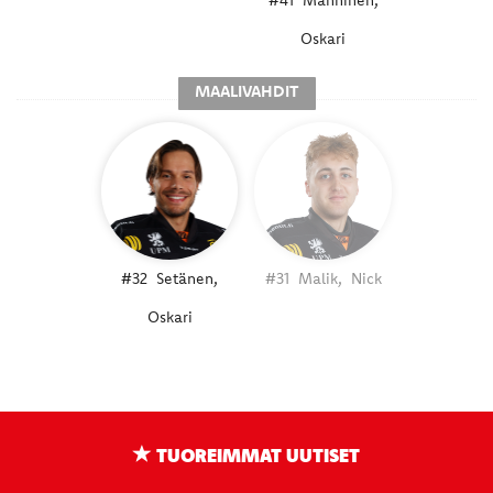
#41
Manninen,
Oskari
MAALIVAHDIT
#32
Setänen,
#31
Malik,
Nick
Oskari
TUOREIMMAT UUTISET