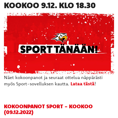
KOOKOO 9.12. KLO 18.30
Näet kokoonpanot ja seuraat ottelua näppärästi
myös Sport-sovelluksen kautta.
Lataa tästä
!
KOKOONPANOT SPORT - KOOKOO
(09.12.2022)