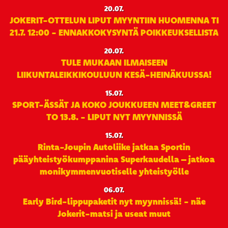
20.07.
JOKERIT-OTTELUN LIPUT MYYNTIIN HUOMENNA TI
21.7. 12:00 - ENNAKKOKYSYNTÄ POIKKEUKSELLISTA
20.07.
TULE MUKAAN ILMAISEEN
LIIKUNTALEIKKIKOULUUN KESÄ-HEINÄKUUSSA!
15.07.
SPORT-ÄSSÄT JA KOKO JOUKKUEEN MEET&GREET
TO 13.8. - LIPUT NYT MYYNNISSÄ
15.07.
Rinta-Joupin Autoliike jatkaa Sportin
pääyhteistyökumppanina Superkaudella – jatkoa
monikymmenvuotiselle yhteistyölle
06.07.
Early Bird-lippupaketit nyt myynnissä! - näe
Jokerit-matsi ja useat muut