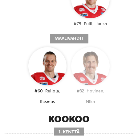
#79
Pulli,
Juuso
MAALIVAHDIT
#60
Reijola,
#32
Hovinen,
Rasmus
Niko
KOOKOO
1. KENTTÄ