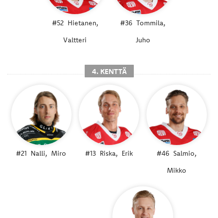
#52
Hietanen,
#36
Tommila,
Valtteri
Juho
4. KENTTÄ
#21
Nalli,
Miro
#13
Riska,
Erik
#46
Salmio,
Mikko