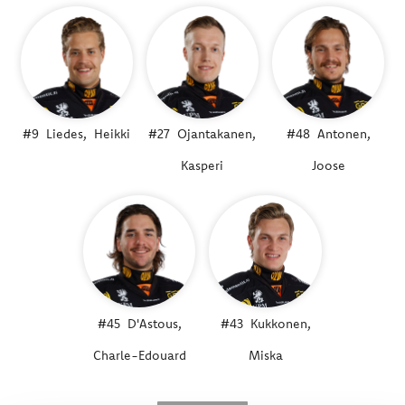
#9
Liedes,
Heikki
#27
Ojantakanen,
#48
Antonen,
Kasperi
Joose
#45
D'Astous,
#43
Kukkonen,
Charle-Edouard
Miska