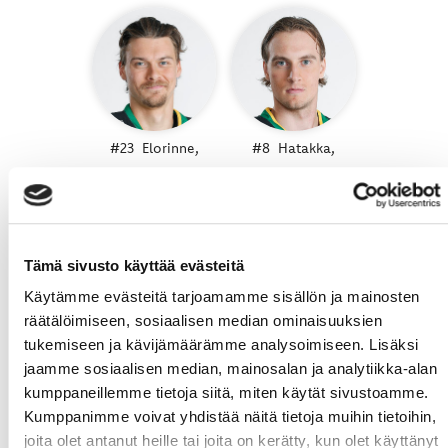
#23
Elorinne,
#8
Hatakka,
Aleksi
Santeri
2. KENTTÄ
Tämä sivusto käyttää evästeitä
Käytämme evästeitä tarjoamamme sisällön ja mainosten
räätälöimiseen, sosiaalisen median ominaisuuksien
tukemiseen ja kävijämäärämme analysoimiseen. Lisäksi
jaamme sosiaalisen median, mainosalan ja analytiikka-alan
kumppaneillemme tietoja siitä, miten käytät sivustoamme.
Kumppanimme voivat yhdistää näitä tietoja muihin tietoihin,
#72
Maccelli,
#55
Väyrynen,
#21
Järventie,
joita olet antanut heille tai joita on kerätty, kun olet käyttänyt