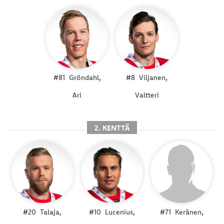
#81
Gröndahl,
#8
Viljanen,
Ari
Valtteri
2. KENTTÄ
#20
Talaja,
#10
Lucenius,
#71
Keränen,