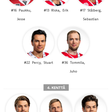
#16
Paukku,
#13
Riska,
Erik
#17
Stålberg,
Jesse
Sebastian
#22
Percy,
Stuart
#36
Tommila,
Juho
4. KENTTÄ