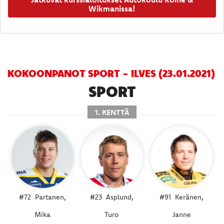
Wikmanissa!
KOKOONPANOT SPORT - ILVES (23.01.2021)
SPORT
1. KENTTÄ
#72
Partanen,
#23
Asplund,
#91
Keränen,
Mika
Turo
Janne