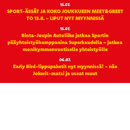
15.07.
SPORT-ÄSSÄT JA KOKO JOUKKUEEN MEET&GREET
TO 13.8. - LIPUT NYT MYYNNISSÄ
15.07.
Rinta-Joupin Autoliike jatkaa Sportin
pääyhteistyökumppanina Superkaudella – jatkoa
monikymmenvuotiselle yhteistyölle
06.07.
Early Bird-lippupaketit nyt myynnissä! - näe
Jokerit-matsi ja useat muut