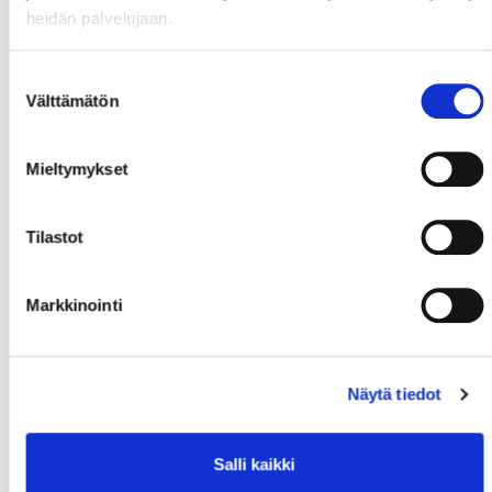
Matias
Teemu
Roby
heidän palvelujaan.
Suostumuksen
Välttämätön
valinta
Mieltymykset
#18
Maalahti,
#57
Parikka,
Kalle
Jarkko
Tilastot
3. KENTTÄ
Markkinointi
Näytä tiedot
Salli kaikki
#75
Lepaus,
#63
Mieho,
Panu
#48
Antonen,