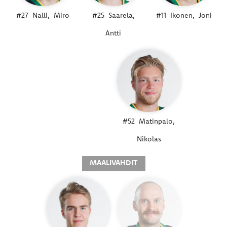
#27
Nalli,
Miro
#25
Saarela,
#11
Ikonen,
Joni
Antti
#52
Matinpalo,
Nikolas
MAALIVAHDIT