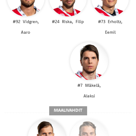
#92
Vidgren,
#24
Riska,
Filip
#73
Erholtz,
Aaro
Eemil
#7
Mäkelä,
Aleksi
MAALIVAHDIT