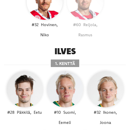
#32
Hovinen,
#60
Reijola,
Niko
Rasmus
ILVES
1. KENTTÄ
#28
Päkkilä,
Eetu
#10
Suomi,
#32
Ikonen,
Eemeli
Joona