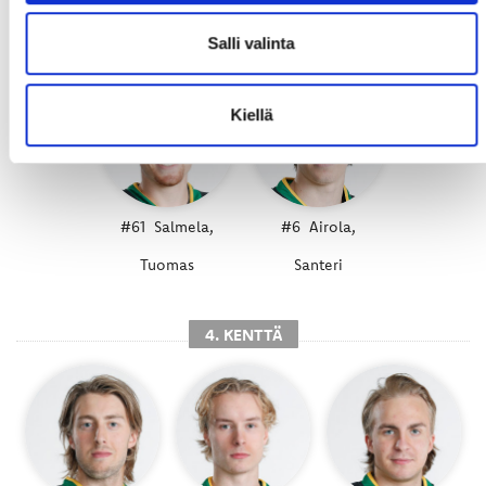
Teemu
Joose
Salli valinta
Kiellä
#61
Salmela,
#6
Airola,
Tuomas
Santeri
4. KENTTÄ