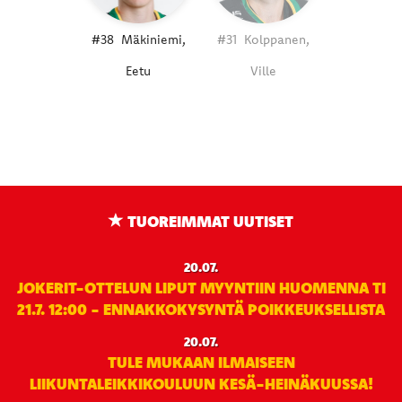
#38
Mäkiniemi,
#31
Kolppanen,
Eetu
Ville
TUOREIMMAT UUTISET
20.07.
JOKERIT-OTTELUN LIPUT MYYNTIIN HUOMENNA TI
21.7. 12:00 - ENNAKKOKYSYNTÄ POIKKEUKSELLISTA
20.07.
TULE MUKAAN ILMAISEEN
LIIKUNTALEIKKIKOULUUN KESÄ-HEINÄKUUSSA!