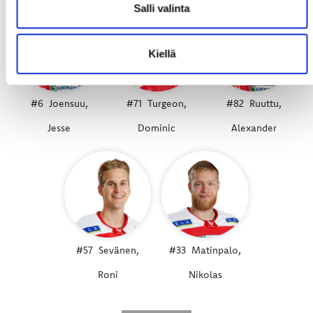
Salli valinta
Kiellä
#6
Joensuu,
#71
Turgeon,
#82
Ruuttu,
Jesse
Dominic
Alexander
#57
Sevänen,
#33
Matinpalo,
Roni
Nikolas