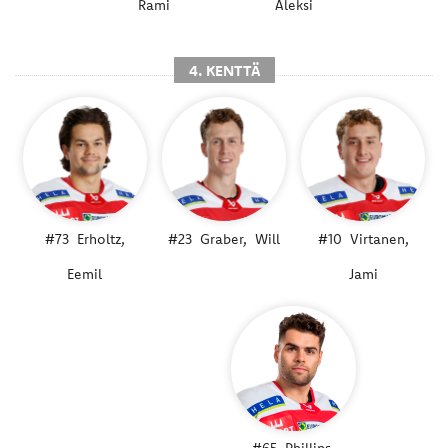
Rami
Aleksi
4. KENTTÄ
#73
Erholtz,
#23
Graber,
Will
#10
Virtanen,
Eemil
Jami