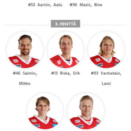
#53
Aarnio,
Aatu
#96
Masic,
Bine
3. KENTTÄ
#46
Salmio,
#13
Riska,
Erik
#93
Vanhatalo,
Mikko
Lassi