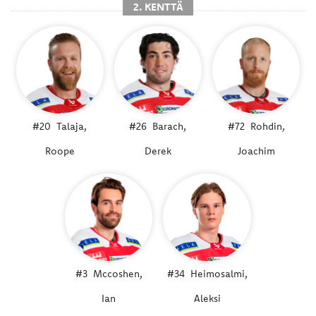
2. KENTTÄ
#20
Talaja,
#26
Barach,
#72
Rohdin,
Roope
Derek
Joachim
#3
Mccoshen,
#34
Heimosalmi,
Ian
Aleksi