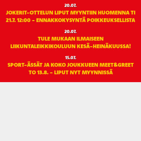
20.07.
JOKERIT-OTTELUN LIPUT MYYNTIIN HUOMENNA TI
21.7. 12:00 - ENNAKKOKYSYNTÄ POIKKEUKSELLISTA
20.07.
TULE MUKAAN ILMAISEEN
LIIKUNTALEIKKIKOULUUN KESÄ-HEINÄKUUSSA!
15.07.
SPORT-ÄSSÄT JA KOKO JOUKKUEEN MEET&GREET
TO 13.8. - LIPUT NYT MYYNNISSÄ
15.07.
Rinta-Joupin Autoliike jatkaa Sportin
pääyhteistyökumppanina Superkaudella – jatkoa
monikymmenvuotiselle yhteistyölle
06.07.
Early Bird-lippupaketit nyt myynnissä! - näe
Jokerit-matsi ja useat muut