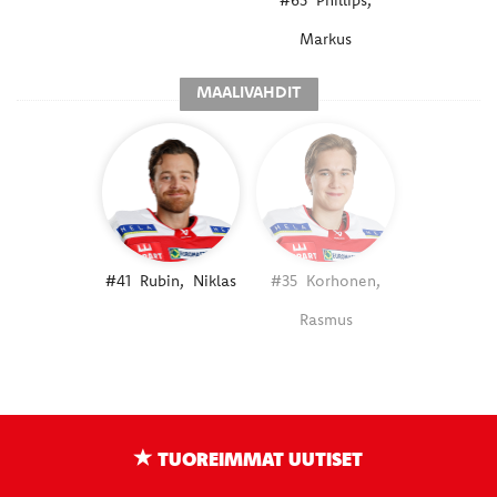
#65
Phillips,
Markus
MAALIVAHDIT
#41
Rubin,
Niklas
#35
Korhonen,
Rasmus
TUOREIMMAT UUTISET