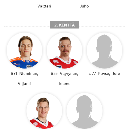
Valtteri
Juho
2. KENTTÄ
#71
Nieminen,
#55
Väyrynen,
#77
Povse,
Jure
Viljami
Teemu