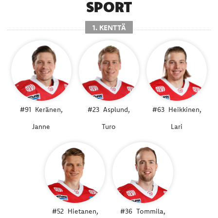
SPORT
1. KENTTÄ
#91
Keränen,
#23
Asplund,
#63
Heikkinen,
Janne
Turo
Lari
#52
Hietanen,
#36
Tommila,