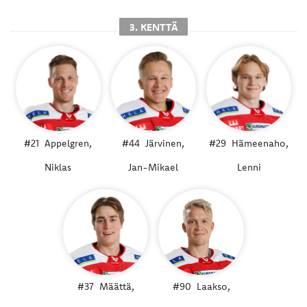
3. KENTTÄ
#21
Appelgren,
#44
Järvinen,
#29
Hämeenaho,
Niklas
Jan-Mikael
Lenni
#37
Määttä,
#90
Laakso,