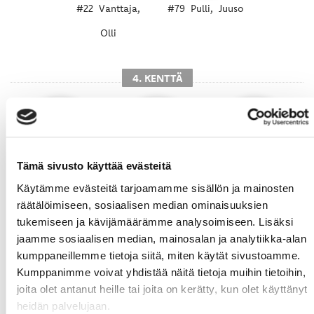
#22
Vanttaja,
#79
Pulli,
Juuso
Olli
4. KENTTÄ
Tämä sivusto käyttää evästeitä
Käytämme evästeitä tarjoamamme sisällön ja mainosten
#8
Seppälä,
#18
Haarala,
#86
Sirkiä,
Väinö
räätälöimiseen, sosiaalisen median ominaisuuksien
Kasper
Viljami
tukemiseen ja kävijämäärämme analysoimiseen. Lisäksi
jaamme sosiaalisen median, mainosalan ja analytiikka-alan
kumppaneillemme tietoja siitä, miten käytät sivustoamme.
Kumppanimme voivat yhdistää näitä tietoja muihin tietoihin,
joita olet antanut heille tai joita on kerätty, kun olet käyttänyt
heidän palvelujaan.