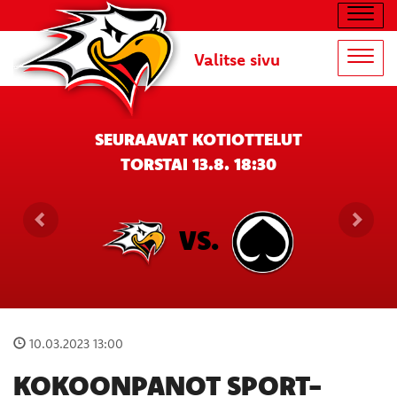
Navig
Valitse sivu
Navig
SEURAAVAT KOTIOTTELUT
TORSTAI 13.8. 18:30
VS.
10.03.2023 13:00
KOKOONPANOT SPORT-