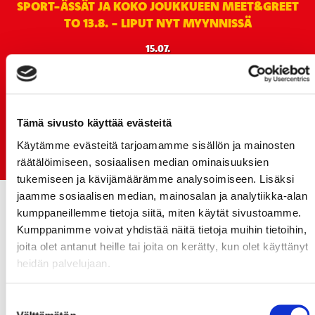
SPORT-ÄSSÄT JA KOKO JOUKKUEEN MEET&GREET
TO 13.8. - LIPUT NYT MYYNNISSÄ
15.07.
Rinta-Joupin Autoliike jatkaa Sportin
pääyhteistyökumppanina Superkaudella – jatkoa
monikymmenvuotiselle yhteistyölle
Tämä sivusto käyttää evästeitä
06.07.
Early Bird-lippupaketit nyt myynnissä! - näe
Käytämme evästeitä tarjoamamme sisällön ja mainosten
Jokerit-matsi ja useat muut
räätälöimiseen, sosiaalisen median ominaisuuksien
tukemiseen ja kävijämäärämme analysoimiseen. Lisäksi
jaamme sosiaalisen median, mainosalan ja analytiikka-alan
kumppaneillemme tietoja siitä, miten käytät sivustoamme.
Kumppanimme voivat yhdistää näitä tietoja muihin tietoihin,
joita olet antanut heille tai joita on kerätty, kun olet käyttänyt
heidän palvelujaan.
Suostumuksen