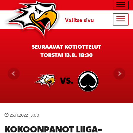
Navig
Valitse sivu
Navig
SEURAAVAT KOTIOTTELUT
TORSTAI 13.8. 18:30
VS.
25.11.2022 13:00
KOKOONPANOT LIIGA-