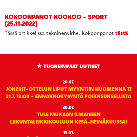
KOKOONPANOT KOOKOO - SPORT
(25.11.2022)
Tässä artikkelissa tekninenvirhe. Kokoonpanot
tästä
!
TUOREIMMAT UUTISET
20.07.
JOKERIT-OTTELUN LIPUT MYYNTIIN HUOMENNA TI
21.7. 12:00 - ENNAKKOKYSYNTÄ POIKKEUKSELLISTA
20.07.
TULE MUKAAN ILMAISEEN
LIIKUNTALEIKKIKOULUUN KESÄ-HEINÄKUUSSA!
15.07.