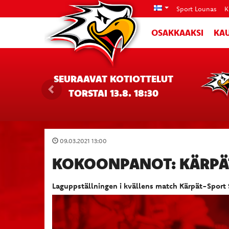
Sport Lounas
K
OSAKKAAKSI
KAU
SEURAAVAT KOTIOTTELUT
TORSTAI 13.8. 18:30
09.03.2021 13:00
KOKOONPANOT: KÄRPÄT
Laguppställningen i kvällens match Kärpät-Sport 