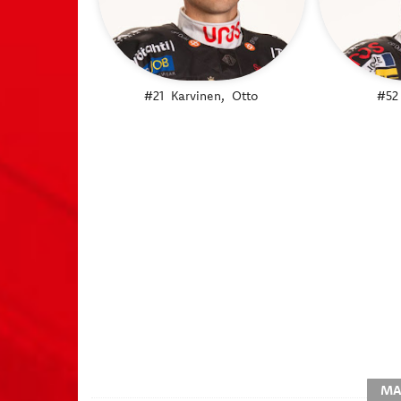
#21
Karvinen,
Otto
#52
MA