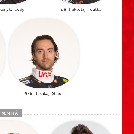
Kunyk,
Cody
#8
Tieksola,
Tuukka
#26
Heshka,
Shaun
. KENTTÄ