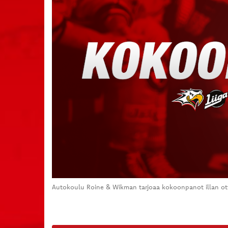
Autokoulu Roine & Wikman tarjoaa kokoonpanot illan ot