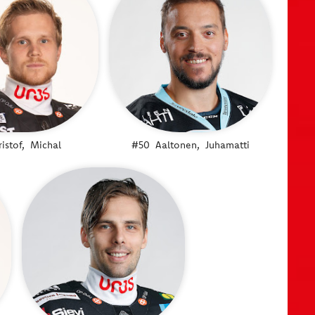
ristof,
Michal
#50
Aaltonen,
Juhamatti