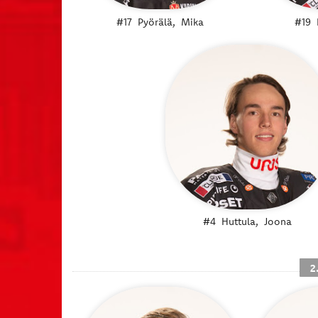
#17
Pyörälä,
Mika
#19
#4
Huttula,
Joona
2