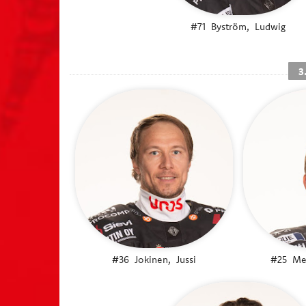
#71
Byström,
Ludwig
3
#36
Jokinen,
Jussi
#25
Me