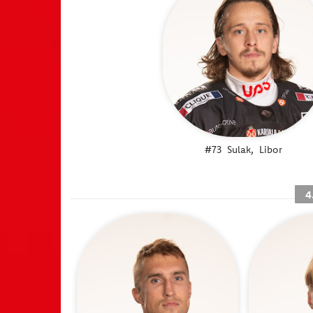
#73
Sulak,
Libor
4