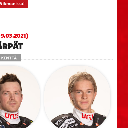
 Wikmanissa!
.03.2021)
ÄRPÄT
. KENTTÄ