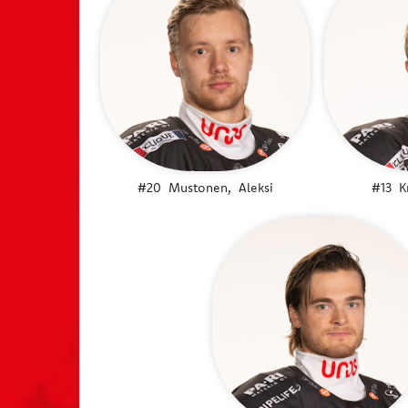
#20
Mustonen,
Aleksi
#13
K