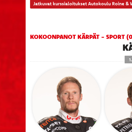
Jatkuvat kurssialoitukset Autokoulu Roine &
KOKOONPANOT KÄRPÄT - SPORT (09
K
1