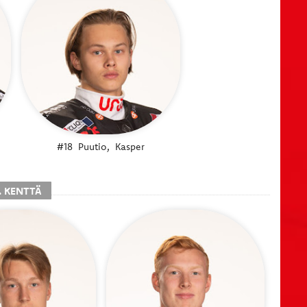
#18
Puutio,
Kasper
. KENTTÄ