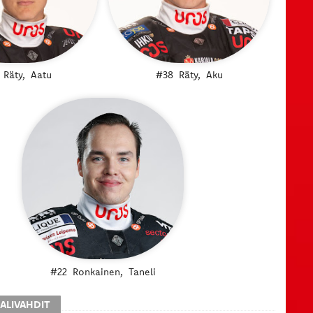
Räty,
Aatu
#38
Räty,
Aku
#22
Ronkainen,
Taneli
ALIVAHDIT