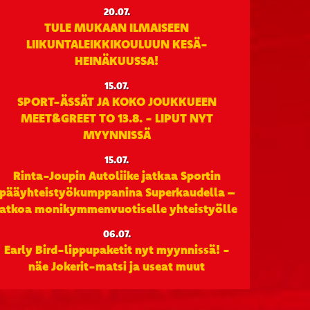
20.07.
TULE MUKAAN ILMAISEEN
LIIKUNTALEIKKIKOULUUN KESÄ-
HEINÄKUUSSA!
15.07.
SPORT-ÄSSÄT JA KOKO JOUKKUEEN
MEET&GREET TO 13.8. - LIPUT NYT
MYYNNISSÄ
15.07.
Rinta-Joupin Autoliike jatkaa Sportin
pääyhteistyökumppanina Superkaudella –
jatkoa monikymmenvuotiselle yhteistyölle
06.07.
Early Bird-lippupaketit nyt myynnissä! -
näe Jokerit-matsi ja useat muut