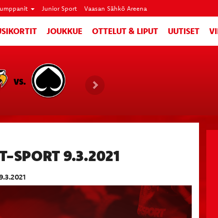
umppanit
Junior Sport
Vaasan Sähkö Areena
SIKORTIT
JOUKKUE
OTTELUT & LIPUT
UUTISET
V
VS.
-SPORT 9.3.2021
9.3.2021