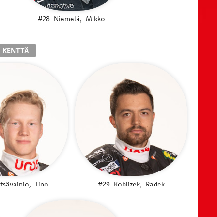
#28
Niemelä,
Mikko
. KENTTÄ
tsävainio,
Tino
#29
Koblizek,
Radek