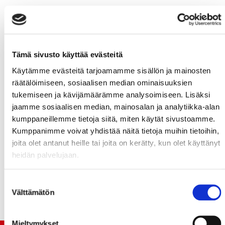
#4
,
#6
,
4. KENTTÄ
Tämä sivusto käyttää evästeitä
Käytämme evästeitä tarjoamamme sisällön ja mainosten
#21
,
#24
,
#13
,
räätälöimiseen, sosiaalisen median ominaisuuksien
tukemiseen ja kävijämäärämme analysoimiseen. Lisäksi
#22
,
#3
,
jaamme sosiaalisen median, mainosalan ja analytiikka-alan
kumppaneillemme tietoja siitä, miten käytät sivustoamme.
MAALIVAHDIT
Kumppanimme voivat yhdistää näitä tietoja muihin tietoihin,
joita olet antanut heille tai joita on kerätty, kun olet käyttänyt
heidän palvelujaan.
#32
,
#60
,
Suostumuksen
Välttämätön
valinta
Mieltymykset