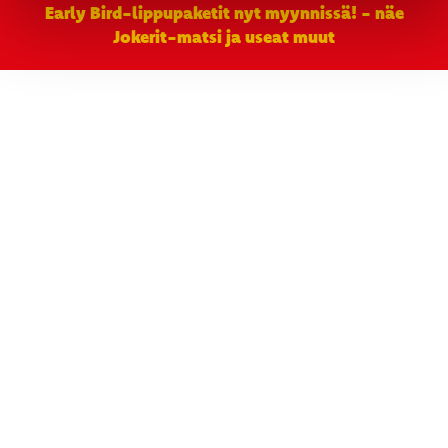
Early Bird-lippupaketit nyt myynnissä! - näe
Jokerit-matsi ja useat muut