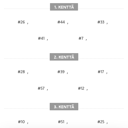
1. KENTTÄ
#26
,
#44
,
#33
,
#41
,
#7
,
2. KENTTÄ
#28
,
#39
,
#17
,
#57
,
#12
,
3. KENTTÄ
#10
,
#51
,
#25
,