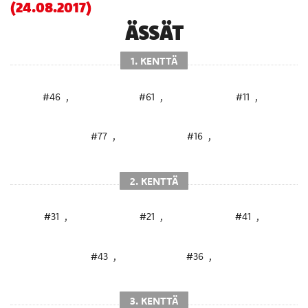
(24.08.2017)
ÄSSÄT
1. KENTTÄ
#46
,
#61
,
#11
,
#77
,
#16
,
2. KENTTÄ
#31
,
#21
,
#41
,
#43
,
#36
,
3. KENTTÄ