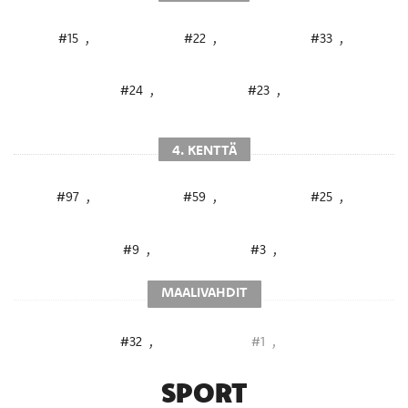
#15
,
#22
,
#33
,
#24
,
#23
,
4. KENTTÄ
#97
,
#59
,
#25
,
#9
,
#3
,
MAALIVAHDIT
#32
,
#1
,
SPORT