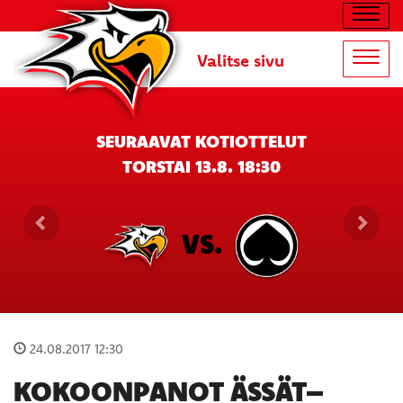
Navig
Valitse sivu
Navig
SEURAAVAT KOTIOTTELUT
TORSTAI 13.8. 18:30
VS.
24.08.2017 12:30
KOKOONPANOT ÄSSÄT–