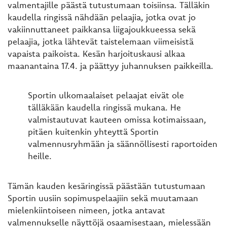
valmentajille päästä tutustumaan toisiinsa. Tälläkin
kaudella ringissä nähdään pelaajia, jotka ovat jo
vakiinnuttaneet paikkansa liigajoukkueessa sekä
pelaajia, jotka lähtevät taistelemaan viimeisistä
vapaista paikoista. Kesän harjoituskausi alkaa
maanantaina 17.4. ja päättyy juhannuksen paikkeilla.
Sportin ulkomaalaiset pelaajat eivät ole
tälläkään kaudella ringissä mukana. He
valmistautuvat kauteen omissa kotimaissaan,
pitäen kuitenkin yhteyttä Sportin
valmennusryhmään ja säännöllisesti raportoiden
heille.
Tämän kauden kesäringissä päästään tutustumaan
Sportin uusiin sopimuspelaajiin sekä muutamaan
mielenkiintoiseen nimeen, jotka antavat
valmennukselle näyttöjä osaamisestaan, mielessään