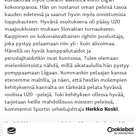
kokoonpanoa. Hän on nostanut oman pelinsä tasoa
kauden edetessä ja saanut hyvin myös onnistumisia
loppukauteen. Hyvänä osoituksena oli pääsy U20
maajoukkueen mukaan Slovakian turnaukseen.
Karppinen on kokonaisvaltainen rightin puolustaja,
joka pystyy pelaamaan niin yli- kuin alivoimaa.
Hänellä on hyvät kamppailutaidot ja
peruslajitaidotkin ovat kunnossa. Tulee olemaan
mielenkiintoista nähdä, millä aikataululla hän pystyy
pomppaamaan Liigaan. Kummankin pelaajan kanssa
etenemme maltilla, ja näen, että heidän molempien
kehityksensä kannalta on tärkeätä pelata hyvässä
roolissa U20 -pelejä. Toki kehityksen ollessa hyvää,
tarjotaan heille mahdollisuus miesten peleissä,
kommentoi Sportin urheilujohtaja
Herkko Koski
.
Kesärinki koostuu suomalaisista Liiga-pelaajista sekä
tässä artikkelissa mainituista pelaajista.