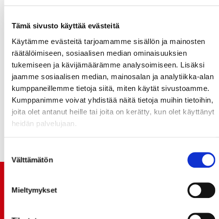
Huomioittakoon kuitenkin, että kesäringin kokoonpano
ei ole lopullinen. Tähän ryhmään liittyy ja siitä poistuu
pelaajia säännöllisesti pelaajien, valmennuksen, ja
Tämä sivusto käyttää evästeitä
urheilutoimen näkemyksen mukaan. Emme välttämättä
Käytämme evästeitä tarjoamamme sisällön ja mainosten
tiedota kesärinkiin liittyvistä tai siitä poistuvista
räätälöimiseen, sosiaalisen median ominaisuuksien
pelaajista erikseen. Mikäli pelaaja ja Sport tekevät
tukemiseen ja kävijämäärämme analysoimiseen. Lisäksi
liigakauden kattavan - tai vähintään osittain sen
jaamme sosiaalisen median, mainosalan ja analytiikka-alan
kattavan – sopimuksen, siitä tiedotetaan erikseen.
kumppaneillemme tietoja siitä, miten käytät sivustoamme.
Kumppanimme voivat yhdistää näitä tietoja muihin tietoihin,
joita olet antanut heille tai joita on kerätty, kun olet käyttänyt
heidän palvelujaan.
Suostumuksen
Välttämätön
valinta
TUOREIMMAT UUTISET
Mieltymykset
20.07.
JOKERIT-OTTELUN LIPUT MYYNTIIN HUOMENNA TI