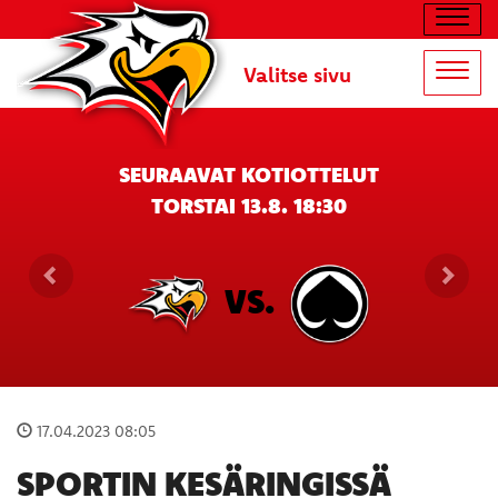
Navig
Valitse sivu
Navig
SEURAAVAT KOTIOTTELUT
TORSTAI 13.8. 18:30
VS.
17.04.2023 08:05
SPORTIN KESÄRINGISSÄ