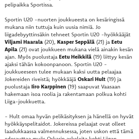
pelipaikka Sportissa.
Sportin U20 -nuorten joukkueesta on kesäringissä
mukana niin tuttuja kuin uusia nimiä. Jo
liigadebyyttinsäkin tehneet Sportin U20 -hyökkääjät
Viljami Haarala
(20),
Kasper Seppälä
(21) ja
Eetu
Apila
(21) ovat joukkueen mukana vielä ainakin kesän
ajan. Myös puolustaja
Eetu Heikkilä
(19) liittyy kesän
ajaksi tähän kokoonpanoon. Sportin U20 -
joukkueeseen tulee mukaan kaksi uutta pelaajaa
Jokereiden riveistä; hyökkääjä
Oskari Hult
(19) ja
puolustaja
Iiro Karppinen
(19) saapuvat Vaasaan
hakemaan isoa roolia ja rakentamaan polkua kohti
Liiga-joukkuetta.
- Hult omaa hyvän pelikäsityksen ja hänellä on hyvät
hyökkäyspelitaidot. Jokereissa pelaajat ovat olleet
laadukkaassa valmennuksessa, joten uskon että tämä
edesauttaa myös Oskarin askeleita kohti Liigan