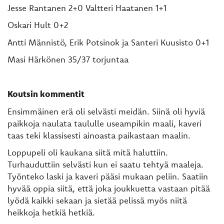
Jesse Rantanen 2+0 Valtteri Haatanen 1+1
Oskari Hult 0+2
Antti Männistö, Erik Potsinok ja Santeri Kuusisto 0+1
Masi Härkönen 35/37 torjuntaa
Koutsin kommentit
Ensimmäinen erä oli selvästi meidän. Siinä oli hyviä
paikkoja naulata taululle useampikin maali, kaveri
taas teki klassisesti ainoasta paikastaan maalin.
Loppupeli oli kaukana siitä mitä haluttiin.
Turhauduttiin selvästi kun ei saatu tehtyä maaleja.
Työnteko laski ja kaveri pääsi mukaan peliin. Saatiin
hyvää oppia siitä, että joka joukkuetta vastaan pitää
lyödä kaikki sekaan ja sietää pelissä myös niitä
heikkoja hetkiä hetkiä.