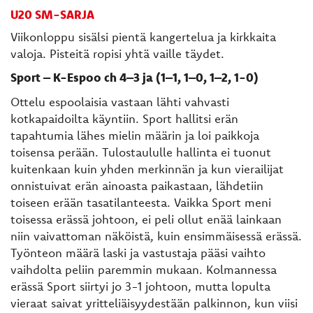
U20 SM-SARJA
Viikonloppu sisälsi pientä kangertelua ja kirkkaita
valoja. Pisteitä ropisi yhtä vaille täydet.
Sport – K-Espoo ch 4–3 ja (1–1, 1–0, 1–2, 1-0)
Ottelu espoolaisia vastaan lähti vahvasti
kotkapaidoilta käyntiin. Sport hallitsi erän
tapahtumia lähes mielin määrin ja loi paikkoja
toisensa perään. Tulostaululle hallinta ei tuonut
kuitenkaan kuin yhden merkinnän ja kun vierailijat
onnistuivat erän ainoasta paikastaan, lähdetiin
toiseen erään tasatilanteesta. Vaikka Sport meni
toisessa erässä johtoon, ei peli ollut enää lainkaan
niin vaivattoman näköistä, kuin ensimmäisessä erässä.
Työnteon määrä laski ja vastustaja pääsi vaihto
vaihdolta peliin paremmin mukaan. Kolmannessa
erässä Sport siirtyi jo 3-1 johtoon, mutta lopulta
vieraat saivat yritteliäisyydestään palkinnon, kun viisi