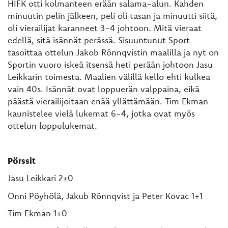
HIFK otti kolmanteen erään salama-alun. Kahden
minuutin pelin jälkeen, peli oli tasan ja minuutti siitä,
oli vierailijat karanneet 3-4 johtoon. Mitä vieraat
edellä, sitä isännät perässä. Sisuuntunut Sport
tasoittaa ottelun Jakob Rönnqvistin maalilla ja nyt on
Sportin vuoro iskeä itsensä heti perään johtoon Jasu
Leikkarin toimesta. Maalien välillä kello ehti kulkea
vain 40s. Isännät ovat loppuerän valppaina, eikä
päästä vierailijoitaan enää yllättämään. Tim Ekman
kaunistelee vielä lukemat 6-4, jotka ovat myös
ottelun loppulukemat.
Pörssit
Jasu Leikkari 2+0
Onni Pöyhölä, Jakub Rönnqvist ja Peter Kovac 1+1
Tim Ekman 1+0