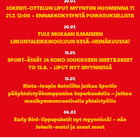
20.07.
JOKERIT-OTTELUN LIPUT MYYNTIIN HUOMENNA TI
21.7. 12:00 - ENNAKKOKYSYNTÄ POIKKEUKSELLISTA
20.07.
TULE MUKAAN ILMAISEEN
LIIKUNTALEIKKIKOULUUN KESÄ-HEINÄKUUSSA!
15.07.
SPORT-ÄSSÄT JA KOKO JOUKKUEEN MEET&GREET
TO 13.8. - LIPUT NYT MYYNNISSÄ
15.07.
Rinta-Joupin Autoliike jatkaa Sportin
pääyhteistyökumppanina Superkaudella – jatkoa
monikymmenvuotiselle yhteistyölle
06.07.
Early Bird-lippupaketit nyt myynnissä! - näe
Jokerit-matsi ja useat muut