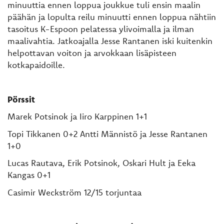
minuuttia ennen loppua joukkue tuli ensin maalin
päähän ja lopulta reilu minuutti ennen loppua nähtiin
tasoitus K-Espoon pelatessa ylivoimalla ja ilman
maalivahtia. Jatkoajalla Jesse Rantanen iski kuitenkin
helpottavan voiton ja arvokkaan lisäpisteen
kotkapaidoille.
Pörssit
Marek Potsinok ja Iiro Karppinen 1+1
Topi Tikkanen 0+2 Antti Männistö ja Jesse Rantanen
1+0
Lucas Rautava, Erik Potsinok, Oskari Hult ja Eeka
Kangas 0+1
Casimir Weckström 12/15 torjuntaa