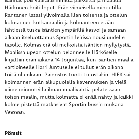
Härkönen hoiti loput. Erän viimeisellä minuutilla
Rantanen latasi ylivoimalla illan toisensa ja ottelun
kolmannen kotkamaalin ja kolmanteen erään
lähtiessä tuska isäntien ympärillä kasvoi ja samaan
aikaan itseluottamus Sportin leirissä nousi uudelle
tasolle. Kolmas erä oli melkoista isäntien myllytystä.
Maalissa upean ottelun pelanneelle Härköselle
kirjattiin erän aikana 14 torjuntaa, kun isäntien maalia
vartioineelle Harri Juntuselle ei tullut erän aikana
töitä ollenkaan. Painostus tuotti tulostakin. HIFK sai
kolmannen erän alkupuolella kavennuksen ja vielä
viime minuuteilla ilman maalivahtia pelatessaan
toisen maalin, mutta kolmatta ei enää nähty ja kaikki
kolme pistettä matkasivat Sportin bussin mukana
Vaasaan.
Pörssit