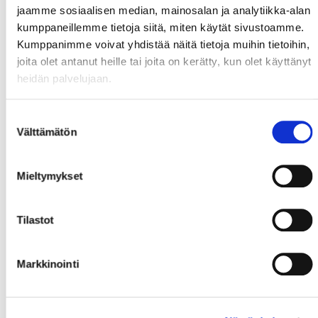
päähän. Momentum näytti kääntyvän täysin isännille
jaamme sosiaalisen median, mainosalan ja analytiikka-alan
ja tasoitus leijui ilmassa, mutta se leija laskeutui
kumppaneillemme tietoja siitä, miten käytät sivustoamme.
rysähdyksellä alas, kun TuTo kävi tuikkaamassa
Kumppanimme voivat yhdistää näitä tietoja muihin tietoihin,
nopean hyökkäyksen päätteeksi eron taas kahteen.
joita olet antanut heille tai joita on kerätty, kun olet käyttänyt
TuTo taputteli ottelun latomalla kiekon kertaalleen
heidän palvelujaan.
vielä tyhjään rysään ja vei ylemmän jatkosarjan
kannalta arvokkaat kolme pistettä mukanaan
Suostumuksen
turkkuseen.
Välttämätön
valinta
Pörssit
Mieltymykset
Tim Ekman 1+1
Sebastian Oksanen 1+0
Tilastot
Jasu Leikkari 0+1
Markkinointi
Alex Kahila 30/34