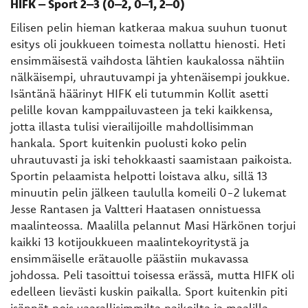
HIFK – Sport 2–3 (0–2, 0–1, 2–0)
Eilisen pelin hieman katkeraa makua suuhun tuonut
esitys oli joukkueen toimesta nollattu hienosti. Heti
ensimmäisestä vaihdosta lähtien kaukalossa nähtiin
nälkäisempi, uhrautuvampi ja yhtenäisempi joukkue.
Isäntänä häärinyt HIFK eli tutummin Kollit asetti
pelille kovan kamppailuvasteen ja teki kaikkensa,
jotta illasta tulisi vierailijoille mahdollisimman
hankala. Sport kuitenkin puolusti koko pelin
uhrautuvasti ja iski tehokkaasti saamistaan paikoista.
Sportin pelaamista helpotti loistava alku, sillä 13
minuutin pelin jälkeen taululla komeili 0-2 lukemat
Jesse Rantasen ja Valtteri Haatasen onnistuessa
maalinteossa. Maalilla pelannut Masi Härkönen torjui
kaikki 13 kotijoukkueen maalintekoyritystä ja
ensimmäiselle erätauolle päästiin mukavassa
johdossa. Peli tasoittui toisessa erässä, mutta HIFK oli
edelleen lievästi kuskin paikalla. Sport kuitenkin piti
isännät pois vaarallisimmilta paikoilta ja maalilla