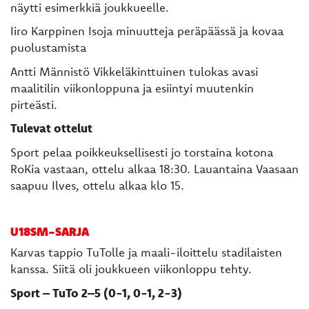
näytti esimerkkiä joukkueelle.
Iiro Karppinen Isoja minuutteja peräpäässä ja kovaa
puolustamista
Antti Männistö Vikkeläkinttuinen tulokas avasi
maalitilin viikonloppuna ja esiintyi muutenkin
pirteästi.
Tulevat ottelut
Sport pelaa poikkeuksellisesti jo torstaina kotona
RoKia vastaan, ottelu alkaa 18:30. Lauantaina Vaasaan
saapuu Ilves, ottelu alkaa klo 15.
U18SM-SARJA
Karvas tappio TuTolle ja maali-iloittelu stadilaisten
kanssa. Siitä oli joukkueen viikonloppu tehty.
Sport – TuTo 2–5 (0-1, 0-1, 2-3)