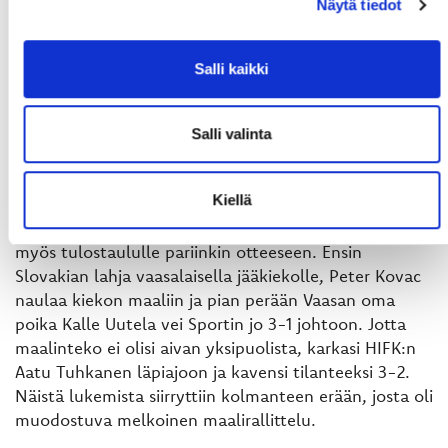
Sport – HIFK akatemia 6-4 (1-1, 2-1, 3-2)
Näytä tiedot
Ottelu alkaa Sportin hienoisessa hallinnassa, mutta
mitä pidemmälle erä menee, sitä tasaisemmaksi peli
Salli kaikki
muuttuu. Molemmilla joukkueilla on erässä muutama
hyvä paikka ja HIFK hyödyntää yhden niistä upean
hyökkäysaluekuvion jälkeen. Sport tulee erän lopussa
Salli valinta
tasoihin ylivoimalla ja näin molemmat joukkueet
saavat maalitilin auki heti ensimmäiseen erään.
Kiellä
Toinen erä on eilisen kaltainen. Erittäin vahvaa
pelaamista Sportilta ja tällä kertaa sillä päästään
myös tulostaululle pariinkin otteeseen. Ensin
Slovakian lahja vaasalaisella jääkiekolle, Peter Kovac
naulaa kiekon maaliin ja pian perään Vaasan oma
poika Kalle Uutela vei Sportin jo 3-1 johtoon. Jotta
maalinteko ei olisi aivan yksipuolista, karkasi HIFK:n
Aatu Tuhkanen läpiajoon ja kavensi tilanteeksi 3-2.
Näistä lukemista siirryttiin kolmanteen erään, josta oli
muodostuva melkoinen maalirallittelu.