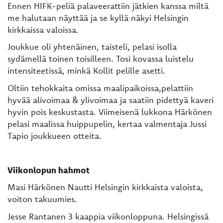
Ennen HIFK-peliä palaveerattiin jätkien kanssa miltä
me halutaan näyttää ja se kyllä näkyi Helsingin
kirkkaissa valoissa.
Joukkue oli yhtenäinen, taisteli, pelasi isolla
sydämellä toinen toisilleen. Tosi kovassa luistelu
intensiteetissä, minkä Kollit pelille asetti.
Oltiin tehokkaita omissa maalipaikoissa,pelattiin
hyvää alivoimaa & ylivoimaa ja saatiin pidettyä kaveri
hyvin pois keskustasta. Viimeisenä lukkona Härkönen
pelasi maalissa huippupelin, kertaa valmentaja Jussi
Tapio joukkueen otteita.
Viikonlopun hahmot
Masi Härkönen Nautti Helsingin kirkkaista valoista,
voiton takuumies.
Jesse Rantanen 3 kaappia viikonloppuna. Helsingissä