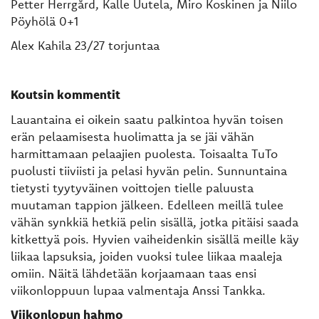
Petter Herrgård, Kalle Uutela, Miro Koskinen ja Niilo
Pöyhölä 0+1
Alex Kahila 23/27 torjuntaa
Koutsin kommentit
Lauantaina ei oikein saatu palkintoa hyvän toisen
erän pelaamisesta huolimatta ja se jäi vähän
harmittamaan pelaajien puolesta. Toisaalta TuTo
puolusti tiiviisti ja pelasi hyvän pelin. Sunnuntaina
tietysti tyytyväinen voittojen tielle paluusta
muutaman tappion jälkeen. Edelleen meillä tulee
vähän synkkiä hetkiä pelin sisällä, jotka pitäisi saada
kitkettyä pois. Hyvien vaiheidenkin sisällä meille käy
liikaa lapsuksia, joiden vuoksi tulee liikaa maaleja
omiin. Näitä lähdetään korjaamaan taas ensi
viikonloppuun lupaa valmentaja Anssi Tankka.
Viikonlopun hahmo