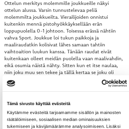
Ottelun merkitys molemmille joukkueille näkyi
ottelun alussa. Varsin tunnustelevaa peliä
molemmilta joukkueilta. Vierailijoiden onnistui
kuitenkin mennä pistohyökkäyksellään erän
loppupuolella 0-1 johtoon. Toisessa erässä nähtiin
vahva Sport. Joukkue loi tukun paikkoja ja
maaliraudatkin kolisivat lähes samaan tahtiin
vaihtoaition luukun kanssa. Tänään raudat eivät
kuitenkaan olleet meidän puolella vaan maalivahdin,
eikä osumia näistä nähty. Sitten kun et itse naulaa,
niin joku muu sen tekee ja tällä kertaa se joku oli
TuTon Onni Rannikko. Kolmanteen erään 0-2 takaa-
ajoasemassa ja kruunuksi heti kolmannen erän alkuun
vieraille kolmas ja ottelu ohi… No ei ollut ohi, vaan
jostain kotkapaidat kaivoivat kunnon kirivaihteen ja
Tämä sivusto käyttää evästeitä
alkoivat myllyttämään kohti turkulaisten maalia.
Käytämme evästeitä tarjoamamme sisällön ja mainosten
Sebastian Oksanen kavensi erän puolivälissä 1-3 ja
räätälöimiseen, sosiaalisen median ominaisuuksien
minuutti edellisestä Tim Ekman toi Sportin jo maalin
tukemiseen ja kävijämäärämme analysoimiseen. Lisäksi