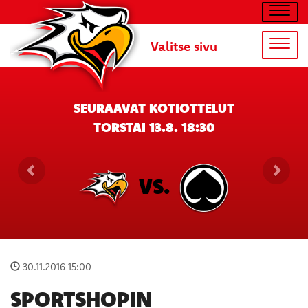
Navig
Valitse sivu
Navig
SEURAAVAT KOTIOTTELUT
TORSTAI 13.8. 18:30
VS.
30.11.2016 15:00
SPORTSHOPIN