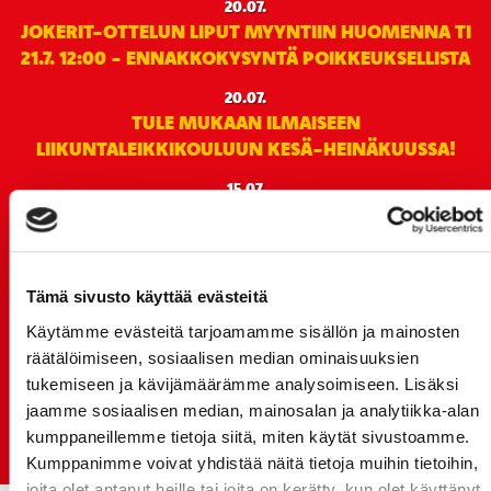
20.07.
JOKERIT-OTTELUN LIPUT MYYNTIIN HUOMENNA TI
21.7. 12:00 - ENNAKKOKYSYNTÄ POIKKEUKSELLISTA
20.07.
TULE MUKAAN ILMAISEEN
LIIKUNTALEIKKIKOULUUN KESÄ-HEINÄKUUSSA!
15.07.
SPORT-ÄSSÄT JA KOKO JOUKKUEEN MEET&GREET
TO 13.8. - LIPUT NYT MYYNNISSÄ
15.07.
Tämä sivusto käyttää evästeitä
Rinta-Joupin Autoliike jatkaa Sportin
pääyhteistyökumppanina Superkaudella – jatkoa
Käytämme evästeitä tarjoamamme sisällön ja mainosten
monikymmenvuotiselle yhteistyölle
räätälöimiseen, sosiaalisen median ominaisuuksien
tukemiseen ja kävijämäärämme analysoimiseen. Lisäksi
06.07.
jaamme sosiaalisen median, mainosalan ja analytiikka-alan
Early Bird-lippupaketit nyt myynnissä! - näe
kumppaneillemme tietoja siitä, miten käytät sivustoamme.
Jokerit-matsi ja useat muut
Kumppanimme voivat yhdistää näitä tietoja muihin tietoihin,
joita olet antanut heille tai joita on kerätty, kun olet käyttänyt