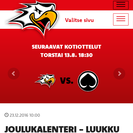
Navig
Valitse sivu
Navig
SEURAAVAT KOTIOTTELUT
TORSTAI 13.8. 18:30
VS.
23.12.2016 10:00
JOULUKALENTERI - LUUKKU