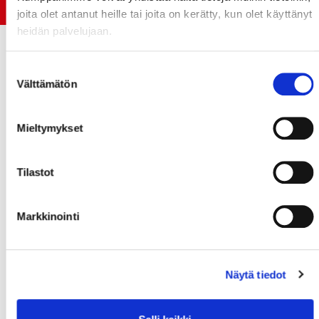
Jokerit-matsi ja useat muut
joita olet antanut heille tai joita on kerätty, kun olet käyttänyt
heidän palvelujaan.
Suostumuksen
Välttämätön
valinta
Mieltymykset
Tilastot
Markkinointi
Näytä tiedot