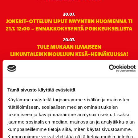
20.07.
JOKERIT-OTTELUN LIPUT MYYNTIIN HUOMENNA TI
21.7. 12:00 - ENNAKKOKYSYNTÄ POIKKEUKSELLISTA
20.07.
TULE MUKAAN ILMAISEEN
LIIKUNTALEIKKIKOULUUN KESÄ-HEINÄKUUSSA!
15.07.
SPORT-ÄSSÄT JA KOKO JOUKKUEEN MEET&GREET
TO 13.8. - LIPUT NYT MYYNNISSÄ
Tämä sivusto käyttää evästeitä
15.07.
Rinta-Joupin Autoliike jatkaa Sportin
Käytämme evästeitä tarjoamamme sisällön ja mainosten
pääyhteistyökumppanina Superkaudella – jatkoa
räätälöimiseen, sosiaalisen median ominaisuuksien
monikymmenvuotiselle yhteistyölle
tukemiseen ja kävijämäärämme analysoimiseen. Lisäksi
jaamme sosiaalisen median, mainosalan ja analytiikka-alan
06.07.
kumppaneillemme tietoja siitä, miten käytät sivustoamme.
Early Bird-lippupaketit nyt myynnissä! - näe
Kumppanimme voivat yhdistää näitä tietoja muihin tietoihin,