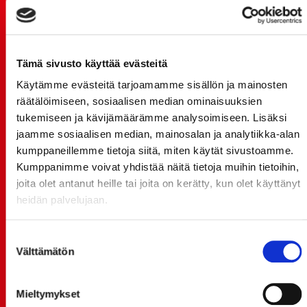
TUOREIMMAT UUTISET
20.07.
Tämä sivusto käyttää evästeitä
JOKERIT-OTTELUN LIPUT MYYNTIIN HUOMENNA TI
21.7. 12:00 - ENNAKKOKYSYNTÄ POIKKEUKSELLISTA
Käytämme evästeitä tarjoamamme sisällön ja mainosten
räätälöimiseen, sosiaalisen median ominaisuuksien
20.07.
tukemiseen ja kävijämäärämme analysoimiseen. Lisäksi
TULE MUKAAN ILMAISEEN
jaamme sosiaalisen median, mainosalan ja analytiikka-alan
LIIKUNTALEIKKIKOULUUN KESÄ-HEINÄKUUSSA!
kumppaneillemme tietoja siitä, miten käytät sivustoamme.
Kumppanimme voivat yhdistää näitä tietoja muihin tietoihin,
15.07.
SPORT-ÄSSÄT JA KOKO JOUKKUEEN MEET&GREET
joita olet antanut heille tai joita on kerätty, kun olet käyttänyt
TO 13.8. - LIPUT NYT MYYNNISSÄ
heidän palvelujaan.
15.07.
Suostumuksen
Rinta-Joupin Autoliike jatkaa Sportin
Välttämätön
valinta
pääyhteistyökumppanina Superkaudella – jatkoa
monikymmenvuotiselle yhteistyölle
Mieltymykset
06.07.