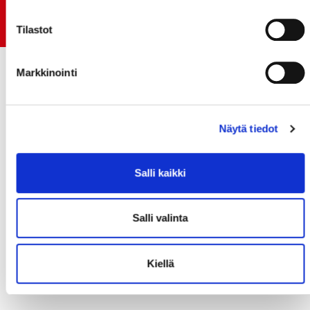
Early Bird-lippupaketit nyt myynnissä! - näe
Jokerit-matsi ja useat muut
Tilastot
Markkinointi
Näytä tiedot
Salli kaikki
Salli valinta
Kiellä