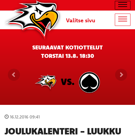
Navig
Valitse sivu
Navig
SEURAAVAT KOTIOTTELUT
TORSTAI 13.8. 18:30
VS.
16.12.2016 09:41
JOULUKALENTERI - LUUKKU