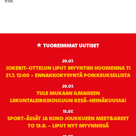
itse.
TUOREIMMAT UUTISET
20.07.
JOKERIT-OTTELUN LIPUT MYYNTIIN HUOMENNA TI
21.7. 12:00 - ENNAKKOKYSYNTÄ POIKKEUKSELLISTA
20.07.
TULE MUKAAN ILMAISEEN
LIIKUNTALEIKKIKOULUUN KESÄ-HEINÄKUUSSA!
15.07.
SPORT-ÄSSÄT JA KOKO JOUKKUEEN MEET&GREET
TO 13.8. - LIPUT NYT MYYNNISSÄ