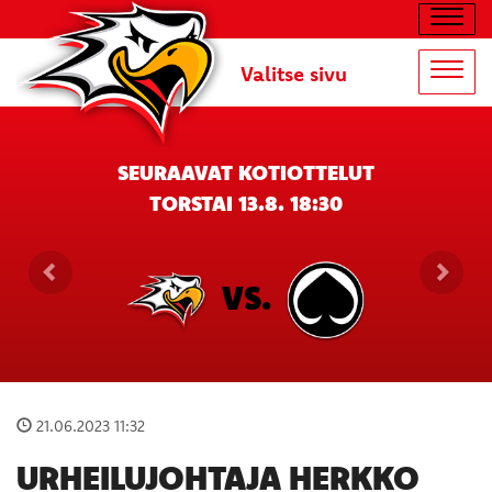
Navig
Valitse sivu
Navig
SEURAAVAT KOTIOTTELUT
TORSTAI 13.8. 18:30
VS.
21.06.2023 11:32
URHEILUJOHTAJA HERKKO