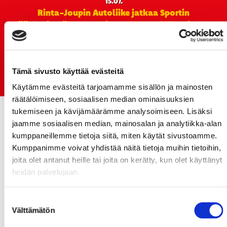
15.07.
Rinta-Joupin Autoliike jatkaa Sportin
pääyhteistyökumppanina Superkaudella – jatkoa
monikymmenvuotiselle yhteistyölle
06.07.
Early Bird-lippupaketit nyt myynnissä! - näe
Tämä sivusto käyttää evästeitä
Jokerit-matsi ja useat muut
Käytämme evästeitä tarjoamamme sisällön ja mainosten
räätälöimiseen, sosiaalisen median ominaisuuksien
tukemiseen ja kävijämäärämme analysoimiseen. Lisäksi
jaamme sosiaalisen median, mainosalan ja analytiikka-alan
kumppaneillemme tietoja siitä, miten käytät sivustoamme.
Kumppanimme voivat yhdistää näitä tietoja muihin tietoihin,
joita olet antanut heille tai joita on kerätty, kun olet käyttänyt
heidän palvelujaan.
Suostumuksen
Välttämätön
valinta