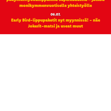
monikymmenvuotiselle yhteistyölle
06.07.
Early Bird-lippupaketit nyt myynnissä! - näe
Jokerit-matsi ja useat muut