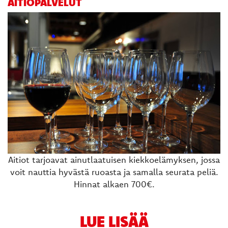
AITIOPALVELUT
Aitiot tarjoavat ainutlaatuisen kiekkoelämyksen, jossa
voit nauttia hyvästä ruoasta ja samalla seurata peliä.
Hinnat alkaen 700€.
LUE LISÄÄ