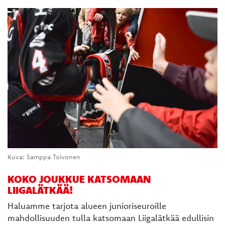
Kuva: Samppa Toivonen
KOKO JOUKKUE KATSOMAAN
LIIGALÄTKÄÄ!
Haluamme tarjota alueen junioriseuroille
mahdollisuuden tulla katsomaan Liigalätkää edullisin