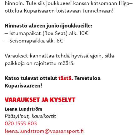
hinnoin. Tule siis joukkueesi kanssa katsomaan Liiga–
ottelua Kuparisaaren loistavaan tunnelmaan!
Hinnasto alueen juniorijoukkueille:
– Istumapaikat (Box Seat) alk. 10€
– Seisomapaikka alk. 6€
Varaukset kannattaa tehdä hyvissä ajoin, sillä
paikkoja on rajoitettu määrä.
Katso tulevat ottelut
tästä.
Tervetuloa
Kuparisaareen!
VARAUKSET JA KYSELYT
Leena Lundström
Pääsyliput, kausikortit
020 1555 603
leena.lundstrom@vaasansport.fi