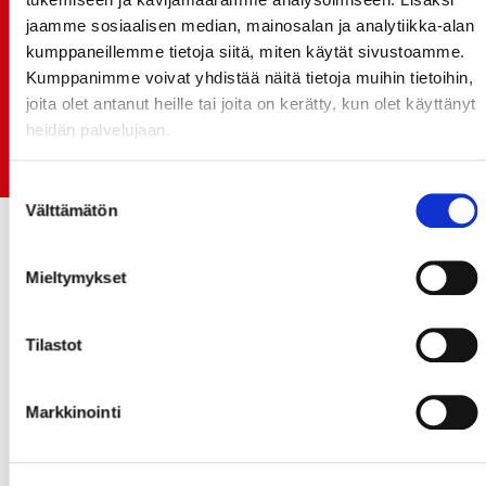
Rinta-Joupin Autoliike jatkaa Sportin
jaamme sosiaalisen median, mainosalan ja analytiikka-alan
pääyhteistyökumppanina Superkaudella – jatkoa
kumppaneillemme tietoja siitä, miten käytät sivustoamme.
monikymmenvuotiselle yhteistyölle
Kumppanimme voivat yhdistää näitä tietoja muihin tietoihin,
joita olet antanut heille tai joita on kerätty, kun olet käyttänyt
06.07.
heidän palvelujaan.
Early Bird-lippupaketit nyt myynnissä! - näe
Jokerit-matsi ja useat muut
Suostumuksen
Välttämätön
valinta
Mieltymykset
Tilastot
Markkinointi