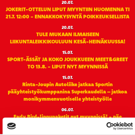
20.07.
JOKERIT-OTTELUN LIPUT MYYNTIIN HUOMENNA TI
21.7. 12:00 - ENNAKKOKYSYNTÄ POIKKEUKSELLISTA
20.07.
TULE MUKAAN ILMAISEEN
LIIKUNTALEIKKIKOULUUN KESÄ-HEINÄKUUSSA!
15.07.
SPORT-ÄSSÄT JA KOKO JOUKKUEEN MEET&GREET
TO 13.8. - LIPUT NYT MYYNNISSÄ
15.07.
Rinta-Joupin Autoliike jatkaa Sportin
pääyhteistyökumppanina Superkaudella – jatkoa
monikymmenvuotiselle yhteistyölle
06.07.
Early Bird-lippupaketit nyt myynnissä! - näe
Jokerit-matsi ja useat muut