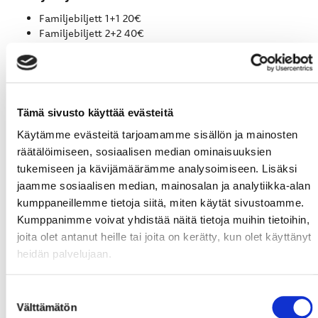
Familjebiljett 1+1 20€
Familjebiljett 2+2 40€
Extra biljetter 10€
Familjebiljetterna kan också köpas via SportShopen
och vid ishallens biljettlucka.
Tämä sivusto käyttää evästeitä
Biljett typ: Silver D2+D3/Bronze/Box Seat
Käytämme evästeitä tarjoamamme sisällön ja mainosten
Kioskerbjudanden
räätälöimiseen, sosiaalisen median ominaisuuksien
Popcorn (liten) + limsa: 5€
tukemiseen ja kävijämäärämme analysoimiseen. Lisäksi
Korv + saft: 3€
jaamme sosiaalisen median, mainosalan ja analytiikka-alan
kumppaneillemme tietoja siitä, miten käytät sivustoamme.
Erbjudande, supporterprodukter
Kumppanimme voivat yhdistää näitä tietoja muihin tietoihin,
Barnhalsduk + Sport flagga: 15€
joita olet antanut heille tai joita on kerätty, kun olet käyttänyt
heidän palvelujaan.
LIGAMATCHEN SPORT-KOOKOO STARTAR
Suostumuksen
KL. 17:00. VÄLKOMMEN!
Välttämätön
valinta