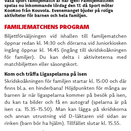
Vasa Sport familjematch är här igen! Familjematchen
spelas nu inkommande lördag den 17. då Sport möter
KooKoo från Kouvola. Evenemanget bjuder på roliga
aktiviteter för barnen och hela familjen.
FAMILJEMATCHENS PROGRAM
Biljettförsäljningen vid ishallen till familjematchen
öppnar redan kl. 14:30 och dörrarna vid Juniorkiosken
ingång öppnar kl. 14:45 (ingång till skridskoåkningen
för familjer). Du kan delta i aktiviteterna med
matchbiljetten eller säsongskort.
Kom och träffa Ligaspelarna på isen
Skridskoåkningen för familjen startar kl. 15:00 och där
finns bl.a. en hinderbana! Höjdpunkten för många av
barnen är när ligaspelarna kommer på besök på isen,
du kan ta bilder och få en autograf (spelarna är på
isen ca. 15.35-15.50). Man kan lägga på skridskorna
och annan utrustning vid D-läktaren vid sidan av
rinken (barn bör ha hjälm). Tillfället slutar kl. 15.55.