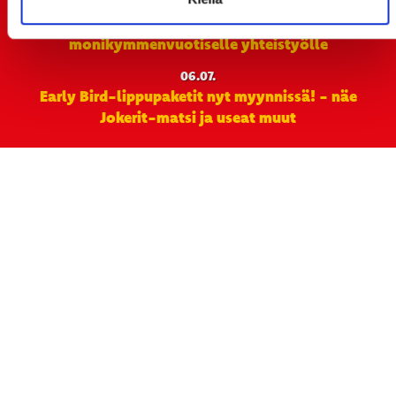
Rinta-Joupin Autoliike jatkaa Sportin
pääyhteistyökumppanina Superkaudella – jatkoa
monikymmenvuotiselle yhteistyölle
06.07.
Early Bird-lippupaketit nyt myynnissä! - näe
Jokerit-matsi ja useat muut