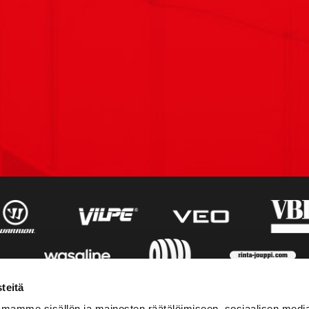
teitä
mamme sisällön ja mainosten räätälöimiseen, sosiaalisen medi