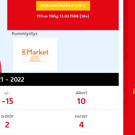
KESKUSHYÖKKÄÄJÄ (LEFT)
197cm
118kg
13.03.1988 (38v)
Kummiyritys
1 - 2022
+/-
JÄÄHYT
-15
10
SYÖTÖT
PISTEET
2
4