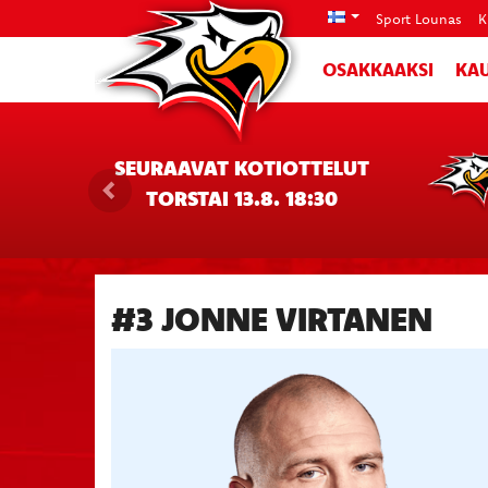
Sport Lounas
K
OSAKKAAKSI
KAU
SEURAAVAT KOTIOTTELUT
TORSTAI 13.8. 18:30
#3 JONNE VIRTANEN