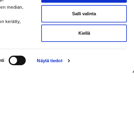
sen median,
Salli valinta
on kerätty,
Kiellä
VAASAN SPORT UUTISKIRJE
ti
Näytä tiedot
Olen lukenut
tietosuojaselosteen
ja
hyväksyn henkilötietojeni käsittelyn
Tilaa sähköpostiisi