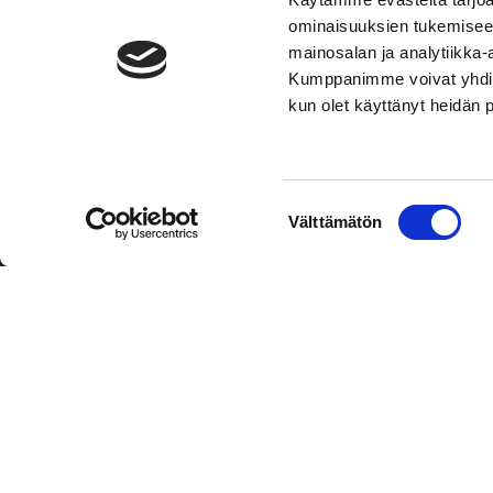
ominaisuuksien tukemisee
mainosalan ja analytiikka-
Kumppanimme voivat yhdistää 
kun olet käyttänyt heidän 
TOIMIPAIKKA
YHTEY
Suostumuksen
Välttämätön
Hockey-Team Vaasan Sport Oy
Puh: 02 
valinta
sportsho
Rinnakkaistie 1
65350 Vaasa
Laajemma
FINLAND
Henkilök
Tietosuo
Oiva
© Hockey-Team Vaasan Sport Oy
| Toiminnanohjausjärjest
WiseNetwork