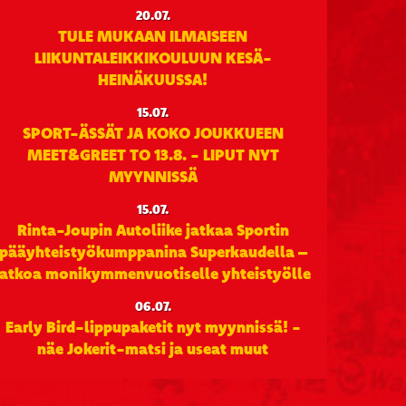
20.07.
TULE MUKAAN ILMAISEEN
LIIKUNTALEIKKIKOULUUN KESÄ-
HEINÄKUUSSA!
15.07.
SPORT-ÄSSÄT JA KOKO JOUKKUEEN
MEET&GREET TO 13.8. - LIPUT NYT
MYYNNISSÄ
15.07.
Rinta-Joupin Autoliike jatkaa Sportin
pääyhteistyökumppanina Superkaudella –
jatkoa monikymmenvuotiselle yhteistyölle
06.07.
Early Bird-lippupaketit nyt myynnissä! -
näe Jokerit-matsi ja useat muut