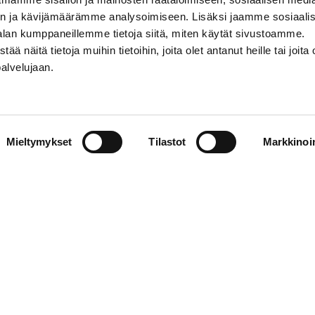
n ja kävijämäärämme analysoimiseen. Lisäksi jaamme sosiaali
alan kumppaneillemme tietoja siitä, miten käytät sivustoamme.
näitä tietoja muihin tietoihin, joita olet antanut heille tai joita 
palvelujaan.
STIEDOT
SOSIAALINEN MEDIA
Mieltymykset
Tilastot
Markkinoin
01 555 600
facebook
p@vaasansport.fi
twitter
instagram
t yhteystiedot
youtube
unnan yhteystiedot
jaseloste
elmä
WiseEvent
powered by