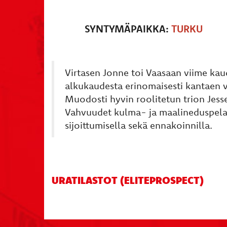
SYNTYMÄPAIKKA:
TURKU
Virtasen Jonne toi Vaasaan viime kau
alkukaudesta erinomaisesti kantaen 
Muodosti hyvin roolitetun trion Jess
Vahvuudet kulma- ja maalineduspelaa
sijoittumisella sekä ennakoinnilla.
URATILASTOT (ELITEPROSPECT)