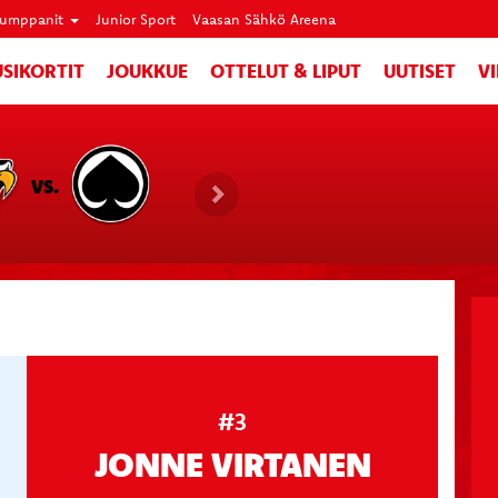
umppanit
Junior Sport
Vaasan Sähkö Areena
SIKORTIT
JOUKKUE
OTTELUT & LIPUT
UUTISET
V
VS.
#3
JONNE VIRTANEN