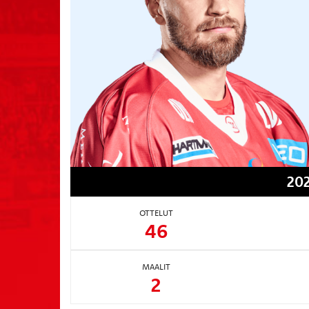
202
OTTELUT
46
MAALIT
2