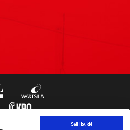
Salli kaikki
an