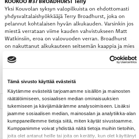
KOOKOO #37 BROADHURST Terry
Yksi Kouvolan syksyn valopilkuista on ehdottomasti
yhdysvaltalaishyökkääjä Terry Broadhurst, joka on
pelannut kohtalaisen hyvän alkukauden. Varsinkin jos
miestä verrataan viime kauden vahvistukseen Matt
Watkinsiin, eroa on valovuoden verran. Broadhurst
on nakuttanut alkukauteen seitsemän kaappia ja mies
ajaa periamerikkalaiseen tyyliin rohkeasti maalille kun
paikka tulee.
Tämä sivusto käyttää evästeitä
SARJATAULUKKO
Käytämme evästeitä tarjoamamme sisällön ja mainosten
räätälöimiseen, sosiaalisen median ominaisuuksien
P
#
Joukkue
O
V
T
H
TM
PM
LP
P/O
tukemiseen ja kävijämäärämme analysoimiseen. Lisäksi
jaamme sosiaalisen median, mainosalan ja analytiikka-alan
kumppaneillemme tietoja siitä, miten käytät sivustoamme.
Kumppanimme voivat yhdistää näitä tietoja muihin tietoihin,
joita olet antanut heille tai joita on kerätty, kun olet käyttänyt