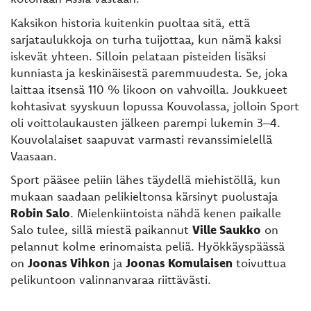
Kaksikon historia kuitenkin puoltaa sitä, että
sarjataulukkoja on turha tuijottaa, kun nämä kaksi
iskevät yhteen. Silloin pelataan pisteiden lisäksi
kunniasta ja keskinäisestä paremmuudesta. Se, joka
laittaa itsensä 110 % likoon on vahvoilla. Joukkueet
kohtasivat syyskuun lopussa Kouvolassa, jolloin Sport
oli voittolaukausten jälkeen parempi lukemin 3–4.
Kouvolalaiset saapuvat varmasti revanssimielellä
Vaasaan.
Sport pääsee peliin lähes täydellä miehistöllä, kun
mukaan saadaan pelikieltonsa kärsinyt puolustaja
Robin Salo
. Mielenkiintoista nähdä kenen paikalle
Salo tulee, sillä miestä paikannut
Ville Saukko
on
pelannut kolme erinomaista peliä. Hyökkäyspäässä
on
Joonas Vihkon
ja
Joonas Komulaisen
toivuttua
pelikuntoon valinnanvaraa riittävästi.