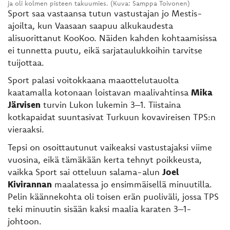
ja oli kolmen pisteen takuumies. (Kuva: Samppa Toivonen)
Sport saa vastaansa tutun vastustajan jo Mestis-
ajoilta, kun Vaasaan saapuu alkukaudesta
alisuorittanut KooKoo. Näiden kahden kohtaamisissa
ei tunnetta puutu, eikä sarjataulukkoihin tarvitse
tuijottaa.
Sport palasi voitokkaana maaottelutauolta
kaatamalla kotonaan loistavan maalivahtinsa
Mika
Järvisen
turvin Lukon lukemin 3–1. Tiistaina
kotkapaidat suuntasivat Turkuun kovavireisen TPS:n
vieraaksi.
Tepsi on osoittautunut vaikeaksi vastustajaksi viime
vuosina, eikä tämäkään kerta tehnyt poikkeusta,
vaikka Sport sai otteluun salama-alun
Joel
Kivirannan
maalatessa jo ensimmäisellä minuutilla.
Pelin käännekohta oli toisen erän puoliväli, jossa TPS
teki minuutin sisään kaksi maalia karaten 3–1-
johtoon.