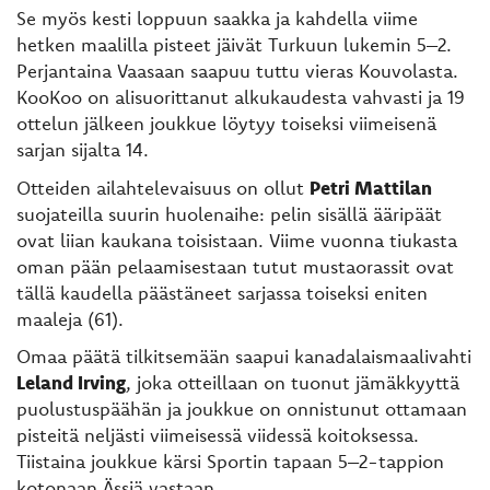
Se myös kesti loppuun saakka ja kahdella viime
hetken maalilla pisteet jäivät Turkuun lukemin 5–2.
Perjantaina Vaasaan saapuu tuttu vieras Kouvolasta.
KooKoo on alisuorittanut alkukaudesta vahvasti ja 19
ottelun jälkeen joukkue löytyy toiseksi viimeisenä
sarjan sijalta 14.
Otteiden ailahtelevaisuus on ollut
Petri Mattilan
suojateilla suurin huolenaihe: pelin sisällä ääripäät
ovat liian kaukana toisistaan. Viime vuonna tiukasta
oman pään pelaamisestaan tutut mustaorassit ovat
tällä kaudella päästäneet sarjassa toiseksi eniten
maaleja (61).
Omaa päätä tilkitsemään saapui kanadalaismaalivahti
Leland Irving
, joka otteillaan on tuonut jämäkkyyttä
puolustuspäähän ja joukkue on onnistunut ottamaan
pisteitä neljästi viimeisessä viidessä koitoksessa.
Tiistaina joukkue kärsi Sportin tapaan 5–2-tappion
kotonaan Ässiä vastaan.