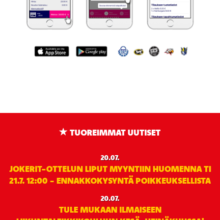
TUOREIMMAT UUTISET
20.07.
JOKERIT-OTTELUN LIPUT MYYNTIIN HUOMENNA TI
21.7. 12:00 - ENNAKKOKYSYNTÄ POIKKEUKSELLISTA
20.07.
TULE MUKAAN ILMAISEEN