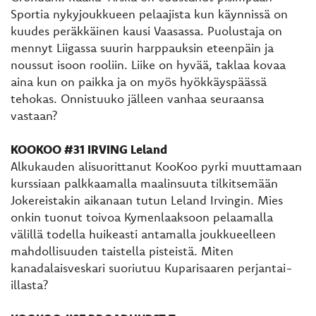
Sportia nykyjoukkueen pelaajista kun käynnissä on
kuudes peräkkäinen kausi Vaasassa. Puolustaja on
mennyt Liigassa suurin harppauksin eteenpäin ja
noussut isoon rooliin. Liike on hyvää, taklaa kovaa
aina kun on paikka ja on myös hyökkäyspäässä
tehokas. Onnistuuko jälleen vanhaa seuraansa
vastaan?
KOOKOO #31 IRVING Leland
Alkukauden alisuorittanut KooKoo pyrki muuttamaan
kurssiaan palkkaamalla maalinsuuta tilkitsemään
Jokereistakin aikanaan tutun Leland Irvingin. Mies
onkin tuonut toivoa Kymenlaaksoon pelaamalla
välillä todella huikeasti antamalla joukkueelleen
mahdollisuuden taistella pisteistä. Miten
kanadalaisveskari suoriutuu Kuparisaaren perjantai-
illasta?