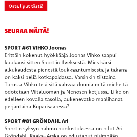
Osta liput tästä!
SEURAA NÄITÄ!
SPORT #61 VIHKO Joonas
Erittäin kokenut hyökkääjä Joonas Vihko saapui
kuukausi sitten Sportiin Ilveksestä. Mies kärsi
alkukaudesta pienestä loukkaantumisesta ja takana
on kaksi peliä kotkapaidassa. Varsinkin tiistaina
Turussa Vihko teki sitä vahvaa duunia mitä mieheltä
odotetaan Viitaluoman ja Nenosen ketjussa. Liike on
edelleen kovalla tasolla, aukenevatko maalihanat
perjantaina Kuparisaaressa?
SPORT #81 GRÖNDAHL Ari
Sportin syksyn hahmo puolustuksessa on ollut Ari
Gröndahl. Raaka-Arska on edustanut pisimpään