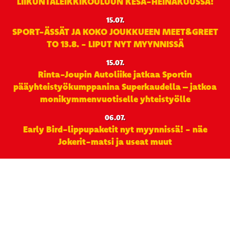
LIIKUNTALEIKKIKOULUUN KESÄ-HEINÄKUUSSA!
15.07.
SPORT-ÄSSÄT JA KOKO JOUKKUEEN MEET&GREET
TO 13.8. - LIPUT NYT MYYNNISSÄ
15.07.
Rinta-Joupin Autoliike jatkaa Sportin
pääyhteistyökumppanina Superkaudella – jatkoa
monikymmenvuotiselle yhteistyölle
06.07.
Early Bird-lippupaketit nyt myynnissä! - näe
Jokerit-matsi ja useat muut