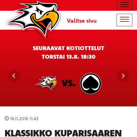
Navig
Valitse sivu
Navig
SEURAAVAT KOTIOTTELUT
TORSTAI 13.8. 18:30
VS.
18.11.2016 11:43
KLASSIKKO KUPARISAAREN