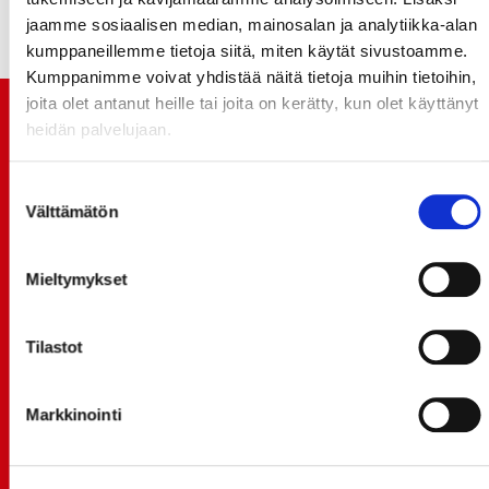
jaamme sosiaalisen median, mainosalan ja analytiikka-alan
kumppaneillemme tietoja siitä, miten käytät sivustoamme.
Kumppanimme voivat yhdistää näitä tietoja muihin tietoihin,
joita olet antanut heille tai joita on kerätty, kun olet käyttänyt
TUOREIMMAT UUTISET
heidän palvelujaan.
20.07.
Suostumuksen
JOKERIT-OTTELUN LIPUT MYYNTIIN HUOMENNA TI
Välttämätön
valinta
21.7. 12:00 - ENNAKKOKYSYNTÄ POIKKEUKSELLISTA
20.07.
Mieltymykset
TULE MUKAAN ILMAISEEN
LIIKUNTALEIKKIKOULUUN KESÄ-HEINÄKUUSSA!
Tilastot
15.07.
SPORT-ÄSSÄT JA KOKO JOUKKUEEN MEET&GREET
TO 13.8. - LIPUT NYT MYYNNISSÄ
Markkinointi
15.07.
Rinta-Joupin Autoliike jatkaa Sportin