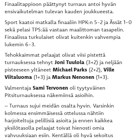
Finaalitappioon päättynyt turnaus antoi hyvän
ensivaikutelman tulevan kauden joukkueesta.
Sport kaatoi matkalla finaaliin HPK:n 5-2 ja Ässät 1-0
sekä pelasi TPS:ää vastaan maalittoman tasapelin.
Finaalissa turkulaiset olivat kuitenkin vahvempia
lukemin 6-3.
Tehokkaimmat pelaajat olivat viisi pistettä
turnauksessa tehnyt
Joni Tuulola
(3+2) ja neljään
pisteeseen yltäneet
Michael Parks
(2+2),
Ville
Viitaluoma
(1+3) ja
Markus Nenonen
(1+3).
Valmentaja
Sami Tervonen
oli tyytyväinen
Pitsiturnauksessa näkemiinsä asioihin.
– Turnaus sujui meidän osalta hyvin. Varsinkin
kolmessa ensimmäisessä ottelussa nähtiin
harjoiteltuja pelillisiä asioita ja ennen kaikkea
yksilötasolla pelaajat toivat hienosti omia
vahvuuksiaan esiin. Kentällä oli hyvä sekoitus