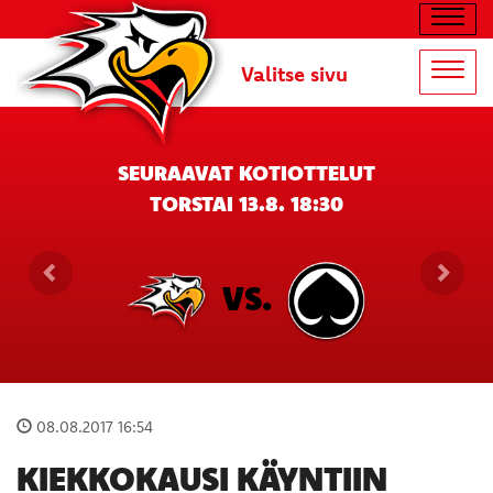
Navig
Valitse sivu
Navig
SEURAAVAT KOTIOTTELUT
TORSTAI 13.8. 18:30
VS.
08.08.2017 16:54
KIEKKOKAUSI KÄYNTIIN