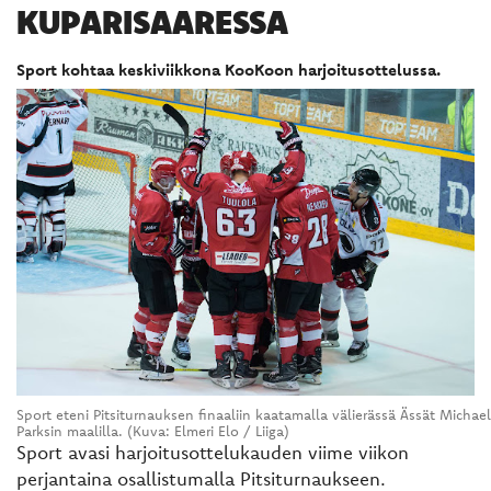
KUPARISAARESSA
Sport kohtaa keskiviikkona KooKoon harjoitusottelussa.
Sport eteni Pitsiturnauksen finaaliin kaatamalla välierässä Ässät Michael
Parksin maalilla. (Kuva: Elmeri Elo / Liiga)
Sport avasi harjoitusottelukauden viime viikon
perjantaina osallistumalla Pitsiturnaukseen.