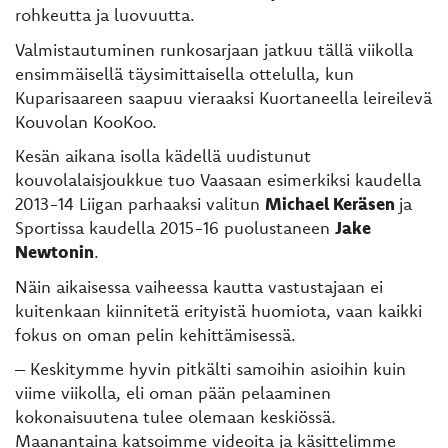
rohkeutta ja luovuutta.
Valmistautuminen runkosarjaan jatkuu tällä viikolla
ensimmäisellä täysimittaisella ottelulla, kun
Kuparisaareen saapuu vieraaksi Kuortaneella leireilevä
Kouvolan KooKoo.
Kesän aikana isolla kädellä uudistunut
kouvolalaisjoukkue tuo Vaasaan esimerkiksi kaudella
2013-14 Liigan parhaaksi valitun
Michael Keräsen
ja
Sportissa kaudella 2015-16 puolustaneen
Jake
Newtonin
.
Näin aikaisessa vaiheessa kautta vastustajaan ei
kuitenkaan kiinnitetä erityistä huomiota, vaan kaikki
fokus on oman pelin kehittämisessä.
– Keskitymme hyvin pitkälti samoihin asioihin kuin
viime viikolla, eli oman pään pelaaminen
kokonaisuutena tulee olemaan keskiössä.
Maanantaina katsoimme videoita ja käsittelimme