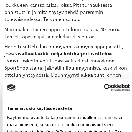
joukkueen kanssa asiat, joissa Pitsiturnauksessa
onnistuttiin ja mitä täytyy tehdä paremmin
tulevaisuudessa, Tervonen sanoo.
Normaalihintainen lippu otteluun maksaa 10 euroa.
Lapset, opiskelijat ja eläkeläiset 5 euroa.
Harjoitusotteluihin on myynnissä myös lippupaketti,
joka
sisältää kaikki neljä kotiharjoitusottelua
!
Tämän paketin voit lunastaa itsellesi ennakkoon
SportShopista tai jäähallin lipunmyynnistä keskiviikon
ottelun yhteydessä. Lipunmyynti alkaa tunti ennen
ottelun alkua.
Ottelusta on tarjolla myös nettilähetys Vaasan
Sportin Facebook- ja YouTube-kanavilla. Lue lisää
nettilähetyksistä
tästä
.
Tämä sivusto käyttää evästeitä
Käytämme evästeitä tarjoamamme sisällön ja mainosten
Teksti:
Olli Seppälä (
olli.seppala@vaasansport.fi
)
räätälöimiseen, sosiaalisen median ominaisuuksien
tukemiseen ja kävijämäärämme analysoimiseen. Lisäksi