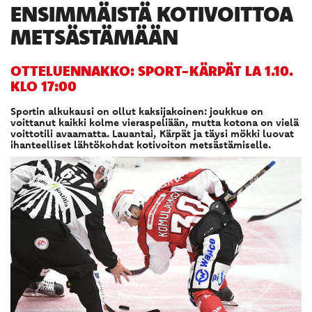
ENSIMMÄISTÄ KOTIVOITTOA
METSÄSTÄMÄÄN
OTTELUENNAKKO: SPORT-KÄRPÄT LA 1.10.
KLO 17:00
Sportin alkukausi on ollut kaksijakoinen: joukkue on
voittanut kaikki kolme vieraspeliään, mutta kotona on vielä
voittotili avaamatta. Lauantai, Kärpät ja täysi mökki luovat
ihanteelliset lähtökohdat kotivoiton metsästämiselle.