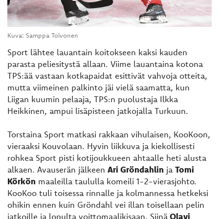
Kuva: Samppa Toivonen
Sport lähtee lauantain koitokseen kaksi kauden
parasta peliesitystä allaan. Viime lauantaina kotona
TPS:ää vastaan kotkapaidat esittivät vahvoja otteita,
mutta viimeinen palkinto jäi vielä saamatta, kun
Liigan kuumin pelaaja, TPS:n puolustaja Ilkka
Heikkinen, ampui lisäpisteen jatkojalla Turkuun.
Torstaina Sport matkasi rakkaan vihulaisen, KooKoon,
vieraaksi Kouvolaan. Hyvin liikkuva ja kiekollisesti
rohkea Sport pisti kotijoukkueen ahtaalle heti alusta
alkaen. Avauserän jälkeen
Ari Gröndahlin
ja
Tomi
Körkön
maaleilla taululla komeili 1-2-vierasjohto.
KooKoo tuli toisessa rinnalle ja kolmannessa hetkeksi
ohikin ennen kuin Gröndahl vei illan toisellaan pelin
jatkoille ja lopulta voittomaalikisaan. Siinä
Olavi