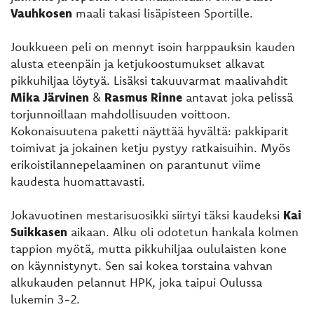
Vauhkosen
maali takasi lisäpisteen Sportille.
Joukkueen peli on mennyt isoin harppauksin kauden
alusta eteenpäin ja ketjukoostumukset alkavat
pikkuhiljaa löytyä. Lisäksi takuuvarmat maalivahdit
Mika Järvinen
&
Rasmus Rinne
antavat joka pelissä
torjunnoillaan mahdollisuuden voittoon.
Kokonaisuutena paketti näyttää hyvältä: pakkiparit
toimivat ja jokainen ketju pystyy ratkaisuihin. Myös
erikoistilannepelaaminen on parantunut viime
kaudesta huomattavasti.
Jokavuotinen mestarisuosikki siirtyi täksi kaudeksi
Kai
Suikkasen
aikaan. Alku oli odotetun hankala kolmen
tappion myötä, mutta pikkuhiljaa oululaisten kone
on käynnistynyt. Sen sai kokea torstaina vahvan
alkukauden pelannut HPK, joka taipui Oulussa
lukemin 3-2.