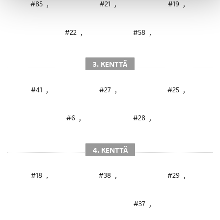
#85
,
#21
,
#19
,
#22
,
#58
,
3. KENTTÄ
#41
,
#27
,
#25
,
#6
,
#28
,
4. KENTTÄ
#18
,
#38
,
#29
,
#37
,