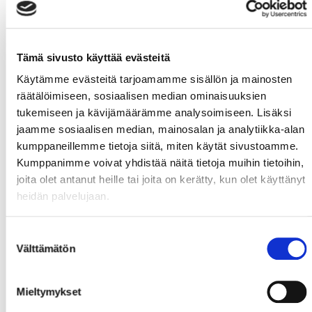
2. KENTTÄ
#25
,
#36
,
#91
,
Tämä sivusto käyttää evästeitä
Käytämme evästeitä tarjoamamme sisällön ja mainosten
#48
,
#81
,
räätälöimiseen, sosiaalisen median ominaisuuksien
tukemiseen ja kävijämäärämme analysoimiseen. Lisäksi
jaamme sosiaalisen median, mainosalan ja analytiikka-alan
3. KENTTÄ
kumppaneillemme tietoja siitä, miten käytät sivustoamme.
Kumppanimme voivat yhdistää näitä tietoja muihin tietoihin,
#21
,
#30
,
#23
,
joita olet antanut heille tai joita on kerätty, kun olet käyttänyt
heidän palvelujaan.
#4
,
#34
,
Suostumuksen
Välttämätön
valinta
4. KENTTÄ
Mieltymykset
#26
,
#24
,
#13
,