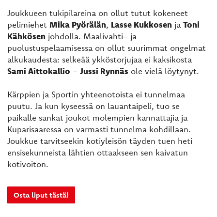
Joukkueen tukipilareina on ollut tutut kokeneet
pelimiehet
Mika Pyörälän
,
Lasse Kukkosen
ja
Toni
Kähkösen
johdolla. Maalivahti- ja
puolustuspelaamisessa on ollut suurimmat ongelmat
alkukaudesta: selkeää ykköstorjujaa ei kaksikosta
Sami Aittokallio
-
Jussi Rynnäs
ole vielä löytynyt.
Kärppien ja Sportin yhteenotoista ei tunnelmaa
puutu. Ja kun kyseessä on lauantaipeli, tuo se
paikalle sankat joukot molempien kannattajia ja
Kuparisaaressa on varmasti tunnelma kohdillaan.
Joukkue tarvitseekin kotiyleisön täyden tuen heti
ensisekunneista lähtien ottaakseen sen kaivatun
kotivoiton.
Osta liput tästä!