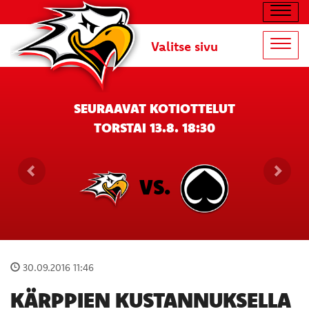
Navig
Valitse sivu
Navig
SEURAAVAT KOTIOTTELUT
TORSTAI 13.8. 18:30
VS.
30.09.2016 11:46
KÄRPPIEN KUSTANNUKSELLA