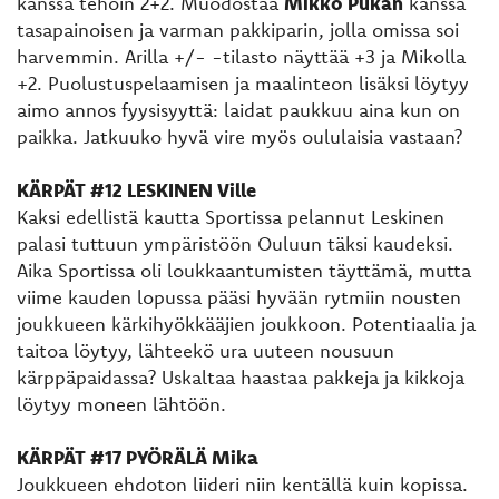
kanssa tehoin 2+2. Muodostaa
Mikko Pukan
kanssa
tasapainoisen ja varman pakkiparin, jolla omissa soi
harvemmin. Arilla +/- -tilasto näyttää +3 ja Mikolla
+2. Puolustuspelaamisen ja maalinteon lisäksi löytyy
aimo annos fyysisyyttä: laidat paukkuu aina kun on
paikka. Jatkuuko hyvä vire myös oululaisia vastaan?
KÄRPÄT #12 LESKINEN Ville
Kaksi edellistä kautta Sportissa pelannut Leskinen
palasi tuttuun ympäristöön Ouluun täksi kaudeksi.
Aika Sportissa oli loukkaantumisten täyttämä, mutta
viime kauden lopussa pääsi hyvään rytmiin nousten
joukkueen kärkihyökkääjien joukkoon. Potentiaalia ja
taitoa löytyy, lähteekö ura uuteen nousuun
kärppäpaidassa? Uskaltaa haastaa pakkeja ja kikkoja
löytyy moneen lähtöön.
KÄRPÄT #17 PYÖRÄLÄ Mika
Joukkueen ehdoton liideri niin kentällä kuin kopissa.