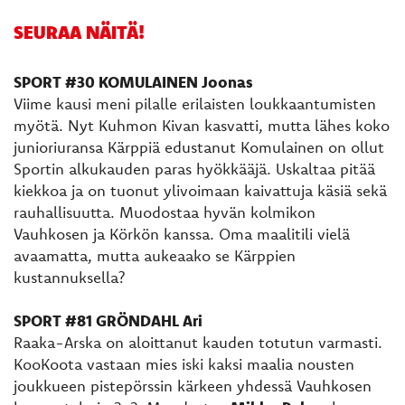
SEURAA NÄITÄ!
SPORT #30 KOMULAINEN Joonas
Viime kausi meni pilalle erilaisten loukkaantumisten
myötä. Nyt Kuhmon Kivan kasvatti, mutta lähes koko
junioriuransa Kärppiä edustanut Komulainen on ollut
Sportin alkukauden paras hyökkääjä. Uskaltaa pitää
kiekkoa ja on tuonut ylivoimaan kaivattuja käsiä sekä
rauhallisuutta. Muodostaa hyvän kolmikon
Vauhkosen ja Körkön kanssa. Oma maalitili vielä
avaamatta, mutta aukeaako se Kärppien
kustannuksella?
SPORT #81 GRÖNDAHL Ari
Raaka-Arska on aloittanut kauden totutun varmasti.
KooKoota vastaan mies iski kaksi maalia nousten
joukkueen pistepörssin kärkeen yhdessä Vauhkosen