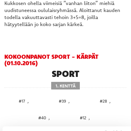
Kukkosen ohella viimeisiä ”vanhan liiton” miehiä
uudistuneessa oululaisryhmässä. Aloittanut kauden
todella vakuuttavasti tehoin 3+5=8, joilla
hätyytellään jo koko sarjan kärkeä.
KOKOONPANOT SPORT - KÄRPÄT
(01.10.2016)
SPORT
1. KENTTÄ
#17
,
#39
,
#28
,
#40
,
#12
,