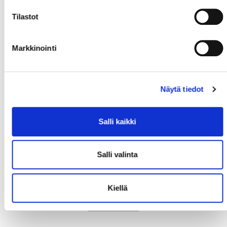
#67
,
Tilastot
MAALIVAHDIT
Markkinointi
#60
,
#32
,
Näytä tiedot
KÄRPÄT
1. KENTTÄ
Salli kaikki
#86
,
#13
,
#17
,
Salli valinta
#5
,
#26
,
Kiellä
2. KENTTÄ