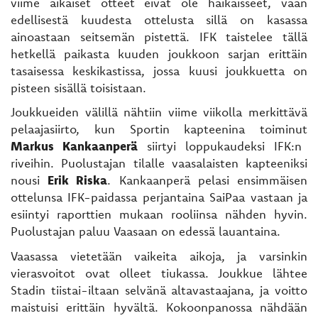
viime aikaiset otteet eivät ole häikäisseet, vaan
edellisestä kuudesta ottelusta sillä on kasassa
ainoastaan seitsemän pistettä. IFK taistelee tällä
hetkellä paikasta kuuden joukkoon sarjan erittäin
tasaisessa keskikastissa, jossa kuusi joukkuetta on
pisteen sisällä toisistaan.
Joukkueiden välillä nähtiin viime viikolla merkittävä
pelaajasiirto, kun Sportin kapteenina toiminut
Markus Kankaanperä
siirtyi loppukaudeksi IFK:n
riveihin. Puolustajan tilalle vaasalaisten kapteeniksi
nousi
Erik Riska
. Kankaanperä pelasi ensimmäisen
ottelunsa IFK-paidassa perjantaina SaiPaa vastaan ja
esiintyi raporttien mukaan rooliinsa nähden hyvin.
Puolustajan paluu Vaasaan on edessä lauantaina.
Vaasassa vietetään vaikeita aikoja, ja varsinkin
vierasvoitot ovat olleet tiukassa. Joukkue lähtee
Stadin tiistai-iltaan selvänä altavastaajana, ja voitto
maistuisi erittäin hyvältä. Kokoonpanossa nähdään