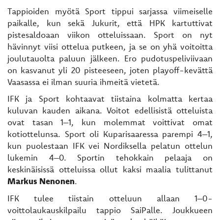
Tappioiden myötä Sport tippui sarjassa viimeiselle
paikalle, kun sekä Jukurit, että HPK kartuttivat
pistesaldoaan viikon otteluissaan. Sport on nyt
hävinnyt viisi ottelua putkeen, ja se on yhä voitoitta
joulutauolta paluun jälkeen. Ero pudotuspeliviivaan
on kasvanut yli 20 pisteeseen, joten playoff-kevättä
Vaasassa ei ilman suuria ihmeitä vietetä.
IFK ja Sport kohtaavat tiistaina kolmatta kertaa
kuluvan kauden aikana. Voitot edellisistä otteluista
ovat tasan 1–1, kun molemmat voittivat omat
kotiottelunsa. Sport oli Kuparisaaressa parempi 4–1,
kun puolestaan IFK vei Nordiksella pelatun ottelun
lukemin 4–0. Sportin tehokkain pelaaja on
keskinäisissä otteluissa ollut kaksi maalia tulittanut
Markus Nenonen
.
IFK tulee tiistain otteluun allaan 1–0-
voittolaukauskilpailu tappio SaiPalle. Joukkueen