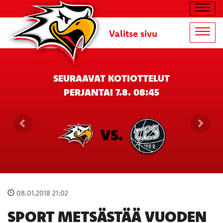
Navig
Valitse sivu
Navig
SEURAAVAT KOTIOTTELUT
PERJANTAI 7.8. 08:45
VS.
08.01.2018 21:02
SPORT METSÄSTÄÄ VUODEN