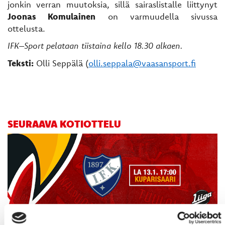
jonkin verran muutoksia, sillä sairaslistalle liittynyt
Joonas Komulainen
on varmuudella sivussa
ottelusta.
IFK–Sport pelataan tiistaina kello 18.30 alkaen.
Teksti:
Olli Seppälä (
olli.seppala@vaasansport.fi
SEURAAVA KOTIOTTELU