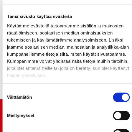
Sport saa seuraavaan kotiotteluunsa vastustajaksi
aina sytyttävän IFK:n. Joukkueet kohtaavat ensin
Tämä sivusto käyttää evästeitä
tiistaina Helsingissä ja revanssi pelataan lauantaina
Kuparisaaressa. Alkukauden kohtaamisessa Sport vei
Käytämme evästeitä tarjoamamme sisällön ja mainosten
pääkaupunkilaisia lukemin 4–1, mutta miten käy tällä
räätälöimiseen, sosiaalisen median ominaisuuksien
kertaa?
tukemiseen ja kävijämäärämme analysoimiseen. Lisäksi
jaamme sosiaalisen median, mainosalan ja analytiikka-alan
kumppaneillemme tietoja siitä, miten käytät sivustoamme.
Kumppanimme voivat yhdistää näitä tietoja muihin tietoihin,
joita olet antanut heille tai joita on kerätty, kun olet käyttänyt
heidän palvelujaan.
Suostumuksen
Välttämätön
valinta
TUOREIMMAT UUTISET
Mieltymykset
20.07.