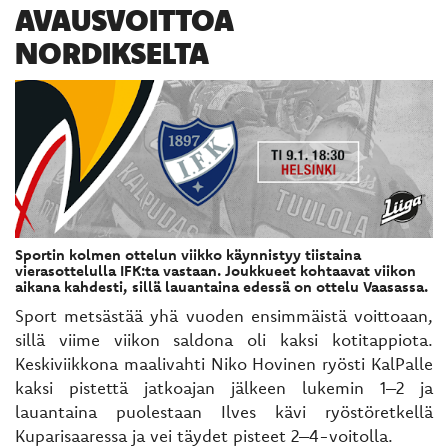
AVAUSVOITTOA
NORDIKSELTA
Sportin kolmen ottelun viikko käynnistyy tiistaina
vierasottelulla IFK:ta vastaan. Joukkueet kohtaavat viikon
aikana kahdesti, sillä lauantaina edessä on ottelu Vaasassa.
Sport metsästää yhä vuoden ensimmäistä voittoaan,
sillä viime viikon saldona oli kaksi kotitappiota.
Keskiviikkona maalivahti Niko Hovinen ryösti KalPalle
kaksi pistettä jatkoajan jälkeen lukemin 1–2 ja
lauantaina puolestaan Ilves kävi ryöstöretkellä
Kuparisaaressa ja vei täydet pisteet 2–4-voitolla.