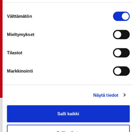
TULE MUKAAN ILMAISEEN
LIIKUNTALEIKKIKOULUUN KESÄ-HEINÄKUUSSA!
Suostumuksen
Välttämätön
valinta
15.07.
SPORT-ÄSSÄT JA KOKO JOUKKUEEN MEET&GREET
TO 13.8. - LIPUT NYT MYYNNISSÄ
Mieltymykset
15.07.
Rinta-Joupin Autoliike jatkaa Sportin
Tilastot
pääyhteistyökumppanina Superkaudella – jatkoa
monikymmenvuotiselle yhteistyölle
Markkinointi
06.07.
Early Bird-lippupaketit nyt myynnissä! - näe
Jokerit-matsi ja useat muut
Näytä tiedot
Salli kaikki