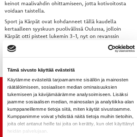
keinot maalivahdin ohittamiseen, jotta kotivoitosta
voidaan taistella.
Sport ja Kärpät ovat kohdanneet tällä kaudella
kertaalleen syyskuun puolivälissä Oulussa, jolloin
Kärpät otti pisteet lukemin 3-1, nyt on revanssin
paikka kotihallissa. C´mon Sportti!
Tämä sivusto käyttää evästeitä
Käytämme evästeitä tarjoamamme sisällön ja mainosten
räätälöimiseen, sosiaalisen median ominaisuuksien
TUOREIMMAT UUTISET
tukemiseen ja kävijämäärämme analysoimiseen. Lisäksi
jaamme sosiaalisen median, mainosalan ja analytiikka-alan
20.07.
kumppaneillemme tietoja siitä, miten käytät sivustoamme.
JOKERIT-OTTELUN LIPUT MYYNTIIN HUOMENNA TI
Kumppanimme voivat yhdistää näitä tietoja muihin tietoihin,
21.7. 12:00 - ENNAKKOKYSYNTÄ POIKKEUKSELLISTA
joita olet antanut heille tai joita on kerätty, kun olet käyttänyt
20.07.
heidän palvelujaan.