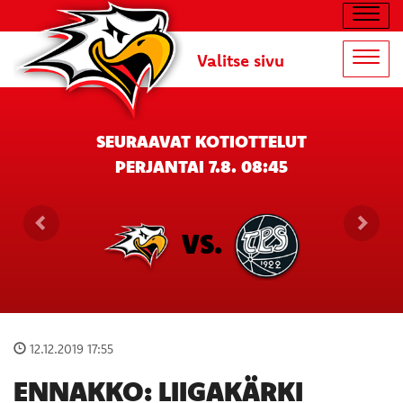
Navig
Valitse sivu
Navig
SEURAAVAT KOTIOTTELUT
PERJANTAI 7.8. 08:45
VS.
12.12.2019 17:55
ENNAKKO: LIIGAKÄRKI