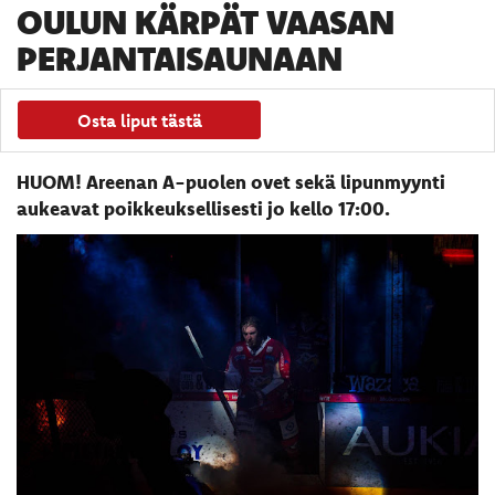
OULUN KÄRPÄT VAASAN
PERJANTAISAUNAAN
Osta liput tästä
HUOM! Areenan A-puolen ovet sekä lipunmyynti
aukeavat poikkeuksellisesti jo kello 17:00.