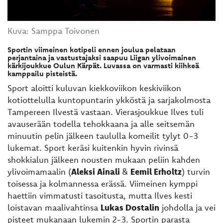
Kuva: Samppa Toivonen
Sportin viimeinen kotipeli ennen joulua pelataan
perjantaina ja vastustajaksi saapuu Liigan ylivoimainen
kärkijoukkue Oulun Kärpät. Luvassa on varmasti kiihkeä
kamppailu pisteistä.
Sport aloitti kuluvan kiekkoviikon keskiviikon
kotiottelulla kuntopuntarin ykköstä ja sarjakolmosta
Tampereen Ilvestä vastaan. Vierasjoukkue Ilves tuli
avauserään todella tehokkaana ja alle seitsemän
minuutin pelin jälkeen taululla komeilit tylyt 0-3
lukemat. Sport keräsi kuitenkin hyvin rivinsä
shokkialun jälkeen nousten mukaan peliin kahden
ylivoimamaalin (
Aleksi Ainali
&
Eemil Erholtz
) turvin
toisessa ja kolmannessa erässä. Viimeinen kymppi
haettiin vimmatusti tasoitusta, mutta Ilves kesti
loistavan maalivahtinsa
Lukas Dostalin
johdolla ja vei
pisteet mukanaan lukemin 2-3. Sportin parasta