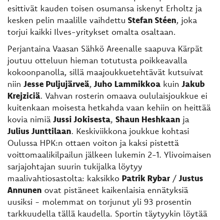
esittivät kauden toisen osumansa iskenyt Erholtz ja
kesken pelin maalille vaihdettu
Stefan Stéen
, joka
torjui kaikki Ilves-yritykset omalta osaltaan.
Perjantaina Vaasan Sähkö Areenalle saapuva Kärpät
joutuu otteluun hieman totutusta poikkeavalla
kokoonpanolla, sillä maajoukkuetehtävät kutsuivat
niin
Jesse Puljujärveä
,
Juho Lammikkoa
kuin
Jakub
Krejziciä
. Vahvan rosterin omaava oululaisjoukkue ei
kuitenkaan moisesta hetkahda vaan kehiin on heittää
kovia nimiä
Jussi Jokisesta
,
Shaun Heshkaan
ja
Julius Junttilaan
. Keskiviikkona joukkue kohtasi
Oulussa HPK:n ottaen voiton ja kaksi pistettä
voittomaalikilpailun jälkeen lukemin 2-1. Ylivoimaisen
sarjajohtajan suurin tukijalka löytyy
maalivahtiosastolta: kaksikko
Patrik Rybar
/
Justus
Annunen
ovat pistäneet kaikenlaisia ennätyksiä
uusiksi - molemmat on torjunut yli 93 prosentin
tarkkuudella tällä kaudella. Sportin täytyykin löytää