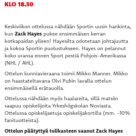
KLO 18.30
Keskiviikon ottelussa nähdään Sportin uusin hankinta,
kun
Zack Hayes
pukee ensimmäisen kerran
kotkapaidan ylleen! Hayesilta odotetaan johtajuutta
ja kokoa Sportin puolustukseen. Hayes on pelannut
koko uransa ennen Sport pestiä Pohjois-Amerikassa
(NHL / AHL).
Ottelun kunniavieraana toimii Mikko Manner. Mikko
on haastateltavana Olvi Pubin lavalla ottelun
ensimmäisellä erätauolla.
Ottelussa nähdään myös haalareita, sillä matsiin
saapuu opiskelijoita Yrkeshögskolan Noviasta.
Ottelussa opiskelijaetuja opiskelijakortilla (mm. -10%
fanituotteista).
Ottelun päätyttyä tulikasteen saanut Zack Hayes