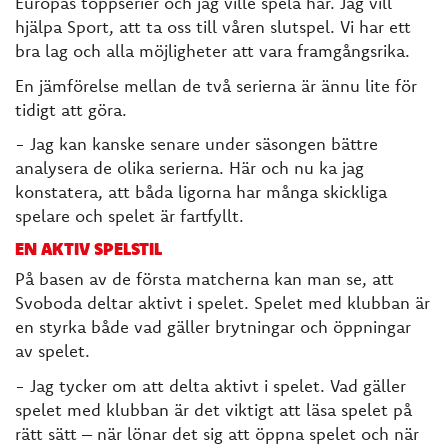
Europas toppserier och jag ville spela här. Jag vill
hjälpa Sport, att ta oss till våren slutspel. Vi har ett
bra lag och alla möjligheter att vara framgångsrika.
En jämförelse mellan de två serierna är ännu lite för
tidigt att göra.
- Jag kan kanske senare under säsongen bättre
analysera de olika serierna. Här och nu ka jag
konstatera, att båda ligorna har många skickliga
spelare och spelet är fartfyllt.
EN AKTIV SPELSTIL
På basen av de första matcherna kan man se, att
Svoboda deltar aktivt i spelet. Spelet med klubban är
en styrka både vad gäller brytningar och öppningar
av spelet.
- Jag tycker om att delta aktivt i spelet. Vad gäller
spelet med klubban är det viktigt att läsa spelet på
rätt sätt – när lönar det sig att öppna spelet och när