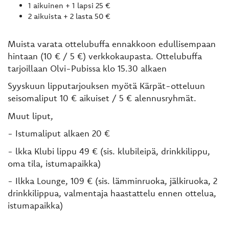
1 aikuinen + 1 lapsi 25 €
2 aikuista + 2 lasta 50 €
Muista varata ottelubuffa ennakkoon edullisempaan
hintaan (10 € / 5 €) verkkokaupasta. Ottelubuffa
tarjoillaan Olvi-Pubissa klo 15.30 alkaen
Syyskuun lipputarjouksen myötä Kärpät-otteluun
seisomaliput 10 € aikuiset / 5 € alennusryhmät.
Muut liput,
- Istumaliput alkaen 20 €
- lkka Klubi lippu 49 € (sis. klubileipä, drinkkilippu,
oma tila, istumapaikka)
- Ilkka Lounge, 109 € (sis. lämminruoka, jälkiruoka, 2
drinkkilippua, valmentaja haastattelu ennen ottelua,
istumapaikka)