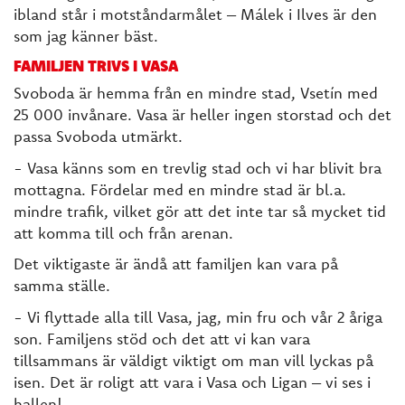
ibland står i motståndarmålet – Málek i Ilves är den
som jag känner bäst.
FAMILJEN TRIVS I VASA
Svoboda är hemma från en mindre stad, Vsetín med
25 000 invånare. Vasa är heller ingen storstad och det
passa Svoboda utmärkt.
- Vasa känns som en trevlig stad och vi har blivit bra
mottagna. Fördelar med en mindre stad är bl.a.
mindre trafik, vilket gör att det inte tar så mycket tid
att komma till och från arenan.
Det viktigaste är ändå att familjen kan vara på
samma ställe.
- Vi flyttade alla till Vasa, jag, min fru och vår 2 åriga
son. Familjens stöd och det att vi kan vara
tillsammans är väldigt viktigt om man vill lyckas på
isen. Det är roligt att vara i Vasa och Ligan – vi ses i
hallen!