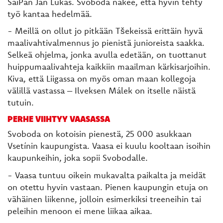
SaiPan Jan Lukas. Svoboda näkee, että hyvin tehty
työ kantaa hedelmää.
- Meillä on ollut jo pitkään Tšekeissä erittäin hyvä
maalivahtivalmennus jo pienistä junioreista saakka.
Selkeä ohjelma, jonka avulla edetään, on tuottanut
huippumaalivahteja kaikkiin maailman kärkisarjoihin.
Kiva, että Liigassa on myös oman maan kollegoja
välillä vastassa – Ilveksen Málek on itselle näistä
tutuin.
PERHE VIIHTYY VAASASSA
Svoboda on kotoisin pienestä, 25 000 asukkaan
Vsetínin kaupungista. Vaasa ei kuulu kooltaan isoihin
kaupunkeihin, joka sopii Svobodalle.
- Vaasa tuntuu oikein mukavalta paikalta ja meidät
on otettu hyvin vastaan. Pienen kaupungin etuja on
vähäinen liikenne, jolloin esimerkiksi treeneihin tai
peleihin menoon ei mene liikaa aikaa.