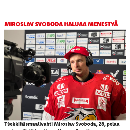
MIROSLAV SVOBODA HALUAA MENESTYÄ
Tšekkiläismaalivahti Miroslav Svoboda, 28, pelaa