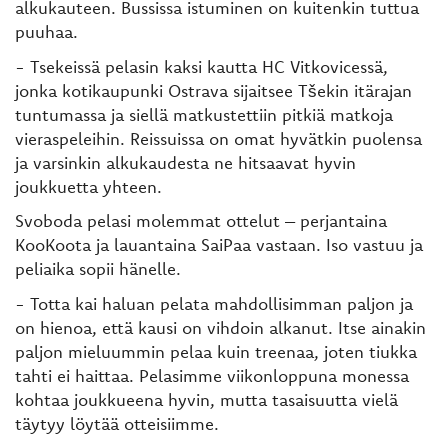
alkukauteen. Bussissa istuminen on kuitenkin tuttua
puuhaa.
- Tsekeissä pelasin kaksi kautta HC Vitkovicessä,
jonka kotikaupunki Ostrava sijaitsee Tšekin itärajan
tuntumassa ja siellä matkustettiin pitkiä matkoja
vieraspeleihin. Reissuissa on omat hyvätkin puolensa
ja varsinkin alkukaudesta ne hitsaavat hyvin
joukkuetta yhteen.
Svoboda pelasi molemmat ottelut – perjantaina
KooKoota ja lauantaina SaiPaa vastaan. Iso vastuu ja
peliaika sopii hänelle.
- Totta kai haluan pelata mahdollisimman paljon ja
on hienoa, että kausi on vihdoin alkanut. Itse ainakin
paljon mieluummin pelaa kuin treenaa, joten tiukka
tahti ei haittaa. Pelasimme viikonloppuna monessa
kohtaa joukkueena hyvin, mutta tasaisuutta vielä
täytyy löytää otteisiimme.