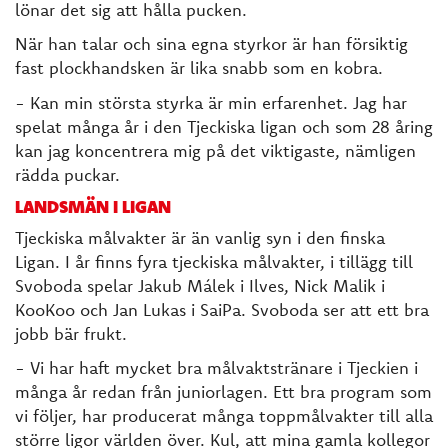
lönar det sig att hålla pucken.
När han talar och sina egna styrkor är han försiktig
fast plockhandsken är lika snabb som en kobra.
- Kan min största styrka är min erfarenhet. Jag har
spelat många år i den Tjeckiska ligan och som 28 åring
kan jag koncentrera mig på det viktigaste, nämligen
rädda puckar.
LANDSMÄN I LIGAN
Tjeckiska målvakter är än vanlig syn i den finska
Ligan. I år finns fyra tjeckiska målvakter, i tillägg till
Svoboda spelar Jakub Málek i Ilves, Nick Malik i
KooKoo och Jan Lukas i SaiPa. Svoboda ser att ett bra
jobb bär frukt.
- Vi har haft mycket bra målvaktstränare i Tjeckien i
många år redan från juniorlagen. Ett bra program som
vi följer, har producerat många toppmålvakter till alla
större ligor världen över. Kul, att mina gamla kollegor