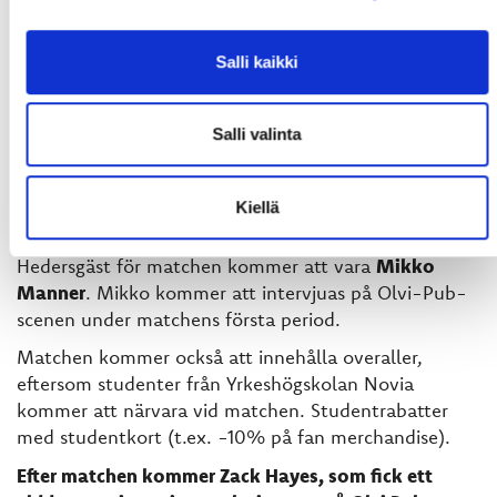
ONSDAG 27.9.2023 SPORT - FLYG KL. 18.30
Salli kaikki
Onsdagens match kommer att se Sports senaste
förvärv, när
Zack Hayes
drar på sig Eagle-tröjan för
Salli valinta
första gången! Hayes förväntas tillföra ledarskap och
storlek till Sports försvar. Hayes har spelat hela sin
karriär i Nordamerika (NHL / AHL) innan han anslöt
Kiellä
till Sport.
Hedersgäst för matchen kommer att vara
Mikko
Manner
. Mikko kommer att intervjuas på Olvi-Pub-
scenen under matchens första period.
Matchen kommer också att innehålla overaller,
eftersom studenter från Yrkeshögskolan Novia
kommer att närvara vid matchen. Studentrabatter
med studentkort (t.ex. -10% på fan merchandise).
Efter matchen kommer Zack Hayes, som fick ett