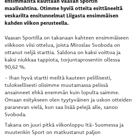
ensimmäistä kauttaan Vaasan Sportin
maalivahtina. Otimme hyviä otteita esittäneeltä
veskarilta ensitunnelmat Liigasta ensimmäisen
kahden viikon perusteella.
Vaasan Sportilla on takanaan kahteen ensimmäiseen
viikkoon viisi ottelua, joista Miroslav Svoboda on
ottanut neljä starttia. Saldona on kaksi voittoa ja
kaksi niukkaa tappiota, torjuntaprosentin ollessa
90,62 %.
- Ihan hyvä startti meiltä kauteen pelillisesti,
tuloksellisesti olisimme muutamassa pelissä
ansainneet ehkä enemmän kuin lopulta saimme.
Omaan esitykseen olen tyytyväinen ja uskon otteiden
paranevan vielä, kun saa lisää pelejä alle, sanoo
Svoboda.
Takana on juuri pitkä viikonloppu Itä-Suomessa ja
muutenkin Sport on matkustanut paljon