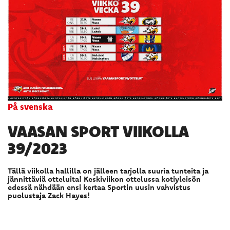
På svenska
VAASAN SPORT VIIKOLLA
39/2023
Tällä viikolla hallilla on jälleen tarjolla suuria tunteita ja
jännittäviä otteluita! Keskiviikon ottelussa kotiyleisön
edessä nähdään ensi kertaa Sportin uusin vahvistus
puolustaja Zack Hayes!