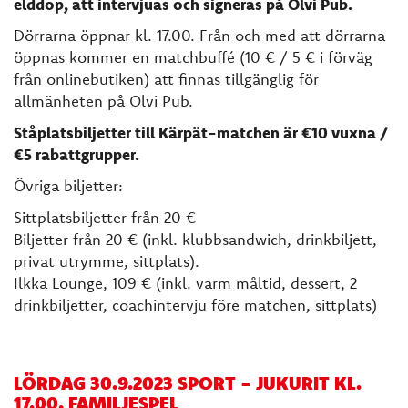
elddop, att intervjuas och signeras på Olvi Pub.
Dörrarna öppnar kl. 17.00. Från och med att dörrarna
öppnas kommer en matchbuffé (10 € / 5 € i förväg
från onlinebutiken) att finnas tillgänglig för
allmänheten på Olvi Pub.
Ståplatsbiljetter till Kärpät-matchen är €10 vuxna /
€5 rabattgrupper.
Övriga biljetter:
Sittplatsbiljetter från 20 €
Biljetter från 20 € (inkl. klubbsandwich, drinkbiljett,
privat utrymme, sittplats).
Ilkka Lounge, 109 € (inkl. varm måltid, dessert, 2
drinkbiljetter, coachintervju före matchen, sittplats)
LÖRDAG 30.9.2023 SPORT - JUKURIT KL.
17.00, FAMILJESPEL