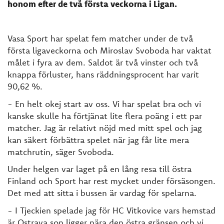
honom efter de två första veckorna i Ligan.
Vasa Sport har spelat fem matcher under de två
första ligaveckorna och Miroslav Svoboda har vaktat
målet i fyra av dem. Saldot är två vinster och två
knappa förluster, hans räddningsprocent har varit
90,62 %.
- En helt okej start av oss. Vi har spelat bra och vi
kanske skulle ha förtjänat lite flera poäng i ett par
matcher. Jag är relativt nöjd med mitt spel och jag
kan säkert förbättra spelet när jag får lite mera
matchrutin, säger Svoboda.
Under helgen var laget på en lång resa till östra
Finland och Sport har rest mycket under försäsongen.
Det med att sitta i bussen är vardag för spelarna.
- I Tjeckien spelade jag för HC Vitkovice vars hemstad
är Ostrava son ligger nära den östra gränsen och vi