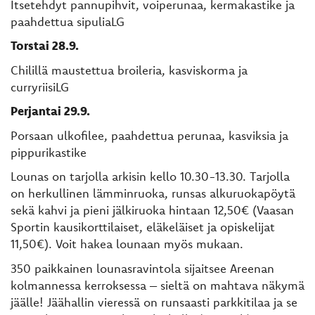
Itsetehdyt pannupihvit, voiperunaa, kermakastike ja
paahdettua sipuliaLG
Torstai 28.9.
Chilillä maustettua broileria, kasviskorma ja
curryriisiLG
Perjantai 29.9.
Porsaan ulkofilee, paahdettua perunaa, kasviksia ja
pippurikastike
Lounas on tarjolla arkisin kello 10.30-13.30. Tarjolla
on herkullinen lämminruoka, runsas alkuruokapöytä
sekä kahvi ja pieni jälkiruoka hintaan 12,50€ (Vaasan
Sportin kausikorttilaiset, eläkeläiset ja opiskelijat
11,50€). Voit hakea lounaan myös mukaan.
350 paikkainen lounasravintola sijaitsee Areenan
kolmannessa kerroksessa – sieltä on mahtava näkymä
jäälle! Jäähallin vieressä on runsaasti parkkitilaa ja se