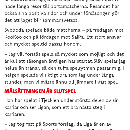
hade långa resor till bortamatcherna. Resandet har
också sina positiva sidor och under försäsongen gör
det att laget blir sammansvetsat.
Svoboda spelade både matcherna – på fredagen mot
KooKoo och på lördagen mot SaiPa. Ett stort ansvar
och mycket speltid passar honom.
- Jag vill förstås spela så mycket som möjligt och det
är kul att säsongen äntligen har startat.Släv spelar jag
hellre än tränar, så den tuffa spelrytmen passar mig. I
helgen spelade vi riktigt bra som lag under långa
stunder, men vi måste ännu bli jämnare i vårt spel.
MÅLSÄTTNINGEN ÄR SLUTSPEL
Han har spelat i Tjeckien under största delen av sin
karriär och ser Ligan, som ett bra nästa steg i
karriären.
- Jag tog fatt på Sports förslag, då Liga är en av