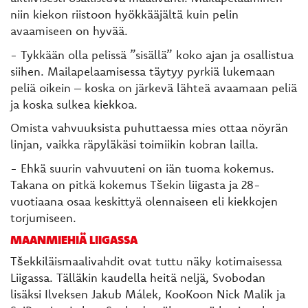
niin kiekon riistoon hyökkääjältä kuin pelin
avaamiseen on hyvää.
- Tykkään olla pelissä ”sisällä” koko ajan ja osallistua
siihen. Mailapelaamisessa täytyy pyrkiä lukemaan
peliä oikein – koska on järkevä lähteä avaamaan peliä
ja koska sulkea kiekkoa.
Omista vahvuuksista puhuttaessa mies ottaa nöyrän
linjan, vaikka räpyläkäsi toimiikin kobran lailla.
- Ehkä suurin vahvuuteni on iän tuoma kokemus.
Takana on pitkä kokemus Tšekin liigasta ja 28-
vuotiaana osaa keskittyä olennaiseen eli kiekkojen
torjumiseen.
MAANMIEHIÄ LIIGASSA
Tšekkiläismaalivahdit ovat tuttu näky kotimaisessa
Liigassa. Tälläkin kaudella heitä neljä, Svobodan
lisäksi Ilveksen Jakub Málek, KooKoon Nick Malik ja