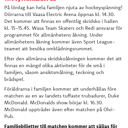
På lördag kan hela familjen njuta av hockeyspänning!
Dörrarna till Vaasa Electric Arena öppnas kl. 14.30.
Det kommer att finnas en offentlig skridsko i hallen
kl. 15-15.45. Wasa Team Skaters och Redi ansvarar för
programmet för allmänhetens åkning. Under
allmänhetens åkning kommer även Sport League-
teamet att besöka omklädningsrummet.
Efter den allmänna skridskoåkningen kommer det att
finnas en mängd olika aktiviteter för de små i
familjen, såsom ansiktsmålning, teckning och
brädspel.
Föräldrarna i familjen kommer att underhållas före
matchen av en av landets tuffaste trubadurer, Duke
McDonald. McDonalds show börjar kl. 16.30.
McDonald uppträder även efter matchen på Olvi-
Pub.
Familjebiljetter till matchen kommer att säljas för