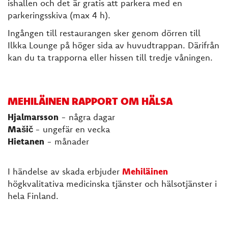
ishallen och det är gratis att parkera med en
parkeringsskiva (max 4 h).
Ingången till restaurangen sker genom dörren till
Ilkka Lounge på höger sida av huvudtrappan. Därifrån
kan du ta trapporna eller hissen till tredje våningen.
MEHILÄINEN RAPPORT OM HÄLSA
Hjalmarsson
- några dagar
Mašič
- ungefär en vecka
Hietanen
- månader
I händelse av skada erbjuder
Mehiläinen
högkvalitativa medicinska tjänster och hälsotjänster i
hela Finland.