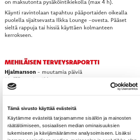
on maksutonta pysäköintikiekolla (max 4 h).
Käynti ravintolaan tapahtuu pääportaiden oikealla
puolella sijaitsevasta Ilkka Lounge -ovesta. Pääset
sieltä rappuja tai hissiä käyttäen kolmanteen
kerrokseen.
MEHILÄISEN TERVEYSRAPORTTI
Hjalmarsson
- muutamia päiviä
Mašič
- noin viikko
Hietanen
- kuukausia
Loukkaantumisen sattuessa
Mehiläinen
tarjoaa
laadukkaat lääkäri- ja terveyspalvelut ympäri
Tämä sivusto käyttää evästeitä
Suomen.
Käytämme evästeitä tarjoamamme sisällön ja mainosten
räätälöimiseen, sosiaalisen median ominaisuuksien
tukemiseen ja kävijämäärämme analysoimiseen. Lisäksi