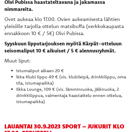
Olvi Pubissa haastateltavana ja jakamassa
nimmareita.
Ovet aukeaa klo 17.00. Ovien aukeamisesta lähtien
yleisölle tarjolla ottelun matsibuffa (verkkokaupasta
ennakkoon 10 € / 5€) Olvi Pubissa.
Syyskuun lipputarjouksen myötä Kärpät-otteluun
seisomaliput 10 € aikuiset / 5 € alennusryhmät.
Muut liput:
Istumaliput alkaen 20 €
lkka Klubi lippu 49 € (sis. klubileipä, drinkkilippu, oma
tila, istumapaikka)
Ilkka Lounge, 109 € (sis. lämminruoka, jälkiruoka, 2
drinkkilippua, valmentaja haastattelu ennen ottelua,
istumapaikka)
LAUANTAI 30.9.2023 SPORT – JUKURIT KLO