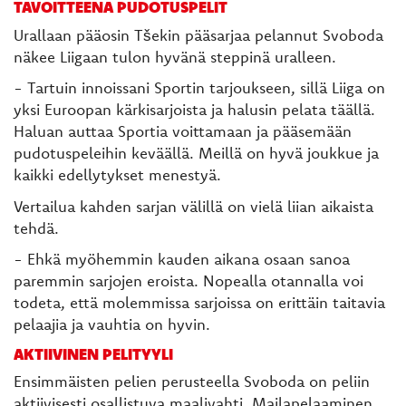
TAVOITTEENA PUDOTUSPELIT
Urallaan pääosin Tšekin pääsarjaa pelannut Svoboda
näkee Liigaan tulon hyvänä steppinä uralleen.
- Tartuin innoissani Sportin tarjoukseen, sillä Liiga on
yksi Euroopan kärkisarjoista ja halusin pelata täällä.
Haluan auttaa Sportia voittamaan ja pääsemään
pudotuspeleihin keväällä. Meillä on hyvä joukkue ja
kaikki edellytykset menestyä.
Vertailua kahden sarjan välillä on vielä liian aikaista
tehdä.
- Ehkä myöhemmin kauden aikana osaan sanoa
paremmin sarjojen eroista. Nopealla otannalla voi
todeta, että molemmissa sarjoissa on erittäin taitavia
pelaajia ja vauhtia on hyvin.
AKTIIVINEN PELITYYLI
Ensimmäisten pelien perusteella Svoboda on peliin
aktiivisesti osallistuva maalivahti. Mailapelaaminen