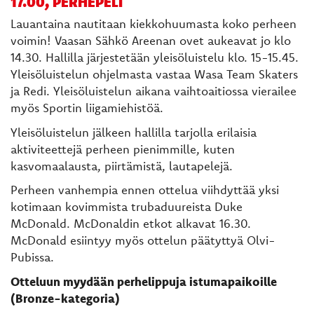
17.00, PERHEPELI
Lauantaina nautitaan kiekkohuumasta koko perheen
voimin! Vaasan Sähkö Areenan ovet aukeavat jo klo
14.30. Hallilla järjestetään yleisöluistelu klo. 15-15.45.
Yleisöluistelun ohjelmasta vastaa Wasa Team Skaters
ja Redi. Yleisöluistelun aikana vaihtoaitiossa vierailee
myös Sportin liigamiehistöä.
Yleisöluistelun jälkeen hallilla tarjolla erilaisia
aktiviteettejä perheen pienimmille, kuten
kasvomaalausta, piirtämistä, lautapelejä.
Perheen vanhempia ennen ottelua viihdyttää yksi
kotimaan kovimmista trubaduureista Duke
McDonald. McDonaldin etkot alkavat 16.30.
McDonald esiintyy myös ottelun päätyttyä Olvi-
Pubissa.
Otteluun myydään perhelippuja istumapaikoille
(Bronze-kategoria)