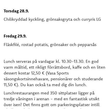
Torsdag 28.9.
Chilikryddad kyckling, grönsaksgryta och curryris LG
Fredag 29.9.
Fläskfilé, rostad potatis, grönsaker och pepparsås
Lunch serveras på vardagar kl. 10.30-13.30. En god
varm måltid, ett rikligt förrättsbord, kaffe och en liten
dessert kostar 12,50 € (Vasa Sports
säsongskortsinnehavare, pensionärer och studerande
11,50 €). Du kan också ta med dig din lunch.
Lunchrestaurangen med 350 sittplatser ligger på
tredje våningen i arenan - med en fantastisk utsikt
över isen! Det finns gott om parkeringsplatser intill