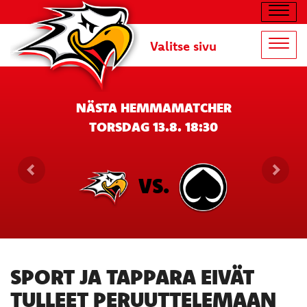
Navig
Valitse sivu
Navig
NÄSTA HEMMAMATCHER
TORSDAG 13.8. 18:30
VS.
SPORT JA TAPPARA EIVÄT
TULLEET PERUUTTELEMAAN