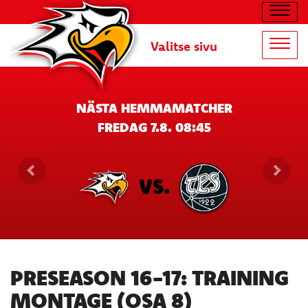
Navig
Valitse sivu
Navig
NÄSTA HEMMAMATCHER
FREDAG 7.8. 08:45
VS.
PRESEASON 16-17: TRAINING
MONTAGE (OSA 8)