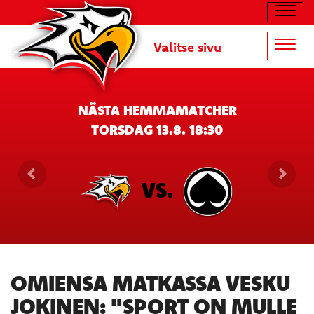
Navig
Valitse sivu
Navig
NÄSTA HEMMAMATCHER
TORSDAG 13.8. 18:30
VS.
OMIENSA MATKASSA VESKU
JOKINEN: "SPORT ON MULLE