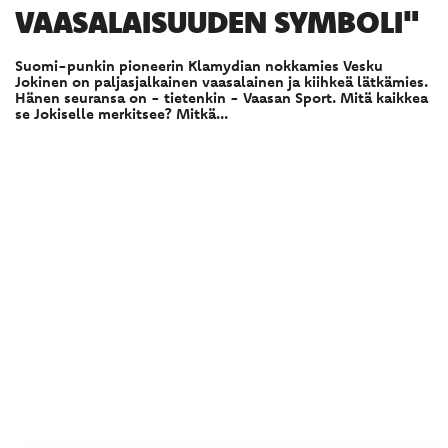
VAASALAISUUDEN SYMBOLI"
Suomi-punkin pioneerin Klamydian nokkamies Vesku
Jokinen on paljasjalkainen vaasalainen ja kiihkeä lätkämies.
Hänen seuransa on - tietenkin - Vaasan Sport. Mitä kaikkea
se Jokiselle merkitsee? Mitkä...