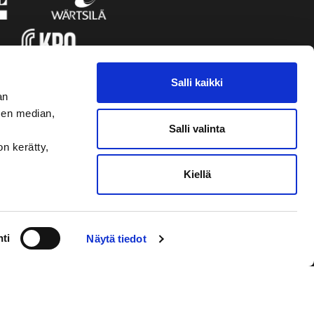
Salli kaikki
an
sen median,
Salli valinta
on kerätty,
Kiellä
VAASAN SPORT
NYHETSBREVET
ti
Näytä tiedot