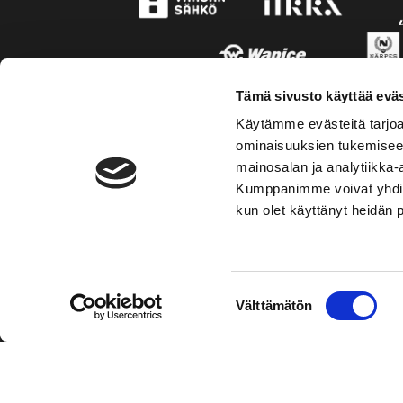
Tämä sivusto käyttää eväs
Käytämme evästeitä tarjoa
ominaisuuksien tukemisee
mainosalan ja analytiikka-
Kumppanimme voivat yhdistää 
kun olet käyttänyt heidän 
TOIMIPAIKKA
KONT
Suostumuksen
Välttämätön
Hockey-Team Vaasan Sport Oy
Puh: 02 
valinta
sportsho
Rinnakkaistie 1
65350 Vaasa
Mer kont
FINLAND
Personal