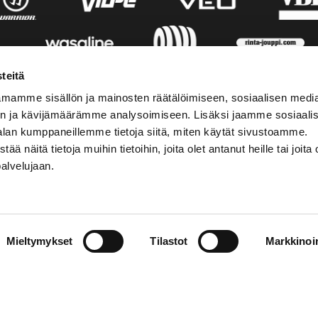
teitä
mamme sisällön ja mainosten räätälöimiseen, sosiaalisen medi
n ja kävijämäärämme analysoimiseen. Lisäksi jaamme sosiaali
alan kumppaneillemme tietoja siitä, miten käytät sivustoamme.
näitä tietoja muihin tietoihin, joita olet antanut heille tai joita 
palvelujaan.
AKTINFORMATION
SOCIALA MEDIER
Mieltymykset
Tilastot
Markkinoin
01 555 600
facebook
p@vaasansport.fi
twitter
instagram
aktinformation
youtube
ens kontaktuppgifter