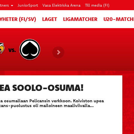
rtners
JuniorSport
Vasa Elektriska Arena
Till media (FI)
YHETER (FI/SV)
LAGET
LIGAMATCHER
U20-MATCH
VS.
UPEA SOOLO-OSUMA!
ella osumallaan Pelicansin verkkoon. Koiviston upea
cans-puolustus oli mailoineen maaliviivalla...