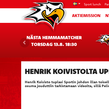
Sport lunch
Pa
AKTIEMISSION
N
NÄSTA HEMMAMATCHER
TORSDAG 13.8. 18:30
HENRIK KOIVISTOLTA 
Henrik Koivisto tuplasi Sportin johdon illan tois
osuma jouduttiin tarkistamaan videolta, sillä Peli