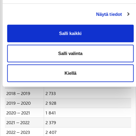
Välkommen och njut av atmosfären på Vasa Sport
ligamatcher, säger Kemppainen.
Näytä tiedot
VASA SPORTS PUBLIKSNITT PER SÄSONG FÖR DE 5
FÖRSTA HEMMAMATCHERNA
Salli kaikki
Säsong
Publiksnitt 5 hemmamatcher
Salli valinta
2014 - 2015
3 504
2015 – 2016
3 089
Kiellä
2016 – 2017
3 139
2017 – 2018
2 827
2018 – 2019
2 733
2019 – 2020
2 928
2020 – 2021
1 841
2021 – 2022
2 379
2022 – 2023
2 407