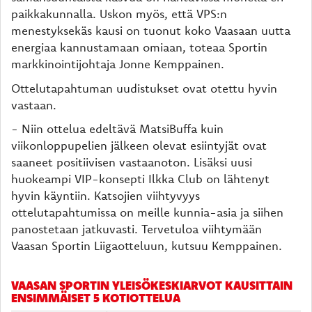
paikkakunnalla. Uskon myös, että VPS:n
menestyksekäs kausi on tuonut koko Vaasaan uutta
energiaa kannustamaan omiaan, toteaa Sportin
markkinointijohtaja Jonne Kemppainen.
Ottelutapahtuman uudistukset ovat otettu hyvin
vastaan.
- Niin ottelua edeltävä MatsiBuffa kuin
viikonloppupelien jälkeen olevat esiintyjät ovat
saaneet positiivisen vastaanoton. Lisäksi uusi
huokeampi VIP-konsepti Ilkka Club on lähtenyt
hyvin käyntiin. Katsojien viihtyvyys
ottelutapahtumissa on meille kunnia-asia ja siihen
panostetaan jatkuvasti. Tervetuloa viihtymään
Vaasan Sportin Liigaotteluun, kutsuu Kemppainen.
VAASAN SPORTIN YLEISÖKESKIARVOT KAUSITTAIN
ENSIMMÄISET 5 KOTIOTTELUA