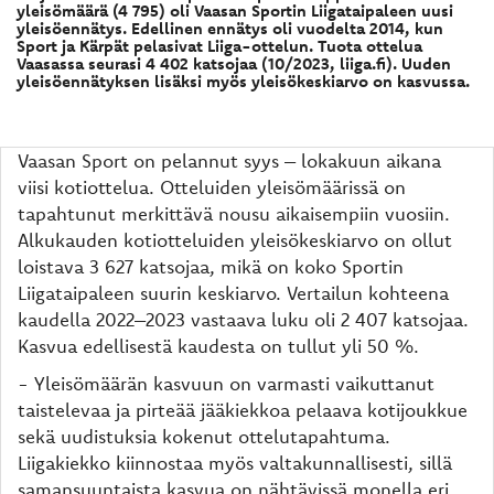
yleisömäärä (4 795) oli Vaasan Sportin Liigataipaleen uusi
yleisöennätys. Edellinen ennätys oli vuodelta 2014, kun
Sport ja Kärpät pelasivat Liiga-ottelun. Tuota ottelua
Vaasassa seurasi 4 402 katsojaa (10/2023, liiga.fi). Uuden
yleisöennätyksen lisäksi myös yleisökeskiarvo on kasvussa.
Vaasan Sport on pelannut syys – lokakuun aikana
viisi kotiottelua. Otteluiden yleisömäärissä on
tapahtunut merkittävä nousu aikaisempiin vuosiin.
Alkukauden kotiotteluiden yleisökeskiarvo on ollut
loistava 3 627 katsojaa, mikä on koko Sportin
Liigataipaleen suurin keskiarvo. Vertailun kohteena
kaudella 2022–2023 vastaava luku oli 2 407 katsojaa.
Kasvua edellisestä kaudesta on tullut yli 50 %.
- Yleisömäärän kasvuun on varmasti vaikuttanut
taistelevaa ja pirteää jääkiekkoa pelaava kotijoukkue
sekä uudistuksia kokenut ottelutapahtuma.
Liigakiekko kiinnostaa myös valtakunnallisesti, sillä
samansuuntaista kasvua on nähtävissä monella eri