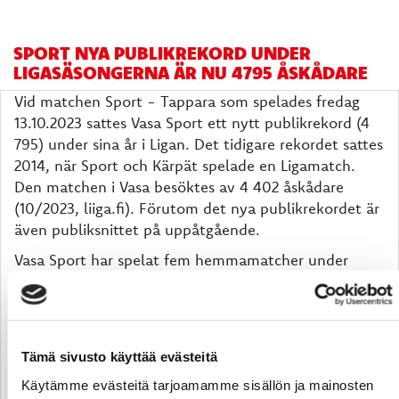
SPORT NYA PUBLIKREKORD UNDER
LIGASÄSONGERNA ÄR NU 4795 ÅSKÅDARE
Vid matchen Sport - Tappara som spelades fredag
13.10.2023 sattes Vasa Sport ett nytt publikrekord (4
795) under sina år i Ligan. Det tidigare rekordet sattes
2014, när Sport och Kärpät spelade en Ligamatch.
Den matchen i Vasa besöktes av 4 402 åskådare
(10/2023, liiga.fi). Förutom det nya publikrekordet är
även publiksnittet på uppåtgående.
Vasa Sport har spelat fem hemmamatcher under
september - oktober. Det har skett en betydande
ökning av antalet åskådare jämfört med tidigare år.
Publiksnittet för hemmamatcherna i början av
säsongen har varit utmärkta 3 627 åskådare, det
Tämä sivusto käyttää evästeitä
högsta snittet i Sports ligahistoria. Som jämförelse
Käytämme evästeitä tarjoamamme sisällön ja mainosten
var motsvarande siffra för säsongen 2022-2023 2 407