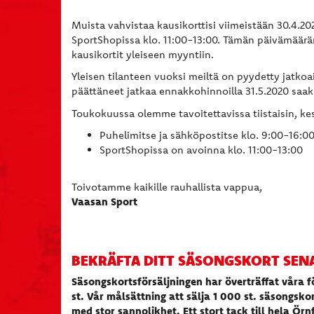
Muista vahvistaa kausikorttisi viimeistään 30.4.20
SportShopissa klo. 11:00-13:00. Tämän päivämäär
kausikortit yleiseen myyntiin.
Yleisen tilanteen vuoksi meiltä on pyydetty jatko
päättäneet jatkaa ennakkohinnoilla 31.5.2020 saak
Toukokuussa olemme tavoitettavissa tiistaisin, kesk
Puhelimitse ja sähköpostitse klo. 9:00-16:0
SportShopissa on avoinna klo. 11:00-13:00
Toivotamme kaikille rauhallista vappua,
Vaasan Sport
BEKRÄFTA DITT SÄSONGSKORT SENA
Säsongskortsförsäljningen har överträffat våra 
st. Vår målsättning att sälja 1 000 st. säsongs
med stor sannolikhet. Ett stort tack till hela Örn