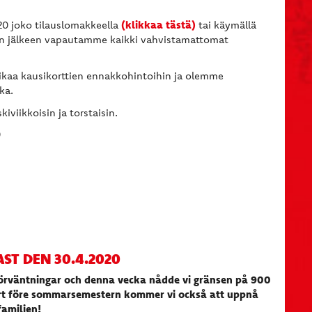
(klikkaa tästä)
20 joko tilauslomakkeella
tai käymällä
än jälkeen vapautamme kaikki vahvistamattomat
aikaa kausikorttien ennakkohintoihin ja olemme
ka.
iviikkoisin ja torstaisin.
0
ST DEN 30.4.2020
förväntningar och denna vecka nådde vi gränsen på 900
kort före sommarsemestern kommer vi också att uppnå
familjen!