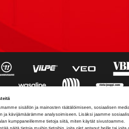
teitä
mamme sisällön ja mainosten räätälöimiseen, sosiaalisen medi
n ja kävijämäärämme analysoimiseen. Lisäksi jaamme sosiaali
alan kumppaneillemme tietoja siitä, miten käytät sivustoamme.
näitä tietoja muihin tietoihin, joita olet antanut heille tai joita 