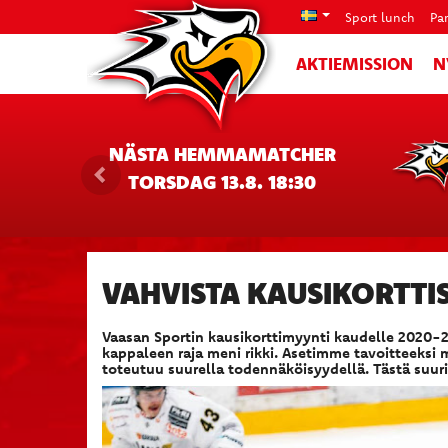
Sport lunch
Pa
AKTIEMISSION
N
NÄSTA HEMMAMATCHER
TORSDAG 13.8. 18:30
VAHVISTA KAUSIKORTTIS
Vaasan Sportin kausikorttimyynti kaudelle 2020-20
kappaleen raja meni rikki. Asetimme tavoitteeksi
toteutuu suurella todennäköisyydellä. Tästä suuri