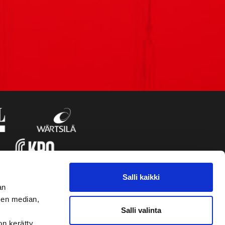
Salli kaikki
an
sen median,
Salli valinta
on kerätty,