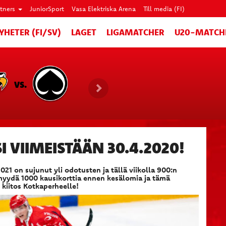
rtners
JuniorSport
Vasa Elektriska Arena
Till media (FI)
YHETER (FI/SV)
LAGET
LIGAMATCHER
U20-MATCH
VS.
I VIIMEISTÄÄN 30.4.2020!
21 on sujunut yli odotusten ja tällä viikolla 900:n
 myydä 1000 kausikorttia ennen kesälomia ja tämä
 kiitos Kotkaperheelle!