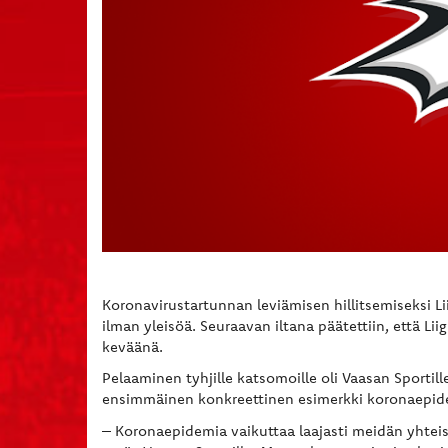
Koronavirustartunnan leviämisen hillitsemiseksi Lii
ilman yleisöä. Seuraavan iltana päätettiin, että Li
keväänä.
Pelaaminen tyhjille katsomoille oli Vaasan Sportill
ensimmäinen konkreettinen esimerkki koronaepide
– Koronaepidemia vaikuttaa laajasti meidän yhteisk