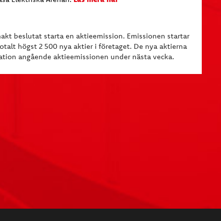
kt beslutat starta en aktieemission. Emissionen startar
talt högst 2 500 nya aktier i företaget. De nya aktierna
mation angående aktieemissionen under nästa vecka.