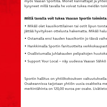
myös Vaasan Sportilla. Monet kannattajat ja yhte
kysyneet millä tavalla he voivat tukea meidän toi
Millä tavalla voit tukea Vaasan Sportin toiminta
• Mikäli olet kausikorttilainen tai ostit lipun torst
jättää hyvityksen ottelusta hakematta. Mikäli hal
• Ostamalla ensi kauden kausikortin jo tässä vai
• Hankkimalla Sportin fanituotteita verkkokaupas
• Osallistumalla juhlakauden pelipaitojen huuto
• Support Your Local – näy uudessa Vaasan Sähkö
Sportin hallitus on yhtiökokouksen valtuutuksella p
Osakeannissa tarjotaan yhtiön uusia osakkeita me
merkintähinta on 120,00 euroa per osake. Lisätieto