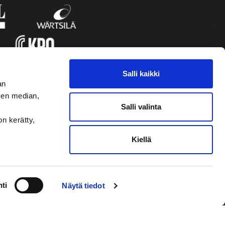
Salli kaikki
an
sen median,
Salli valinta
on kerätty,
Kiellä
VAASAN SPORT
NYHETSBREVET
ti
Näytä tiedot