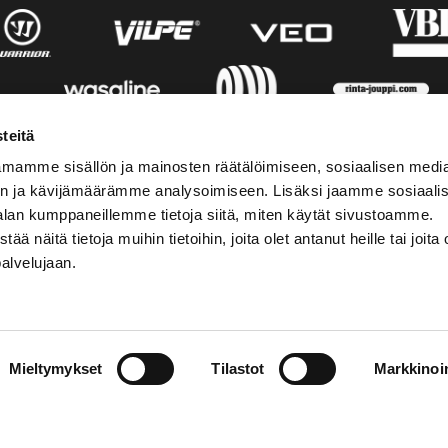
teitä
mamme sisällön ja mainosten räätälöimiseen, sosiaalisen medi
n ja kävijämäärämme analysoimiseen. Lisäksi jaamme sosiaali
alan kumppaneillemme tietoja siitä, miten käytät sivustoamme.
näitä tietoja muihin tietoihin, joita olet antanut heille tai joita 
palvelujaan.
AKTINFORMATION
SOCIALA MEDIER
Mieltymykset
Tilastot
Markkinoin
01 555 600
facebook
p@vaasansport.fi
twitter
instagram
aktinformation
youtube