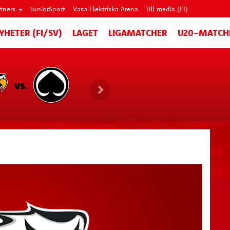
rtners
JuniorSport
Vasa Elektriska Arena
Till media (FI)
YHETER (FI/SV)
LAGET
LIGAMATCHER
U20-MATCH
VS.