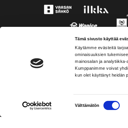
Tämä sivusto käyttää eväs
Käytämme evästeitä tarjoa
ominaisuuksien tukemisee
mainosalan ja analytiikka-
Kumppanimme voivat yhdistää 
kun olet käyttänyt heidän 
TOIMIPAIKKA
KONT
Suostumuksen
Välttämätön
Hockey-Team Vaasan Sport Oy
Puh: 02 
valinta
sportsho
Rinnakkaistie 1
65350 Vaasa
Mer kont
FINLAND