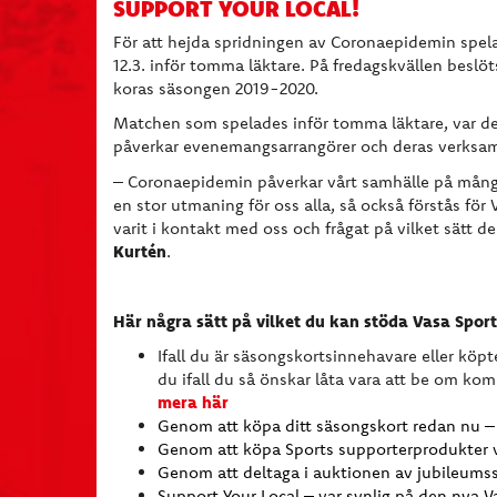
SUPPORT YOUR LOCAL!
För att hejda spridningen av Coronaepidemin spel
12.3. inför tomma läktare. På fredagskvällen beslö
koras säsongen 2019-2020.
Matchen som spelades inför tomma läktare, var d
påverkar evenemangsarrangörer och deras verksa
– Coronaepidemin påverkar vårt samhälle på mån
en stor utmaning för oss alla, så också förstås fö
varit i kontakt med oss och frågat på vilket sätt 
Kurtén
.
Här några sätt på vilket du kan stöda Vasa Spor
Ifall du är säsongskortsinnehavare eller köp
du ifall du så önskar låta vara att be om komp
mera här
Genom att köpa ditt säsongskort redan nu 
Genom att köpa Sports supporterprodukter
Genom att deltaga i auktionen av jubileums
Support Your Local – var synlig på den nya V