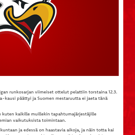
gan runkosarjan viimeiset ottelut pelattiin torstaina 12.3.
iga-kausi päättyi ja Suomen mestaruutta ei jaeta tänä
e kuten kaikille muillekin tapahtumajärjestäjille
mian vaikutuksista toimintaan.
untaan ja edessä on haastavia aikoja, ja näin totta kai