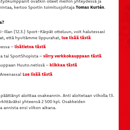
istyökumppanit ovatkin olleet meihin yhteydessä ja
Tomas Kurtén
mintaa, kertoo Sportin toimitusjohtaja
.
a?
ai-illan (12.3.) Sport-Kärpät otteluun, voit halutessasi
lue lisää tästä
uat, että hyvitämme lippurahat,
lisätietoa tästä
heessa –
siirry verkkokauppaan tästä
ta tai SportShopista –
klikkaa tästä
kauppaan Huuto.netissä –
Lue lisää tästä
 Areenassa!
äättänyt aloittaa osakeannin. Anti aloitetaan viikolla 13.
rkittäväksi yhteensä 2 500 kpl. Osakkeiden
a annista ensi viikon aikana.