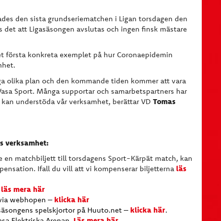
ades den sista grundseriematchen i Ligan torsdagen den
ts det att Ligasäsongen avslutas och ingen finsk mästare
et första konkreta exemplet på hur Coronaepidemin
mhet.
ga olika plan och den kommande tiden kommer att vara
r Vasa Sport. Många supportar och samarbetspartners har
Tomas
de kan understöda vår verksamhet, berättar VD
ts verksamhet:
te en matchbiljett till torsdagens Sport-Kärpät match, kan
läs
ensation. Ifall du vill att vi kompenserar biljetterna
läs mera här
–
klicka här
 via webhopen –
klicka här
säsongens spelskjortor på Huuto.net –
.
Läs mera här
asa Elektriska Arenan.