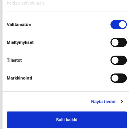
heidän palvelujaan.
Suostumuksen
Välttämätön
valinta
Mieltymykset
Tilastot
Markkinointi
Näytä tiedot
Salli kaikki