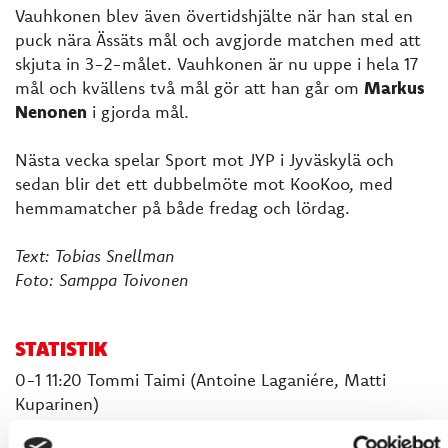
Vauhkonen blev även övertidshjälte när han stal en
puck nära Ässäts mål och avgjorde matchen med att
skjuta in 3-2-målet. Vauhkonen är nu uppe i hela 17
mål och kvällens två mål gör att han går om
Markus
Nenonen
i gjorda mål.
Nästa vecka spelar Sport mot JYP i Jyväskylä och
sedan blir det ett dubbelmöte mot KooKoo, med
hemmamatcher på både fredag och lördag.
Text: Tobias Snellman
Foto: Samppa Toivonen
STATISTIK
0-1 11:20 Tommi Taimi (Antoine Laganiére, Matti
Kuparinen)
0-2 27:12 Simon Suoranta (Maksim Matushkin, Jussi