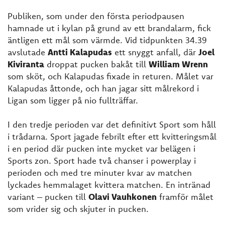
Publiken, som under den första periodpausen
hamnade ut i kylan på grund av ett brandalarm, fick
äntligen ett mål som värmde. Vid tidpunkten 34.39
avslutade
Antti Kalapudas
ett snyggt anfall, där
Joel
Kiviranta
droppat pucken bakåt till
William Wrenn
som sköt, och Kalapudas fixade in returen. Målet var
Kalapudas åttonde, och han jagar sitt målrekord i
Ligan som ligger på nio fullträffar.
I den tredje perioden var det definitivt Sport som håll
i trådarna. Sport jagade febrilt efter ett kvitteringsmål
i en period där pucken inte mycket var belägen i
Sports zon. Sport hade två chanser i powerplay i
perioden och med tre minuter kvar av matchen
lyckades hemmalaget kvittera matchen. En intränad
variant – pucken till
Olavi Vauhkonen
framför målet
som vrider sig och skjuter in pucken.