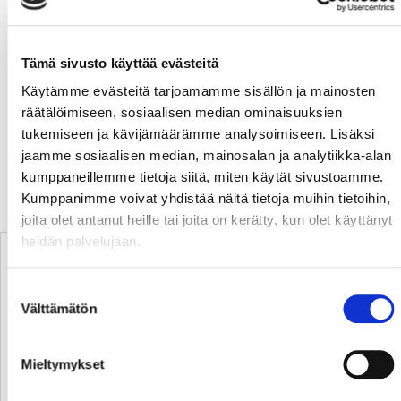
Makkonen)
1-2 34:39 Antti Kalapudas (William Wrenn, Joel
Kiviranta)
Tämä sivusto käyttää evästeitä
2-2 57:06 Olavi Vauhkonen (Joonas Komulainen, Joni
Tuulola) PP
Käytämme evästeitä tarjoamamme sisällön ja mainosten
3-2 Olavi Vauhkonen
räätälöimiseen, sosiaalisen median ominaisuuksien
tukemiseen ja kävijämäärämme analysoimiseen. Lisäksi
Sport Jonathan IIlahti 8+18+3+1= 30 räddningar
jaamme sosiaalisen median, mainosalan ja analytiikka-alan
Ässät Andreas Bernard 13+13+9+0= 35 räddningar
kumppaneillemme tietoja siitä, miten käytät sivustoamme.
Kumppanimme voivat yhdistää näitä tietoja muihin tietoihin,
TABELLEN
joita olet antanut heille tai joita on kerätty, kun olet käyttänyt
heidän palvelujaan.
P
#
Joukkue
O
V
T
H
TM
PM
LP
P/O
Suostumuksen
123
1.
Kärpät
60
33
16
11
195
134
8
2,05
Välttämätön
valinta
112
2.
TPS
60
30
15
15
187
147
7
1,87
110
3.
Tappara
60
25
21
14
165
130
14
1,83
Mieltymykset
108
4.
JYP
60
32
8
20
187
145
4
1,80