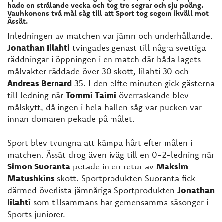
hade en strålande vecka och tog tre segrar och sju poäng.
Vauhkonens två mål såg till att Sport tog segern ikväll mot
Ässät.
Inledningen av matchen var jämn och underhållande.
Jonathan Iilahti
tvingades genast till några svettiga
räddningar i öppningen i en match där båda lagets
målvakter räddade över 30 skott, Iilahti 30 och
Andreas Bernard
35. I den elfte minuten gick gästerna
till ledning när
Tommi Taimi
överraskande blev
målskytt, då ingen i hela hallen såg var pucken var
innan domaren pekade på målet.
Sport blev tvungna att kämpa hårt efter målen i
matchen. Ässät drog även iväg till en 0-2-ledning när
Simon Suoranta
petade in en retur av
Maksim
Matushkins
skott. Sportprodukten Suoranta fick
därmed överlista jämnåriga Sportprodukten
Jonathan
Iilahti
som tillsammans har gemensamma säsonger i
Sports juniorer.