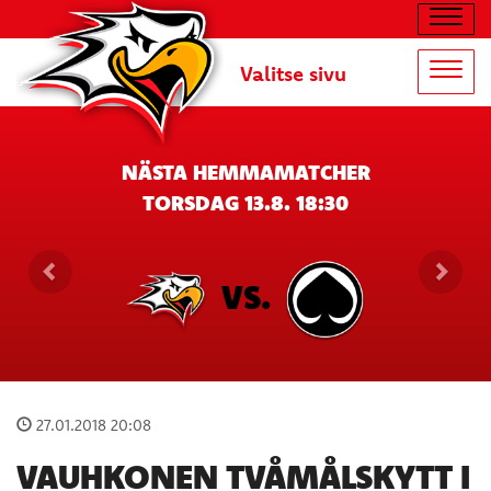
Navig
Valitse sivu
Navig
NÄSTA HEMMAMATCHER
TORSDAG 13.8. 18:30
VS.
27.01.2018 20:08
VAUHKONEN TVÅMÅLSKYTT I