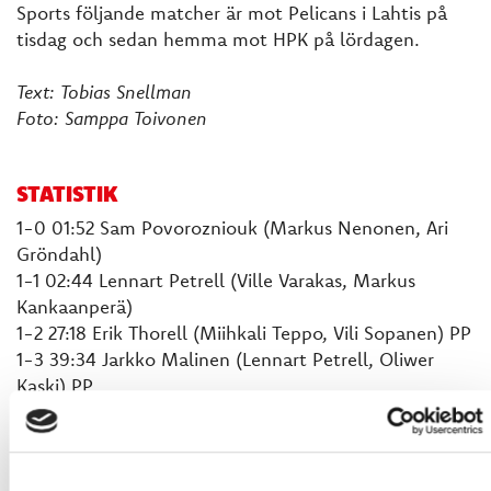
Sports följande matcher är mot Pelicans i Lahtis på
tisdag och sedan hemma mot HPK på lördagen.
Text: Tobias Snellman
Foto: Samppa Toivonen
STATISTIK
1-0 01:52 Sam Povorozniouk (Markus Nenonen, Ari
Gröndahl)
1-1 02:44 Lennart Petrell (Ville Varakas, Markus
Kankaanperä)
1-2 27:18 Erik Thorell (Miihkali Teppo, Vili Sopanen) PP
1-3 39:34 Jarkko Malinen (Lennart Petrell, Oliwer
Kaski) PP
1-4 44:29 Lennart Petrell (Elias Ulander)
2-4 55:31 Erik Riska (Robin Salo)
Sport Jonathan Iilahti 2+5+6= 13 räddningar