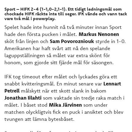
Sport – HIFK 2-4 (1-1,0-2,1-1). Ett tidigt ledningsmål som
chockade HIFK räckte inte till seger. IFK vände och vann tack
vare två mål i powerplay. ​​​​​​​
Spelet hade inte hunnit nå två minuter innan Sport
hade den första pucken i målet.
Markus Nenonen
sköt från linjen och
Sam Povorozniouk
styrde in 1-0.
Amerikanen har haft svårt att nå den spelande
laguppställningen så målet var extra skönt för
honom, som gjorde sitt fjärde mål för säsongen.
IFK tog timeout efter målet och lyckades göra ett
snabbt kvitteringsmål. En minut senare var
Lennart
Petrell
målskytt när ett skott slank in bakom
Jonathan Iilahti
som vaktade sin tredje raka match i
målet. I båset stod
Mika Järvinen
som under
matchen olyckligtvis fick en puck i ansiktet och blev
tvungen att lämna bytesbåset.