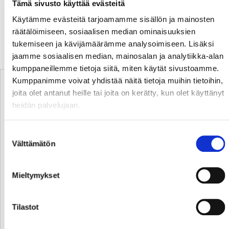
Tämä sivusto käyttää evästeitä
HIFK Kevin Lankinen 11+5+10= 26 räddningar
Käytämme evästeitä tarjoamamme sisällön ja mainosten
räätälöimiseen, sosiaalisen median ominaisuuksien
Publik: 3 016
tukemiseen ja kävijämäärämme analysoimiseen. Lisäksi
jaamme sosiaalisen median, mainosalan ja analytiikka-alan
TABELLEN
kumppaneillemme tietoja siitä, miten käytät sivustoamme.
Kumppanimme voivat yhdistää näitä tietoja muihin tietoihin,
P
#
Joukkue
O
V
T
H
TM
PM
LP
P/O
joita olet antanut heille tai joita on kerätty, kun olet käyttänyt
123
1.
Kärpät
60
33
16
11
195
134
8
2,05
heidän palvelujaan.
112
2.
TPS
60
30
15
15
187
147
7
1,87
Suostumuksen
110
3.
Tappara
60
25
21
14
165
130
14
1,83
Välttämätön
valinta
108
4.
JYP
60
32
8
20
187
145
4
1,80
Mieltymykset
103
5.
HIFK
60
26
17
17
163
128
8
1,72
99
6.
KalPa
60
26
14
20
144
136
7
1,65
Tilastot
93
7.
SaiPa
60
21
19
20
153
163
11
1,55