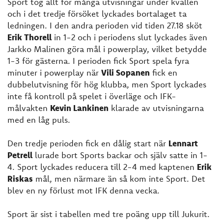
Sport tog allt för många utvisningar under kvällen
och i det tredje försöket lyckades bortalaget ta
ledningen. I den andra perioden vid tiden 27.18 sköt
Erik Thorell
in 1-2 och i periodens slut lyckades även
Jarkko Malinen göra mål i powerplay, vilket betydde
1-3 för gästerna. I perioden fick Sport spela fyra
minuter i powerplay när
Vili Sopanen
fick en
dubbelutvisning för hög klubba, men Sport lyckades
inte få kontroll på spelet i överläge och IFK-
målvakten
Kevin Lankinen
klarade av utvisningarna
med en låg puls.
Den tredje perioden fick en dålig start när
Lennart
Petrell
lurade bort Sports backar och själv satte in 1-
4. Sport lyckades reducera till 2-4 med kaptenen
Erik
Riskas
mål, men närmare än så kom inte Sport. Det
blev en ny förlust mot IFK denna vecka.
Sport är sist i tabellen med tre poäng upp till Jukurit.