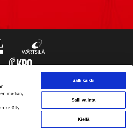
Salli kaikki
an
sen median,
Salli valinta
on kerätty,
Kiellä