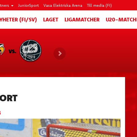
rtners
JuniorSport
Vasa Elektriska Arena
Till media (FI)
YHETER (FI/SV)
LAGET
LIGAMATCHER
U20-MATCH
VS.
BORT
3