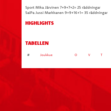
Sport Mika Järvinen 7+9+7+2= 25 räddningar
SaiPa Jussi Markkanen 9+9+16+1= 35 räddningar
HIGHLIGHTS
TABELLEN
#
Joukkue
O
V
T