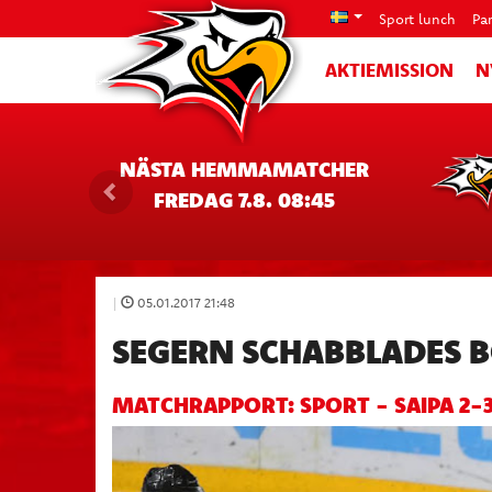
Sport lunch
Pa
AKTIEMISSION
N
NÄSTA HEMMAMATCHER
FREDAG 7.8. 08:45
|
05.01.2017 21:48
SEGERN SCHABBLADES 
MATCHRAPPORT: SPORT - SAIPA 2-