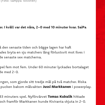
d. (Foto: Samppa Toivonen)
. I kväll var det nära, 2-0 med 10 minuter kvar. SaiPa
på den senaste tiden och bägge lagen har haft
des bryta en sju matchers lång förlustsvit mot Ilves i
de senaste sex matcherna.
spel fem mot fem. Under 60 minuter lyckades bortalaget
dde med 2-0.
ningen, som gjorde sitt tredje mål på två matcher. Riska
Jussi Markkanen
in pucken bakom målvakten
i powerplay.
Tomas Kubalik
 43 minuters spel. Nyförvärvet
hittade
och framför Markkanen kunde Kiviranta skjuta in 2-0.