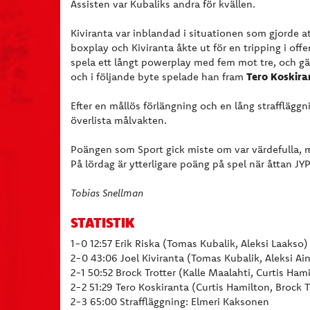
Assisten var Kubaliks andra för kvällen.
Kiviranta var inblandad i situationen som gjorde at
boxplay och Kiviranta åkte ut för en tripping i offe
spela ett långt powerplay med fem mot tre, och gäs
Tero Koskira
och i följande byte spelade han fram
Efter en mållös förlängning och en lång straffläg
överlista målvakten.
Poängen som Sport gick miste om var värdefulla, m
På lördag är ytterligare poäng på spel när åttan JY
Tobias Snellman
STATISTIK
1-0 12:57 Erik Riska (Tomas Kubalik, Aleksi Laakso)
2-0 43:06 Joel Kiviranta (Tomas Kubalik, Aleksi Ain
2-1 50:52 Brock Trotter (Kalle Maalahti, Curtis Ham
2-2 51:29 Tero Koskiranta (Curtis Hamilton, Brock T
2-3 65:00 Straffläggning: Elmeri Kaksonen