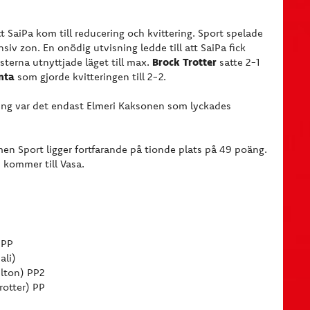
t SaiPa kom till reducering och kvittering. Sport spelade
nsiv zon. En onödig utvisning ledde till att SaiPa fick
Brock Trotter
terna utnyttjade läget till max.
satte 2-1
nta
som gjorde kvitteringen till 2-2.
gning var det endast Elmeri Kaksonen som lyckades
en Sport ligger fortfarande på tionde plats på 49 poäng.
P kommer till Vasa.
 PP
ali)
ilton) PP2
rotter) PP