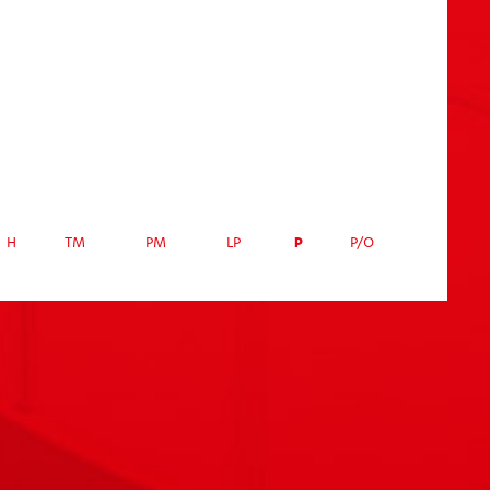
P
H
TM
PM
LP
P/O