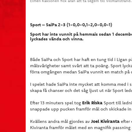
Elmeri Kaksonen fick äran att ta segern till Villmanstran
Sport – SaiPa 2-3 (1-0,0-0,1-2,0-0,0-1)
Sport har inte vunnit på hemmais sedan 1 december
lyckades vända och vinna.
Både SaiPa och Sport har haft en tung tid i Ligan 
målsvårigheter samt svårt att ta poäng. Sport lycka
förra omgången medan SaiPa vunnit en match på 
I spelet hade SaiPa inte mycket att komma med i 
skapa få chanser och det såg ljust ut när Sport le
Erik Riska
Efter 13 minuters spel tog
Sport till led
snappade upp pucken framför mål och skickade 
Joel Kiviranta
Kvällens andra mål gjordes av
efter
Kiviranta framför målet med en magnifik passning 