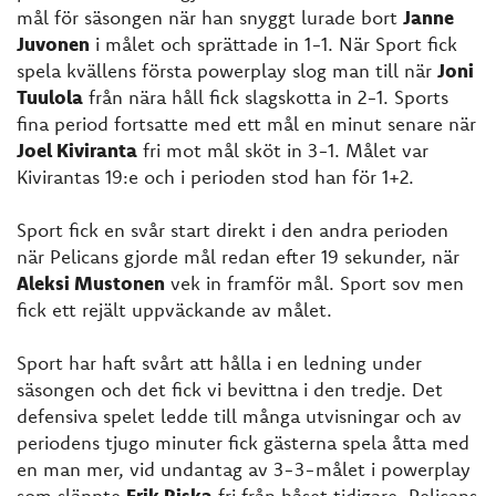
mål för säsongen när han snyggt lurade bort
Janne
Juvonen
i målet och sprättade in 1-1. När Sport fick
spela kvällens första powerplay slog man till när
Joni
Tuulola
från nära håll fick slagskotta in 2-1. Sports
fina period fortsatte med ett mål en minut senare när
Joel Kiviranta
fri mot mål sköt in 3-1. Målet var
Kivirantas 19:e och i perioden stod han för 1+2.
Sport fick en svår start direkt i den andra perioden
när Pelicans gjorde mål redan efter 19 sekunder, när
Aleksi Mustonen
vek in framför mål. Sport sov men
fick ett rejält uppväckande av målet.
Sport har haft svårt att hålla i en ledning under
säsongen och det fick vi bevittna i den tredje. Det
defensiva spelet ledde till många utvisningar och av
periodens tjugo minuter fick gästerna spela åtta med
en man mer, vid undantag av 3-3-målet i powerplay
som släppte
Erik Riska
fri från båset tidigare. Pelicans