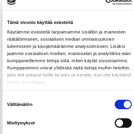
Rukajärvi)
3-3 55:22 Aku Kestilä (Libor Sulak, Aleksi Mustonen)
PP
Tämä sivusto käyttää evästeitä
4-3 58:55 Mikko Laine (Aleksi Ainali, Ville Saukko)
Käytämme evästeitä tarjoamamme sisällön ja mainosten
Sport Mika Järvinen 11+7+17= 35 räddningar
räätälöimiseen, sosiaalisen median ominaisuuksien
Pelicans Janne Juvonen 6+8+5= 19 räddningar
tukemiseen ja kävijämäärämme analysoimiseen. Lisäksi
jaamme sosiaalisen median, mainosalan ja analytiikka-alan
Publik: 3002
kumppaneillemme tietoja siitä, miten käytät sivustoamme.
Kumppanimme voivat yhdistää näitä tietoja muihin tietoihin,
TABELLEN
joita olet antanut heille tai joita on kerätty, kun olet käyttänyt
heidän palvelujaan.
P
#
Joukkue
O
V
T
H
TM
PM
LP
P/O
Suostumuksen
123
1.
Kärpät
60
33
16
11
195
134
8
2,05
Välttämätön
valinta
112
2.
TPS
60
30
15
15
187
147
7
1,87
110
3.
Tappara
60
25
21
14
165
130
14
1,83
Mieltymykset