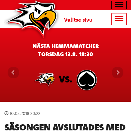
Navig
Valitse sivu
Navig
NÄSTA HEMMAMATCHER
TORSDAG 13.8. 18:30
VS.
10.03.2018 20:22
SÄSONGEN AVSLUTADES MED