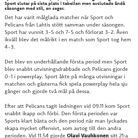
Sport slutar på sista plats i tabellen men avslutade ändå
säsongen med stil, en seger.
Det har varit målglada matcher när Sport och
Pelicans från Lahtis stött samman under säsongen.
Sport har vunnit 3-5 och 7-5 och förlorat 3-2. Även
ikväll blev det målrikt i en match som Sport tog hem
4-3.
Det blev en underhållande första period men Sport
blev snabbt utvisningsdrabbade och Pelicans gjorde
0-1 i powerplay. Sport åkte på många utvisningar i
matchen och gästerna fick spela powerplay hela sju
gånger och gjorde två mål på dessa.
Efter att Pelicans tagit ledningen vid 09.11 kom Sport
snabbt ikapp och förbi. Den första perioden var
Sports klart bästa och den period när man lyckades
skapa mycket offensivt, som avtog till den andra
perioden. Vid 11.54 gjorde
Olavi Vauhkonen
sitt 21:a