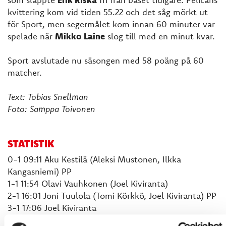
kvittering kom vid tiden 55.22 och det såg mörkt ut
för Sport, men segermålet kom innan 60 minuter var
spelade när
Mikko Laine
slog till med en minut kvar.
Sport avslutade nu säsongen med 58 poäng på 60
matcher.
Text: Tobias Snellman
Foto: Samppa Toivonen
STATISTIK
0-1 09:11 Aku Kestilä (Aleksi Mustonen, Ilkka
Kangasniemi) PP
1-1 11:54 Olavi Vauhkonen (Joel Kiviranta)
2-1 16:01 Joni Tuulola (Tomi Körkkö, Joel Kiviranta) PP
3-1 17:06 Joel Kiviranta
3-2 20:19 Aleksi Mustonen (Jesse Mankinen, Roni