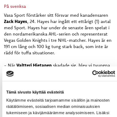
På svenksa
Vasa Sport förstärker sitt försvar med kanadensaren
Zack Hayes
, 24. Hayes har ingått ett ettårigt (1) avtal
med Sport. Hayes har under de senaste åren spelat i
den nordamerikanska AHL-serien och representerat
Vegas Golden Knights i tre NHL-matcher. Hayes är en
191 cm lång och 100 kg tung stark back, som inte är
rädd för tuffa situationer.
- När
Valtteri Hietanen
skadade sig, blev vi tvungna
att hitta en kraftig back som kan förstärka vårt
försvar. Efter att jag hade pratat med Zack Hayes och
kollat upp bakgrundsfakta var jag övertygad om, att
vi i honom får de vi sökte efter och han förstärker
Tämä sivusto käyttää evästeitä
vårt redan starka lag. Zack har trots sin unga ålder
Käytämme evästeitä tarjoamamme sisällön ja mainosten
redan i många år spelat på en hög professionell nivå.
räätälöimiseen, sosiaalisen median ominaisuuksien
I tillägg till sitt tuffa försvarsspel kan han säkert
tukemiseen ja kävijämäärämme analysoimiseen. Lisäksi
utveckla sitt spel med puck. Vi får därigenom också