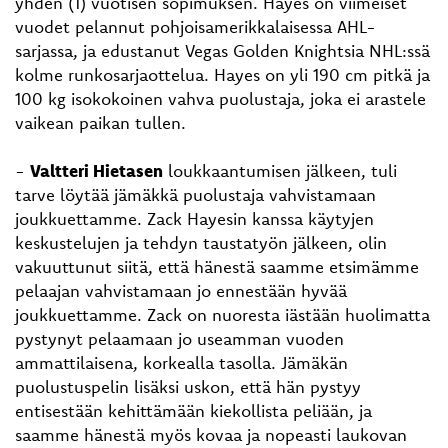
yhden (1) vuotisen sopimuksen. Hayes on viimeiset
vuodet pelannut pohjoisamerikkalaisessa AHL-
sarjassa, ja edustanut Vegas Golden Knightsia NHL:ssä
kolme runkosarjaottelua. Hayes on yli 190 cm pitkä ja
100 kg isokokoinen vahva puolustaja, joka ei arastele
vaikean paikan tullen.
-
Valtteri Hietasen
loukkaantumisen jälkeen, tuli
tarve löytää jämäkkä puolustaja vahvistamaan
joukkuettamme. Zack Hayesin kanssa käytyjen
keskustelujen ja tehdyn taustatyön jälkeen, olin
vakuuttunut siitä, että hänestä saamme etsimämme
pelaajan vahvistamaan jo ennestään hyvää
joukkuettamme. Zack on nuoresta iästään huolimatta
pystynyt pelaamaan jo useamman vuoden
ammattilaisena, korkealla tasolla. Jämäkän
puolustuspelin lisäksi uskon, että hän pystyy
entisestään kehittämään kiekollista peliään, ja
saamme hänestä myös kovaa ja nopeasti laukovan