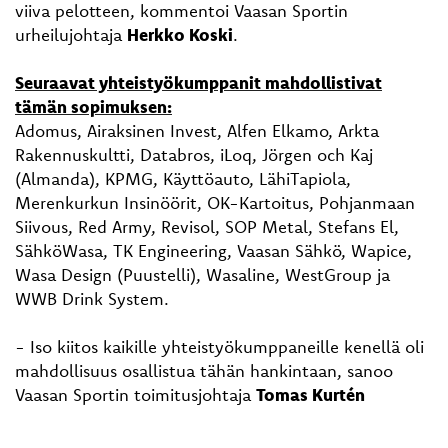
viiva pelotteen, kommentoi Vaasan Sportin
urheilujohtaja
Herkko Koski
.
Seuraavat yhteistyökumppanit mahdollistivat
tämän sopimuksen:
Adomus, Airaksinen Invest, Alfen Elkamo, Arkta
Rakennuskultti, Databros, iLoq, Jörgen och Kaj
(Almanda), KPMG, Käyttöauto, LähiTapiola,
Merenkurkun Insinöörit, OK-Kartoitus, Pohjanmaan
Siivous, Red Army, Revisol, SOP Metal, Stefans El,
SähköWasa, TK Engineering, Vaasan Sähkö, Wapice,
Wasa Design (Puustelli), Wasaline, WestGroup ja
WWB Drink System.
- Iso kiitos kaikille yhteistyökumppaneille kenellä oli
mahdollisuus osallistua tähän hankintaan, sanoo
Vaasan Sportin toimitusjohtaja
Tomas Kurtén