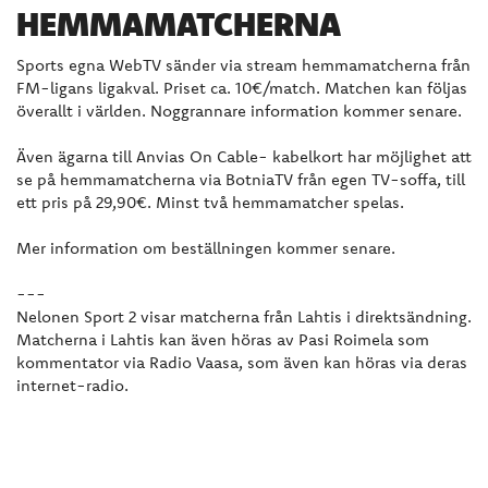
HEMMAMATCHERNA
Sports egna WebTV sänder via stream hemmamatcherna från
FM-ligans ligakval. Priset ca. 10€/match. Matchen kan följas
överallt i världen. Noggrannare information kommer senare.
Även ägarna till Anvias On Cable- kabelkort har möjlighet att
se på hemmamatcherna via BotniaTV från egen TV-soffa, till
ett pris på 29,90€. Minst två hemmamatcher spelas.
Mer information om beställningen kommer senare.
---
Nelonen Sport 2 visar matcherna från Lahtis i direktsändning.
Matcherna i Lahtis kan även höras av Pasi Roimela som
kommentator via Radio Vaasa, som även kan höras via deras
internet-radio.