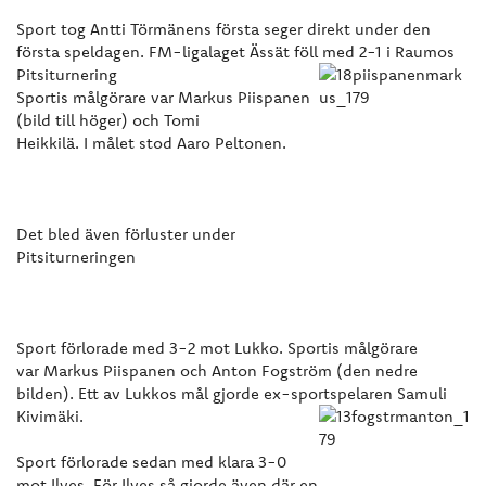
Sport tog Antti Törmänens första seger direkt under den
första speldagen. FM-ligalaget Ässät föll med 2-1 i Raumos
Pitsiturnering
Sportis målgörare var Markus Piispanen
(bild till höger) och Tomi
Heikkilä. I målet stod Aaro Peltonen.
Det bled även förluster under
Pitsiturneringen
Sport förlorade med 3-2 mot Lukko. Sportis målgörare
var Markus Piispanen och Anton Fogström (den nedre
bilden). Ett av Lukkos mål gjorde ex-sportspelaren Samuli
Kivimäki.
Sport förlorade sedan med klara 3-0
mot Ilves. För Ilves så gjorde även där en