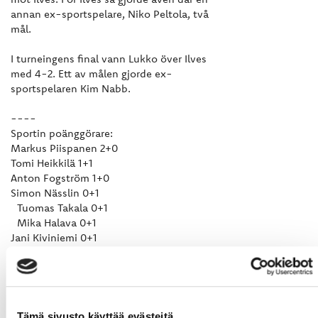
annan ex-sportspelare, Niko Peltola, två
mål.
I turneingens final vann Lukko över Ilves
med 4-2. Ett av målen gjorde ex-
sportspelaren Kim Nabb.
----
Sportin poänggörare:
Markus Piispanen 2+0
Tomi Heikkilä 1+1
Anton Fogström 1+0
Simon Nässlin 0+1
Tuomas Takala 0+1
Mika Halava 0+1
Jani Kiviniemi 0+1
Kristian Tuohilampi 0+1
Tämä sivusto käyttää evästeitä