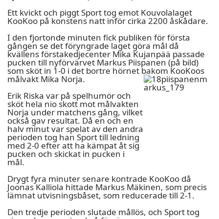
Ett kvickt och piggt Sport tog emot Kouvolalaget
KooKoo på konstens natt inför cirka 2200 åskådare.
I den fjortonde minuten fick publiken för första
gången se det föryngrade laget göra mål då
kvällens förstakedjecenter Mika Kujanpää passade
pucken till nyförvärvet Markus Piispanen (på bild)
som sköt in 1-0 i det bortre hörnet bakom KooKoos
målvakt Mika Norja.
Erik Riska var på spelhumör och
sköt hela nio skott mot målvakten
Norja under matchens gång, vilket
också gav resultat. Då en och en
halv minut var spelat av den andra
perioden tog han Sport till ledning
med 2-0 efter att ha kämpat åt sig
pucken och skickat in pucken i
mål.
Drygt fyra minuter senare kontrade KooKoo då
Joonas Kalliola hittade Markus Mäkinen, som precis
lämnat utvisningsbåset, som reducerade till 2-1.
Den tredje perioden slutade mållös, och Sport tog