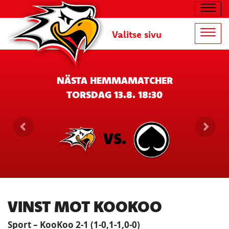
Navig
Valitse sivu
Navig
NÄSTA HEMMAMATCHER
TORSDAG 13.8. 18:30
VS.
VINST MOT KOOKOO
Sport – KooKoo 2-1 (1-0,1-1,0-0)