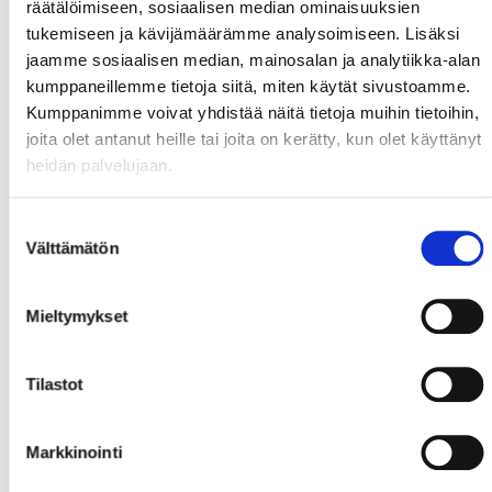
räätälöimiseen, sosiaalisen median ominaisuuksien
tukemiseen ja kävijämäärämme analysoimiseen. Lisäksi
jaamme sosiaalisen median, mainosalan ja analytiikka-alan
kumppaneillemme tietoja siitä, miten käytät sivustoamme.
Kumppanimme voivat yhdistää näitä tietoja muihin tietoihin,
joita olet antanut heille tai joita on kerätty, kun olet käyttänyt
heidän palvelujaan.
Suostumuksen
Välttämätön
valinta
Mieltymykset
Tilastot
Markkinointi