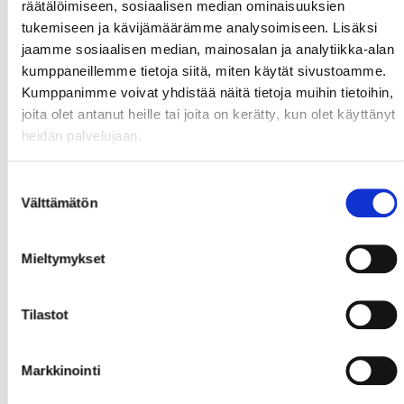
räätälöimiseen, sosiaalisen median ominaisuuksien
28 matcher och 5+11. 188-centimeter långa, 87-kilo
tukemiseen ja kävijämäärämme analysoimiseen. Lisäksi
tunga Tarkkanen är enligt Valtonen en välspelande
jaamme sosiaalisen median, mainosalan ja analytiikka-alan
och stabil back.
kumppaneillemme tietoja siitä, miten käytät sivustoamme.
- De inkomna spelarna är sedan tidigare bekanta för
Kumppanimme voivat yhdistää näitä tietoja muihin tietoihin,
mig och jag är mycket nöjd med att vi fick killarna hit.
joita olet antanut heille tai joita on kerätty, kun olet käyttänyt
De passar perfekt in i vårt lag både sätt till åldern
heidän palvelujaan.
som till sitt spelsätt. De är just den typ av spelare
som Sport söker med framtiden i åtanke, avslutade
Suostumuksen
Valtonen.
Välttämätön
valinta
Mieltymykset
Tilastot
Markkinointi