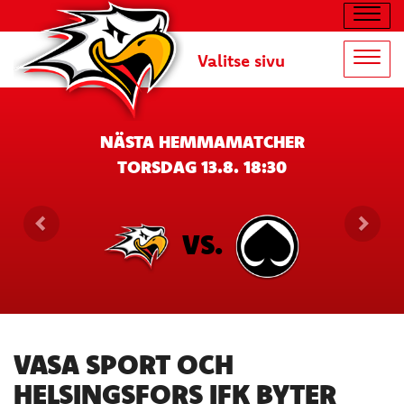
Navig
Valitse sivu
Navig
NÄSTA HEMMAMATCHER
TORSDAG 13.8. 18:30
VS.
VASA SPORT OCH
HELSINGSFORS IFK BYTER