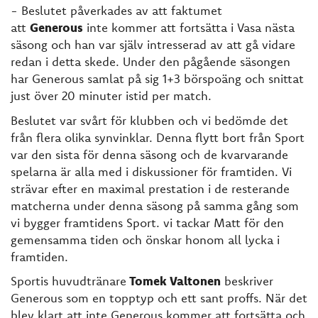
- Beslutet påverkades av att faktumet
att
Generous
inte kommer att fortsätta i Vasa nästa
säsong och han var själv intresserad av att gå vidare
redan i detta skede. Under den pågående säsongen
har Generous samlat på sig 1+3 börspoäng och snittat
just över 20 minuter istid per match.
Beslutet var svårt för klubben och vi bedömde det
från flera olika synvinklar. Denna flytt bort från Sport
var den sista för denna säsong och de kvarvarande
spelarna är alla med i diskussioner för framtiden. Vi
strävar efter en maximal prestation i de resterande
matcherna under denna säsong på samma gång som
vi bygger framtidens Sport. vi tackar Matt för den
gemensamma tiden och önskar honom all lycka i
framtiden.
Sportis huvudtränare
Tomek Valtonen
beskriver
Generous som en topptyp och ett sant proffs. När det
blev klart att inte Generous kommer att fortsätta och