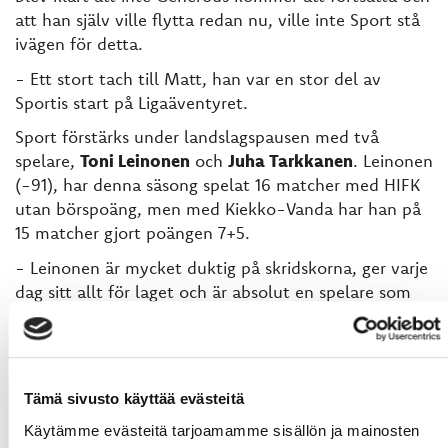
att han själv ville flytta redan nu, ville inte Sport stå
ivägen för detta.
- Ett stort tach till Matt, han var en stor del av
Sportis start på Ligaäventyret.
Sport förstärks under landslagspausen med två
spelare,
Toni Leinonen
och
Juha Tarkkanen
. Leinonen
(-91), har denna säsong spelat 16 matcher med HIFK
utan börspoäng, men med Kiekko-Vanda har han på
15 matcher gjort poängen 7+5.
- Leinonen är mycket duktig på skridskorna, ger varje
dag sitt allt för laget och är absolut en spelare som
passar in i Sport-schablonen; beskriver Valtonen den
172-centimeter långa och 70-kilo left-fattade yttern.
Juha Tarkkanen (-93) har under säsongen 2014-2015
representerat tre olika lag. I HIFK blev det på fyra
Tämä sivusto käyttää evästeitä
matcher poängen 0+1, medan i KalPa fick han på sex
Käytämme evästeitä tarjoamamme sisällön ja mainosten
matcher ihop till 0+3 och i Kiekko-Vanda var saldot