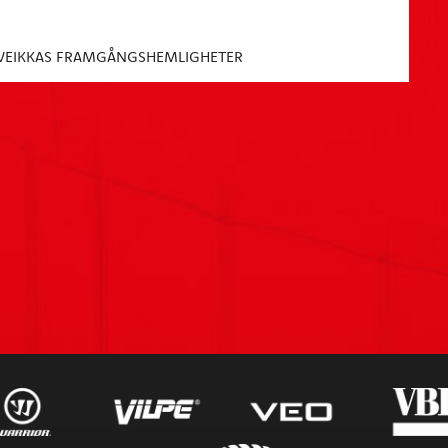
G VEIKKAS FRAMGÅNGSHEMLIGHETER