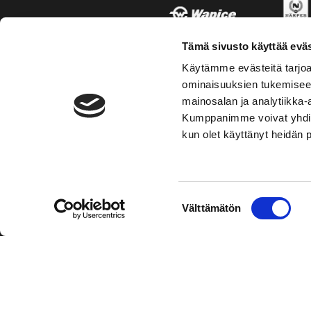
Tämä sivusto käyttää eväs
Käytämme evästeitä tarjoa
ominaisuuksien tukemisee
mainosalan ja analytiikka-
Kumppanimme voivat yhdistää 
kun olet käyttänyt heidän 
TOIMIPAIKKA
KONT
Suostumuksen
Välttämätön
Hockey-Team Vaasan Sport Oy
Puh: 02 
valinta
sportsho
Rinnakkaistie 1
65350 Vaasa
Mer kont
FINLAND
Personal
Tietosuo