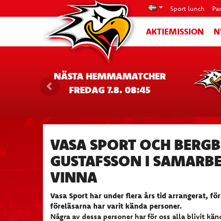
Sport lunch
Pa
AKTIEMISSION
N
NÄSTA HEMMAMATCHER
FREDAG 7.8. 08:45
VASA SPORT OCH BERGB
GUSTAFSSON I SAMARBE
VINNA
Vasa Sport har under flera års tid arrangerat, för
föreläsarna har varit kända personer.
Några av dessa personer har för oss alla blivit kä