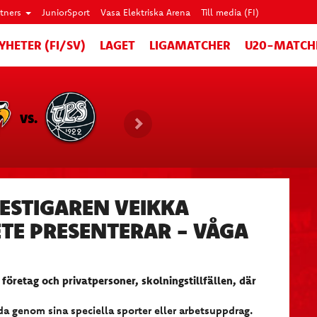
rtners
JuniorSport
Vasa Elektriska Arena
Till media (FI)
YHETER (FI/SV)
LAGET
LIGAMATCHER
U20-MATCH
VS.
ESTIGAREN VEIKKA
TE PRESENTERAR - VÅGA
 företag och privatpersoner, skolningstillfällen, där
nda genom sina speciella sporter eller arbetsuppdrag.