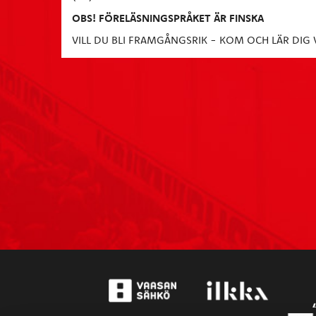
OBS! FÖRELÄSNINGSPRÅKET ÄR FINSKA
VILL DU BLI FRAMGÅNGSRIK - KOM OCH LÄR DI