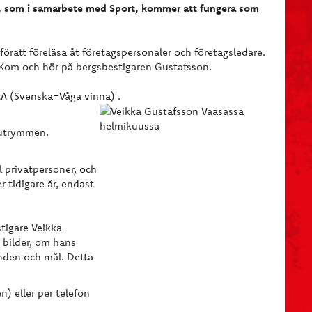
n, som i samarbete med Sport, kommer att fungera som
 föratt föreläsa åt företagspersonaler och företagsledare.
, Kom och hör på bergsbestigaren Gustafsson.
 (Svenska=Våga vinna) .
 utrymmen.
ll privatpersoner, och
 tidigare år, endast
tigare Veikka
 bilder, om hans
anden och mål. Detta
n) eller per telefon