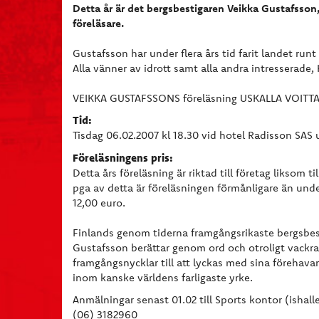
Detta år är det bergsbestigaren Veikka Gustafsso
föreläsare.
Gustafsson har under flera års tid farit landet runt
Alla vänner av idrott samt alla andra intresserade
VEIKKA GUSTAFSSONS föreläsning USKALLA VOITTAA
Tid:
Tisdag 06.02.2007 kl 18.30 vid hotel Radisson SAS
Föreläsningens pris:
Detta års föreläsning är riktad till företag liksom ti
pga av detta är föreläsningen förmånligare än under
12,00 euro.
Finlands genom tiderna framgångsrikaste bergsbes
Gustafsson berättar genom ord och otroligt vackra
framgångsnycklar till att lyckas med sina förehav
inom kanske världens farligaste yrke.
Anmälningar senast 01.02 till Sports kontor (ishalle
(06) 3182960