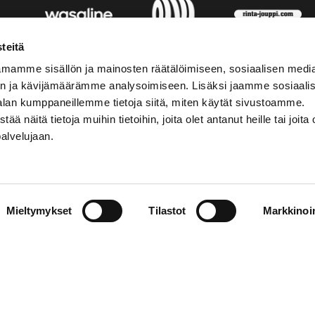
teitä
mamme sisällön ja mainosten räätälöimiseen, sosiaalisen medi
n ja kävijämäärämme analysoimiseen. Lisäksi jaamme sosiaali
alan kumppaneillemme tietoja siitä, miten käytät sivustoamme.
näitä tietoja muihin tietoihin, joita olet antanut heille tai joita 
palvelujaan.
AKTINFORMATION
SOCIALA MEDIER
Mieltymykset
Tilastot
Markkinoin
01 555 600
facebook
p@vaasansport.fi
twitter
instagram
aktinformation
youtube
ens kontaktuppgifter
jaseloste