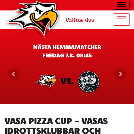
Navig
Valitse sivu
Navig
NÄSTA HEMMAMATCHER
FREDAG 7.8. 08:45
VS.
VASA PIZZA CUP - VASAS
IDROTTSKLUBBAR OCH