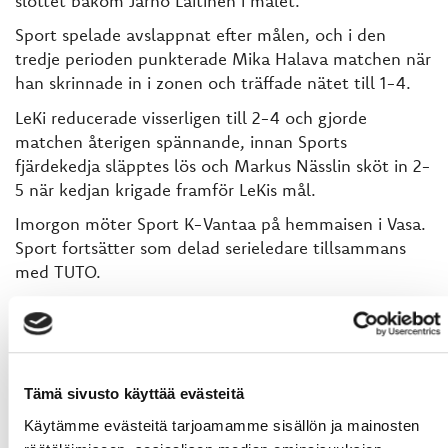
slottet bakom Jarno Laitinen i målet.
Sport spelade avslappnat efter målen, och i den
tredje perioden punkterade Mika Halava matchen när
han skrinnade in i zonen och träffade nätet till 1-4.
LeKi reducerade visserligen till 2-4 och gjorde
matchen återigen spännande, innan Sports
fjärdekedja släpptes lös och Markus Nässlin sköt in 2-
5 när kedjan krigade framför LeKis mål.
Imorgon möter Sport K-Vantaa på hemmaisen i Vasa.
Sport fortsätter som delad serieledare tillsammans
med TUTO.
Tobias Snellman
13.09 1-0 LeKi Toni Kallela (Nick Bailen, Aki Juusela) PP
34.00 1-1 Sport Samuli Kivimäki (Eetu Heikkinen, Michal
Kristof) PP
Tämä sivusto käyttää evästeitä
36.41 1-2 Sport Samuli Kivimäki (Eetu Heikkinen, Michal
Käytämme evästeitä tarjoamamme sisällön ja mainosten
Kristof) PP