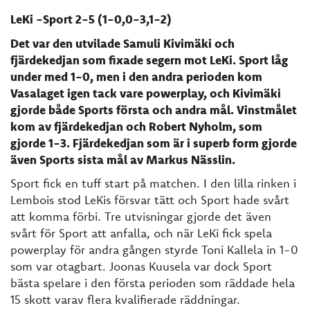
LeKi -Sport 2-5 (1-0,0-3,1-2)
Det var den utvilade Samuli Kivimäki och
fjärdekedjan som fixade segern mot LeKi. Sport låg
under med 1-0, men i den andra perioden kom
Vasalaget igen tack vare powerplay, och Kivimäki
gjorde både Sports första och andra mål. Vinstmålet
kom av fjärdekedjan och Robert Nyholm, som
gjorde 1-3. Fjärdekedjan som är i superb form gjorde
även Sports sista mål av Markus Nässlin.
Sport fick en tuff start på matchen. I den lilla rinken i
Lembois stod LeKis försvar tätt och Sport hade svårt
att komma förbi. Tre utvisningar gjorde det även
svårt för Sport att anfalla, och när LeKi fick spela
powerplay för andra gången styrde Toni Kallela in 1-0
som var otagbart. Joonas Kuusela var dock Sport
bästa spelare i den första perioden som räddade hela
15 skott varav flera kvalifierade räddningar.