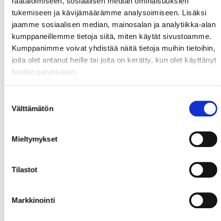
räätälöimiseen, sosiaalisen median ominaisuuksien
37.02 1-3 Sport Robert Nyholm (Kai Lehtinen, Ari
tukemiseen ja kävijämäärämme analysoimiseen. Lisäksi
Gröndahl)
jaamme sosiaalisen median, mainosalan ja analytiikka-alan
47.10 1-4 Sport Mika Halava (Jere Laaksonen)
kumppaneillemme tietoja siitä, miten käytät sivustoamme.
55.33 2-4 LeKi Olli Henriksson (Toni Niemi, Lassi
Kumppanimme voivat yhdistää näitä tietoja muihin tietoihin,
Kokkala) SR
joita olet antanut heille tai joita on kerätty, kun olet käyttänyt
57.01 2-5 Sport Markus Nässlin (Robert Nyholm) SR
heidän palvelujaan.
Sport Joonas Kuusela 15+10+13= 38 räddningar
LeKi Jarno Laitinen 8+15+7= 30 räddningar (ute 57.39->
Suostumuksen
60.00)
Välttämätön
valinta
Mieltymykset
Tilastot
Markkinointi