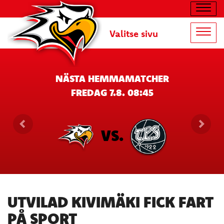
Navig
Valitse sivu
Navig
NÄSTA HEMMAMATCHER
FREDAG 7.8. 08:45
VS.
UTVILAD KIVIMÄKI FICK FART
PÅ SPORT