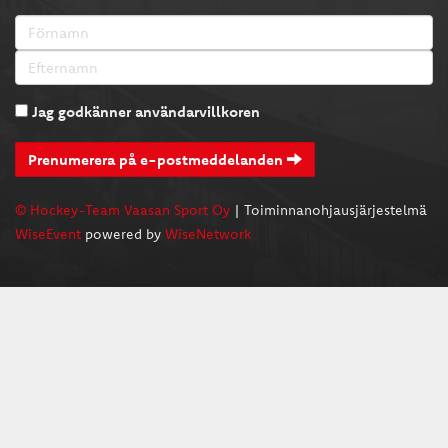
Jag godkänner användarvillkoren
Prenumerera på e-postmeddelanden
© Hockey-Team Vaasan Sport Oy
| Toiminnanohjausjärjestelmä
WiseEvent
powered by
WiseNetwork