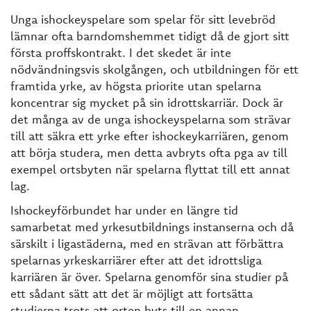
Unga ishockeyspelare som spelar för sitt levebröd
lämnar ofta barndomshemmet tidigt då de gjort sitt
första proffskontrakt. I det skedet är inte
nödvändningsvis skolgången, och utbildningen för ett
framtida yrke, av högsta priorite utan spelarna
koncentrar sig mycket på sin idrottskarriär. Dock är
det många av de unga ishockeyspelarna som strävar
till att säkra ett yrke efter ishockeykarriären, genom
att börja studera, men detta avbryts ofta pga av till
exempel ortsbyten när spelarna flyttat till ett annat
lag.
Ishockeyförbundet har under en längre tid
samarbetat med yrkesutbildnings instanserna och då
särskilt i ligastäderna, med en strävan att förbättra
spelarnas yrkeskarriärer efter att det idrottsliga
karriären är över. Spelarna genomför sina studier på
ett sådant sätt att det är möjligt att fortsätta
studierna trots att orten byts till en annan.