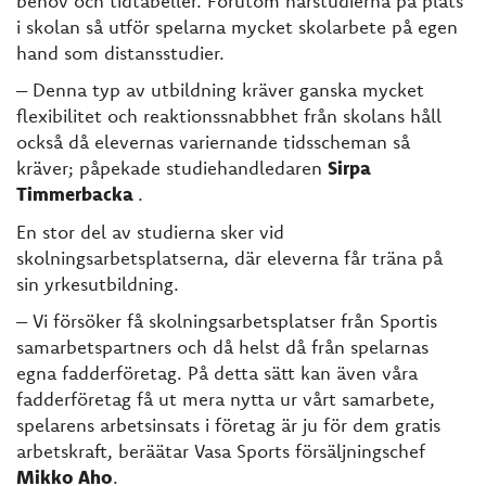
behov och tidtabeller. Förutom närstudierna på plats
i skolan så utför spelarna mycket skolarbete på egen
hand som distansstudier.
– Denna typ av utbildning kräver ganska mycket
flexibilitet och reaktionssnabbhet från skolans håll
också då elevernas variernande tidsscheman så
kräver; påpekade studiehandledaren
Sirpa
Timmerbacka
.
En stor del av studierna sker vid
skolningsarbetsplatserna, där eleverna får träna på
sin yrkesutbildning.
– Vi försöker få skolningsarbetsplatser från Sportis
samarbetspartners och då helst då från spelarnas
egna fadderföretag. På detta sätt kan även våra
fadderföretag få ut mera nytta ur vårt samarbete,
spelarens arbetsinsats i företag är ju för dem gratis
arbetskraft, beräätar Vasa Sports försäljningschef
Mikko Aho
.