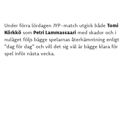
Under förra lördagen JYP-match utgick både
Tomi
Körkkö
som
Petri Lammassaari
med skador och i
nuläget följs bägge spelarnas återhämntning enligt
"dag för dag" och vill det sig väl är bägge klara för
spel inför nästa vecka.