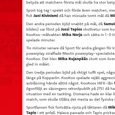
betyda att matchens första mål skulle ha stor bet
Sport tog tag i spelet och förde även matchen, me
Jani Kiviniemi
Mi
fick
då han missade tomt mål då
Samul
Den a
ndra perioden bjöd snabbt på mål, då
Jussi Tapios
bilden) var först på
skottretur som ku
Mika Norja
KooKoo-målvakten
och sätta in 1-0 ti
spelade minuter.
Tio minuter senare då Sport för andra gången för kv
powerplay straffade Mestis powerplay-specialiste
Mika Kujanpääs
KooKoo. Det blev
skott som över
gled in målet.
Den tredje perioden bjöd på riktigt tufft spel, någo
länge på Kopparön. KooKoo spelade rejält aggressi
avblåsning hände alltid något. KooKoos HIFK-lån
ögonföljt av säsongens rekordpublik på 2751 då ha
situation med en tackling. Domarna hade en klar li
match, som skulle tillåta det mesta av det fysiska
Mik
Sportfansen fick fortsätta njuta på läktaren då
Tapio
i ett anfall. Halava passade och Tapio pricka