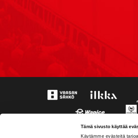
Tämä sivusto käyttää eväs
Käytämme evästeitä tarjoa