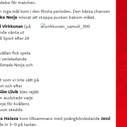
ydelse för matchen.
n inga mål kom i den första perioden. Den bästa chansen
ka Norja
missat att stoppa pucken bakom målet.
i Virkkunen
(på
nde vänta ut
ll Sport efter 24
ällen fick spela
r serieledande
listade Norja och
t som vi inte sätt på
vt och efter
Siim Liivik
blev rejält
n avslutade varje
nje för kvällens
 som skedde.
a Halava
Jussi
kom tillsammans med poängbörsledande
de in 3-0 på tavlan.