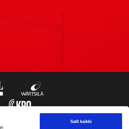
Salli kaikki
an