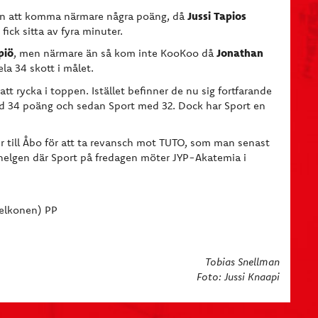
Jussi Tapios
en att komma närmare några poäng, då
 fick sitta av fyra minuter.
piö
Jonathan
, men närmare än så kom inte KooKoo då
la 34 skott i målet.
 rycka i toppen. Istället befinner de nu sig fortfarande
med 34 poäng och sedan Sport med 32. Dock har Sport en
r till Åbo för att ta revansch mot TUTO, som man senast
hhelgen där Sport på fredagen möter JYP-Akatemia i
elkonen) PP
Tobias Snellman
Foto: Jussi Knaapi