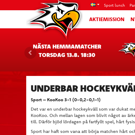
Sport lunch
Pa
AKTIEMISSION
N
NÄSTA HEMMAMATCHER
TORSDAG 13.8. 18:30
UNDERBAR HOCKEYKVÄL
Sport – KooKoo 3-1 (0-0,2-0,1-1)
Det var en underbar hockeykväll som var dukat med
KooKoo. Och mellan lagen som blivit något av ärke
till. Därför bjöd lördagen på fartfyllt spel, hårt fys
Sport har haft som vana att börja matchen hårt oc