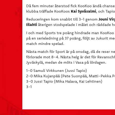
Då fem minuter återstod fick KooKoo ändå chans
Kai Syväsalmi
klubba träffade KooKoos
, och Tapio
Jouni Vir
Reduceringen kom snabbt till 3-1 genom
Iilahti
återigen stodspelade i målet och räddade he
I och med Sports tre poäng hindrade man KooKoo att
på en serieledning på 37 poäng, följt av Jukurit 
match mindre spelad.
Nästa match för Sport är på onsdag, då de reser ne
förlorade mot 8-4. Nästa helg är det för Revansc
Jyväskylä, medan de möts i Vasa på lördagen.
1-0 Samuli Virkkunen (Jussi Tapio)
2-0 Mika Kujanpää (Pete Suonpää, Matti-Pekka P
3-0 Jussi Tapio (Mika Halava, Kai Lehtinen)
3-1