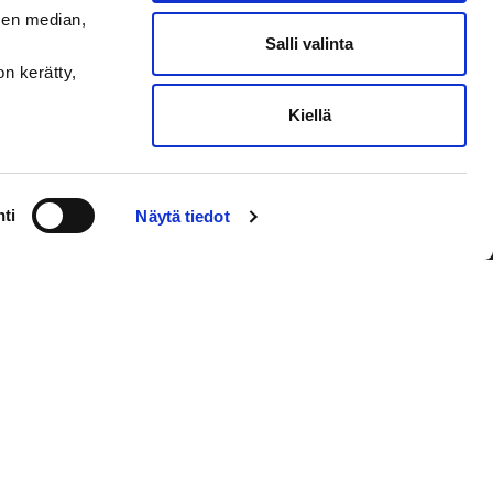
sen median,
Salli valinta
on kerätty,
Kiellä
VAASAN SPORT
NYHETSBREVET
ti
Näytä tiedot
Jag godkänner användarvillkoren
Prenumerera på e-postmeddelanden