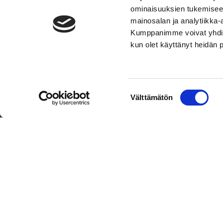
ominaisuuksien tukemisee
mainosalan ja analytiikka-
Kumppanimme voivat yhdistää 
kun olet käyttänyt heidän 
TOIMIPAIKKA
KONT
Suostumuksen
Välttämätön
Hockey-Team Vaasan Sport Oy
Puh: 02 
valinta
sportsho
Rinnakkaistie 1
65350 Vaasa
Mer kont
FINLAND
Personal
Tietosuo
Oiva
© Hockey-Team Vaasan Sport Oy
| Toiminnanohjausjärjest
WiseNetwork