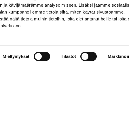
n ja kävijämäärämme analysoimiseen. Lisäksi jaamme sosiaali
alan kumppaneillemme tietoja siitä, miten käytät sivustoamme.
näitä tietoja muihin tietoihin, joita olet antanut heille tai joita 
palvelujaan.
AKTINFORMATION
SOCIALA MEDIER
Mieltymykset
Tilastot
Markkinoin
01 555 600
facebook
p@vaasansport.fi
twitter
instagram
aktinformation
youtube
ens kontaktuppgifter
jaseloste
elmä
WiseEvent
powered by