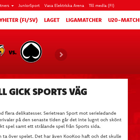
rtners
JuniorSport
Vasa Elektriska Arena
Till media (FI)
YHETER (FI/SV)
LAGET
LIGAMATCHER
U20-MATCH
VS.
L GICK SPORTS VÄG
 flera delikatesser. Serietrean Sport mot serieledande
rivaler på den senaste tiden går det inte lugnt och skönt
iskt spel samt ett strålande spel från Sports sida.
h ta över spelet. Det har även KooKoo haft och det skulle