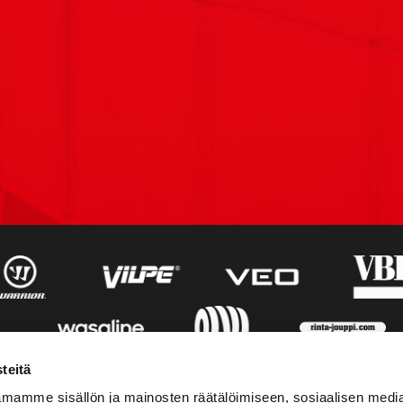
teitä
mamme sisällön ja mainosten räätälöimiseen, sosiaalisen medi