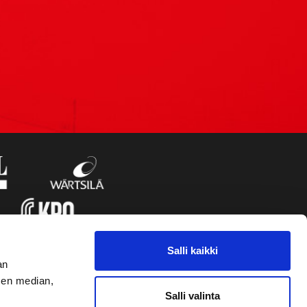
Salli kaikki
an
sen median,
Salli valinta