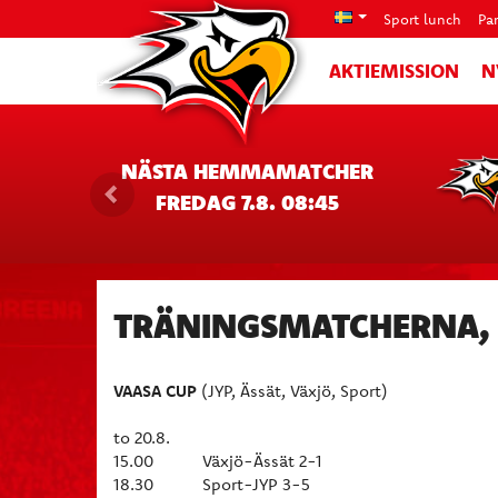
Sport lunch
Pa
AKTIEMISSION
N
NÄSTA HEMMAMATCHER
FREDAG 7.8. 08:45
TRÄNINGSMATCHERNA, 
VAASA CUP
(JYP, Ässät, Växjö, Sport)
to 20.8.
15.00 Växjö-Ässät 2-1
18.30 Sport-JYP 3-5