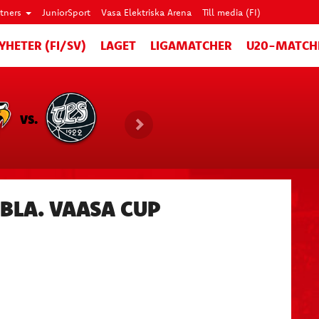
rtners
JuniorSport
Vasa Elektriska Arena
Till media (FI)
YHETER (FI/SV)
LAGET
LIGAMATCHER
U20-MATCH
VS.
BLA. VAASA CUP